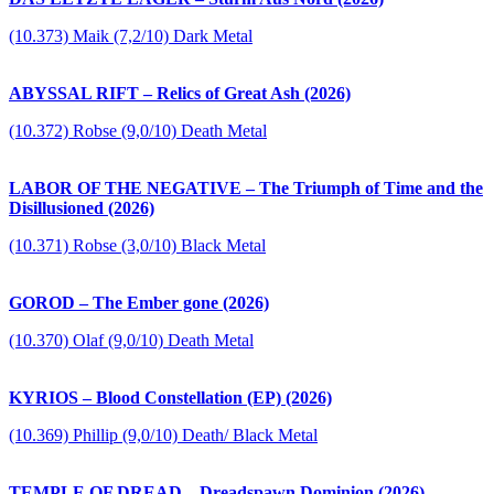
(10.373) Maik (7,2/10) Dark Metal
ABYSSAL RIFT – Relics of Great Ash (2026)
(10.372) Robse (9,0/10) Death Metal
LABOR OF THE NEGATIVE – The Triumph of Time and the
Disillusioned (2026)
(10.371) Robse (3,0/10) Black Metal
GOROD – The Ember gone (2026)
(10.370) Olaf (9,0/10) Death Metal
KYRIOS – Blood Constellation (EP) (2026)
(10.369) Phillip (9,0/10) Death/ Black Metal
TEMPLE OF DREAD – Dreadspawn Dominion (2026)