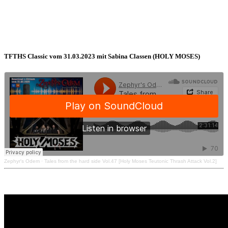
TFTHS Classic vom 31.03.2023 mit Sabina Classen (HOLY MOSES)
Zephyr's Odem
·
Tales from the hard side Vol.47 [Holy Moses Teutonic Thrash Attack Vol.2]