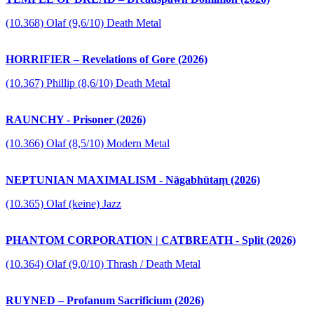
(10.368) Olaf (9,6/10) Death Metal
HORRIFIER – Revelations of Gore (2026)
(10.367) Phillip (8,6/10) Death Metal
RAUNCHY - Prisoner (2026)
(10.366) Olaf (8,5/10) Modern Metal
NEPTUNIAN MAXIMALISM - Nāgabhūtaṃ (2026)
(10.365) Olaf (keine) Jazz
PHANTOM CORPORATION | CATBREATH - Split (2026)
(10.364) Olaf (9,0/10) Thrash / Death Metal
RUYNED – Profanum Sacrificium (2026)