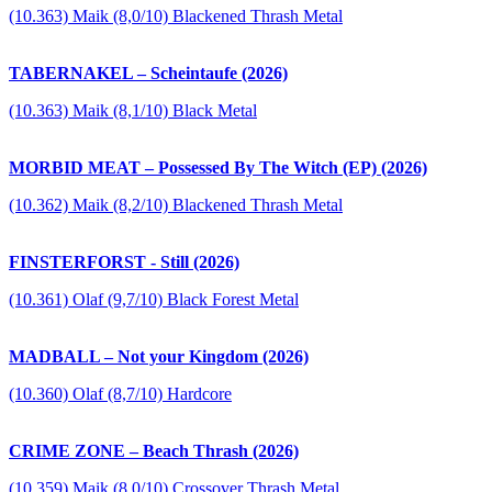
(10.363) Maik (8,0/10) Blackened Thrash Metal
TABERNAKEL – Scheintaufe (2026)
(10.363) Maik (8,1/10) Black Metal
MORBID MEAT – Possessed By The Witch (EP) (2026)
(10.362) Maik (8,2/10) Blackened Thrash Metal
FINSTERFORST - Still (2026)
(10.361) Olaf (9,7/10) Black Forest Metal
MADBALL – Not your Kingdom (2026)
(10.360) Olaf (8,7/10) Hardcore
CRIME ZONE – Beach Thrash (2026)
(10.359) Maik (8,0/10) Crossover Thrash Metal