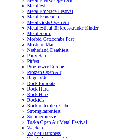
Metal Frenzy Open Air
Metalfest
Metal Embrace Festival
Metal Franconia
Metal Gods Open Air
Metalfestival für krebskranke Kinder
Metal Storm
Morbid Catacombs Fest
Mosh im Mai
Netherland Deathfest
Party San
Pitfest
Progpower Europe
Protzen Open Air
Ragnarök
Rock for roots
Rock Hard
Rock Harz
Rockfels
Rock unter den Eichen
Stromgitarrenfest
Summerbreeze
Tuska Open Air Metal Festival
Wacken
Way of Darkness