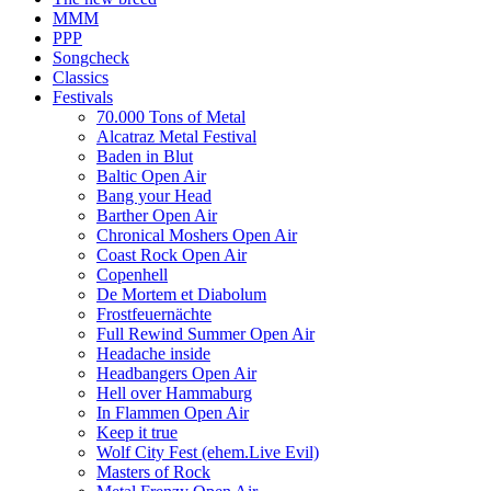
MMM
PPP
Songcheck
Classics
Festivals
70.000 Tons of Metal
Alcatraz Metal Festival
Baden in Blut
Baltic Open Air
Bang your Head
Barther Open Air
Chronical Moshers Open Air
Coast Rock Open Air
Copenhell
De Mortem et Diabolum
Frostfeuernächte
Full Rewind Summer Open Air
Headache inside
Headbangers Open Air
Hell over Hammaburg
In Flammen Open Air
Keep it true
Wolf City Fest (ehem.Live Evil)
Masters of Rock