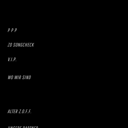
P P P
ZO SONGCHECK
V.I.P.
WO WIR SIND
ALTER Z.O.F.F.