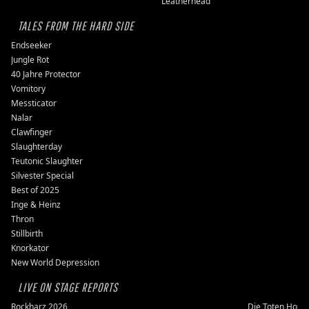
Leatherhead
TALES FROM THE HARD SIDE
Endseeker
Jungle Rot
40 Jahre Protector
Vomitory
Messticator
Nalar
Clawfinger
Slaughterday
Teutonic Slaughter
Silvester Special
Best of 2025
Inge & Heinz
Thron
Stillbirth
Knorkator
New World Depression
LIVE ON STAGE REPORTS
Rockharz 2026
Die Toten Hose