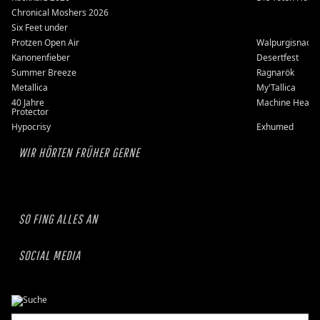
Chronical Moshers 2026
Six Feet under
Protzen Open Air
Walpurgisnacht
Kanonenfieber
Desertfest
Summer Breeze
Ragnarök
Metallica
My'Tallica
40 Jahre
Machine Head
Protector
Hypocrisy
Exhumed
WIR HÖRTEN FRÜHER GERNE
SO FING ALLES AN
SOCIAL MEDIA