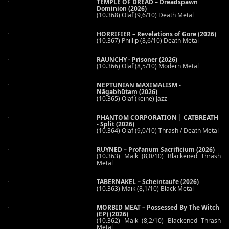
TEMPLE OF DREAD – Dreadspawn
Dominion (2026)
(10.368) Olaf (9,6/10) Death Metal
HORRIFIER – Revelations of Gore (2026)
(10.367) Phillip (8,6/10) Death Metal
RAUNCHY - Prisoner (2026)
(10.366) Olaf (8,5/10) Modern Metal
NEPTUNIAN MAXIMALISM -
Nāgabhūtaṃ (2026)
(10.365) Olaf (keine) Jazz
PHANTOM CORPORATION | CATBREATH
- Split (2026)
(10.364) Olaf (9,0/10) Thrash / Death Metal
RUYNED – Profanum Sacrificium (2026)
(10.363) Maik (8,0/10) Blackened Thrash
Metal
TABERNAKEL – Scheintaufe (2026)
(10.363) Maik (8,1/10) Black Metal
MORBID MEAT – Possessed By The Witch
(EP) (2026)
(10.362) Maik (8,2/10) Blackened Thrash
Metal