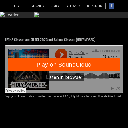
HOME
DIE REDAKTION
KONTAKT
IMPRESSUM
DATENSCHUTZ
TFTHS Classic vom 31.03.2023 mit Sabina Classen (HOLY MOSES)
Zephyr's Odem
·
Tales from the hard side Vol.47 [Holy Moses Teutonic Thrash Attack Vol.2]