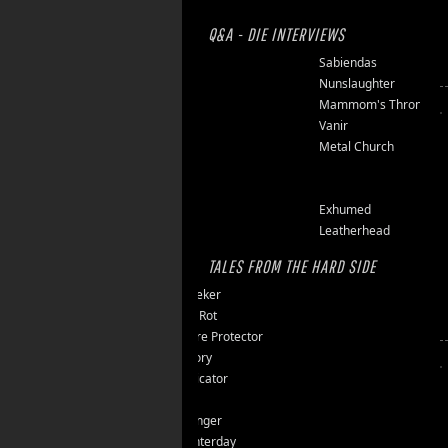
Q&A - DIE INTERVIEWS
Finsterforst
Sabiendas
Soulburn
Nunslaughter
Opfermoor
Mammom's Throne
Riket
Vanir
Floor Jansen
Metal Church
Triumpher
Reaper
Zepter
Exhumed
Tailgunner
Leatherhead
TALES FROM THE HARD SIDE
Endseeker
Jungle Rot
40 Jahre Protector
Vomitory
Messticator
Nalar
Clawfinger
Slaughterday