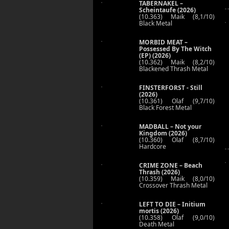
TABERNAKEL –
Scheintaufe (2026)
(10.363) Maik (8,1/10)
Black Metal
MORBID MEAT –
Possessed By The Witch
(EP) (2026)
(10.362) Maik (8,2/10)
Blackened Thrash Metal
FINSTERFORST - Still
(2026)
(10.361) Olaf (9,7/10)
Black Forest Metal
MADBALL – Not your
Kingdom (2026)
(10.360) Olaf (8,7/10)
Hardcore
CRIME ZONE – Beach
Thrash (2026)
(10.359) Maik (8,0/10)
Crossover Thrash Metal
LEFT TO DIE – Initium
mortis (2026)
(10.358) Olaf (9,0/10)
Death Metal