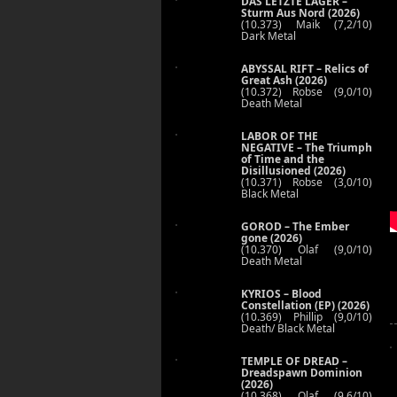
DAS LETZTE LAGER –
Sturm Aus Nord (2026)
(10.373) Maik (7,2/10)
Dark Metal
ABYSSAL RIFT – Relics of
Great Ash (2026)
(10.372) Robse (9,0/10)
Death Metal
LABOR OF THE
NEGATIVE – The Triumph
of Time and the
Disillusioned (2026)
(10.371) Robse (3,0/10)
Black Metal
GOROD – The Ember
gone (2026)
(10.370) Olaf (9,0/10)
Death Metal
KYRIOS – Blood
Constellation (EP) (2026)
(10.369) Phillip (9,0/10)
Death/ Black Metal
TEMPLE OF DREAD –
Dreadspawn Dominion
(2026)
(10.368) Olaf (9,6/10)