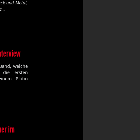
ock und Metal,
de…
nterview
 Band, welche
n die ersten
einem Platin
her im