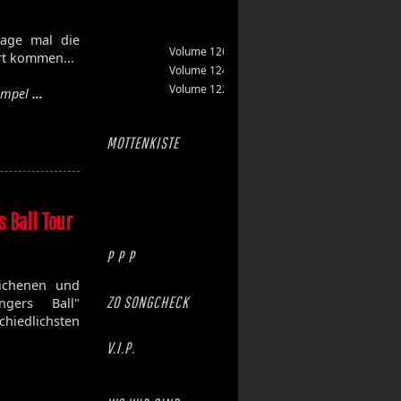
tage mal die
Volume 126
ort kommen...
Volume 124
Volume 122
Kumpel
…
MOTTENKISTE
 Ball Tour
P P P
ichenen und
ZO SONGCHECK
ngers Ball"
hiedlichsten
V.I.P.