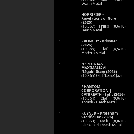
Death Metal
HORRIFIER –
Revelations of Gore
(2026)
(10.367) Phillip (8,6/10)
Death Metal
RAUNCHY - Prisoner
(2026)
(10.366) Olaf (8,5/10)
Modern Metal
NEPTUNIAN
MAXIMALISM -
Nāgabhūtaṃ (2026)
(10.365) Olaf (keine) Jazz
PHANTOM
CORPORATION |
CATBREATH - Split (2026)
(10.364) Olaf (9,0/10)
Thrash / Death Metal
RUYNED – Profanum
Sacrificium (2026)
(10.363) Maik (8,0/10)
Blackened Thrash Metal