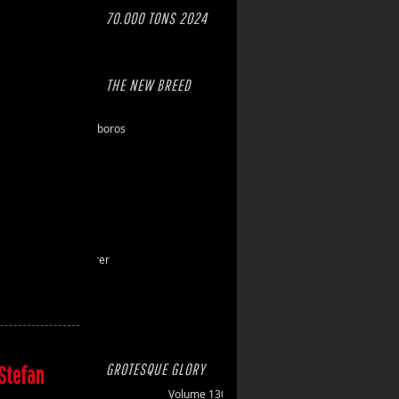
70.000 TONS 2024
THE NEW BREED
Eschaton
Dawn of Ouroboros
Toxic Hazard
Gasbrand
Disarray
Maktkamp
Stainless
Hartlight
Grand Devourer
Iron Echo
U.R.N.
Amethyst
GROTESQUE GLORY
Stefan
Volume 130