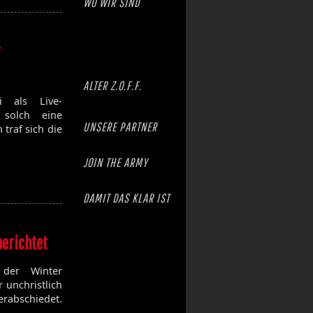
WO WIR SIND
r
ALTER Z.O.F.F.
 als Live-
 solch eine
UNSERE PARTNER
traf sich die
JOIN THE ARMY
DAMIT DAS KLAR IST
berichtet
der Winter
 unchristlich
erabschiedet.