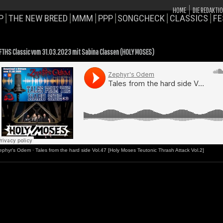
HOME
DIE REDAKTI
P
THE NEW BREED
MMM
PPP
SONGCHECK
CLASSICS
FE
FTHS Classic vom 31.03.2023 mit Sabina Classen (HOLY MOSES)
ephyr's Odem
·
Tales from the hard side Vol.47 [Holy Moses Teutonic Thrash Attack Vol.2]