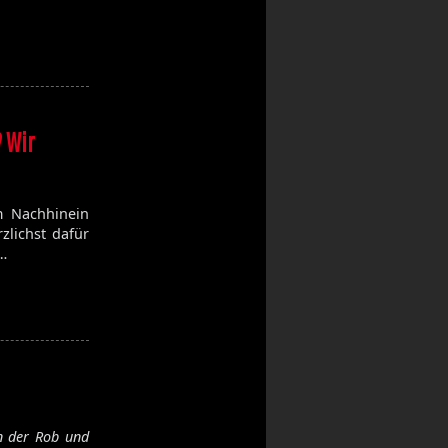
? Wir
m Nachhinein
zlichst dafür
…
n der Rob und