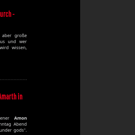
urch -
, aber große
raus und wer
wird wissen,
Amarth in
esener
Amon
onntag Abend
under gods".