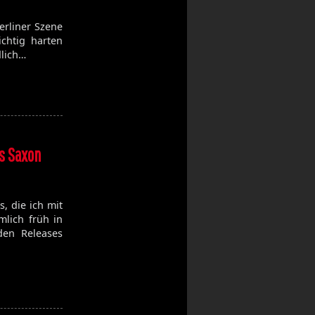
Berliner Szene
ichtig harten
dlich…
as Saxon
, die ich mit
mlich früh in
en Releases