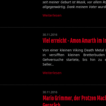
seit meiner Geburt ist Musik, vor allem R
allgegenwärtig. Dank meinem Vater wur
Weiterlesen
30.11.2016
Viel erreicht - Amon Amarth im I
Von einer kleinen Viking Death Metal
Die Toten Hosen
in versifften kleinen Bretterbude
Gehversuche startete, bis hin zu 
Seller…
Walpurgisnacht
Weiterlesen
Desertfest
Ragnarök
My'Tallica
Machine Head
30.11.2016
Exhumed
Mario Grimmer, der Protzen Mac
Gespräch