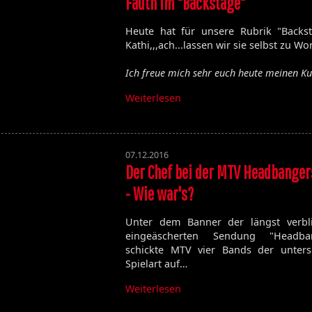
Fauth im "Backstage"
Volume 129
Volume 128
Heute hat für unsere Rubrik "Backs
Volume 127
Kathi,,,ach...lassen wir sie selbst zu W
Volume 125
Volume 123
Ich freue mich sehr euch heute meinen 
Weiterlesen
Satan's Host
Damien
07.12.2016
Bitch
Der Chef bei der MTV Headbangers
Elixir
- Wie war's?
Unter dem Banner der längst verbl
eingeäscherten Sendung "Headba
schickte MTV vier Bands der untersc
Spielart auf…
Weiterlesen