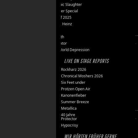
Teutonic Slaughter
Silvester Special
Best of 2025
Inge & Heinz
Thron
Stillbirth
Knorkator
New World Depression
LIVE ON STAGE REPORTS
Rockharz 2026
Chronical Moshers 2026
Six Feet under
Protzen Open Air
Kanonenfieber
Summer Breeze
Metallica
40 Jahre
Protector
Hypocrisy
WIR HÖRTEN FRÜHER GERNE