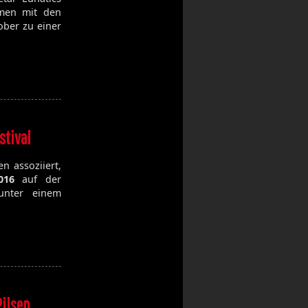
men mit den
ber zu einer
stival
n assoziiert,
016
auf der
nter einem
Pilsen