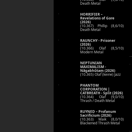
Death Metal
HORRIFIER –
Revelations of Gore
(2026)
(10.367) Phillip (8,6/10)
Death Metal
RAUNCHY - Prisoner
(2026)
(10.366) Olaf (8,5/10)
Modern Metal
NEPTUNIAN
MAXIMALISM -
Nāgabhūtaṃ (2026)
(10.365) Olaf (keine) Jazz
PHANTOM
CORPORATION |
CATBREATH - Split (2026)
(10.364) Olaf (9,0/10)
Thrash / Death Metal
RUYNED – Profanum
Sacrificium (2026)
(10.363) Maik (8,0/10)
Blackened Thrash Metal