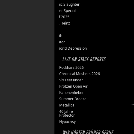
Teutonic Slaughter
Silvester Special
Best of 2025
Inge & Heinz
Thron
Stillbirth
Knorkator
New World Depression
LIVE ON STAGE REPORTS
Rockharz 2026
Chronical Moshers 2026
Six Feet under
Protzen Open Air
Kanonenfieber
Summer Breeze
Metallica
40 Jahre
Protector
Hypocrisy
WIR HÖRTEN FRÜHER GERNE