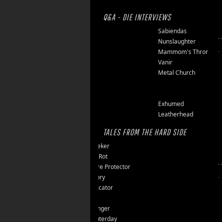
Q&A - DIE INTERVIEWS
Finsterforst
Sabiendas
Soulburn
Nunslaughter
Opfermoor
Mammom's Throne
Riket
Vanir
Floor Jansen
Metal Church
Triumpher
Reaper
Zepter
Exhumed
Tailgunner
Leatherhead
TALES FROM THE HARD SIDE
Endseeker
Jungle Rot
40 Jahre Protector
Vomitory
Messticator
Nalar
Clawfinger
Slaughterday