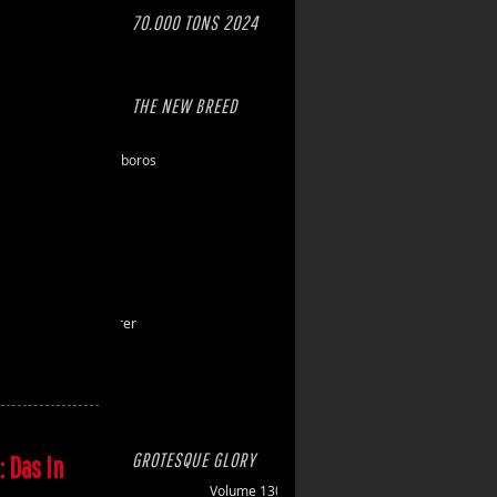
70.000 TONS 2024
THE NEW BREED
Eschaton
Dawn of Ouroboros
Toxic Hazard
Gasbrand
Disarray
Maktkamp
Stainless
Hartlight
Grand Devourer
Iron Echo
U.R.N.
Amethyst
GROTESQUE GLORY
: Das In
Volume 130