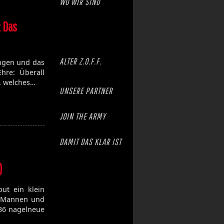
WO WIR SIND
: Das
ALTER Z.O.F.F.
ingen und das
hre: Überall
k, welches…
UNSERE PARTNER
JOIN THE ARMY
DAMIT DAS KLAR IST
)
ut ein klein
e Mannen und
36 nagelneue