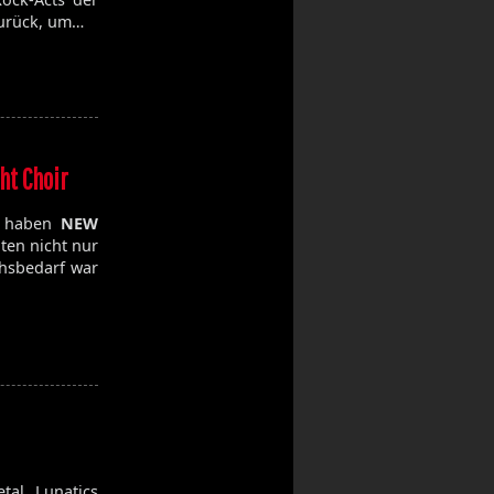
zurück, um…
ht Choir
 haben
NEW
ten nicht nur
hsbedarf war
tal Lunatics