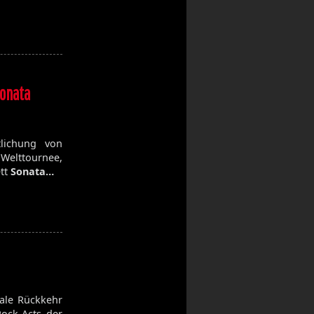
Sonata
lichung von
 Welttournee,
ett
Sonata…
ale Rückkehr
Rock-Acts der