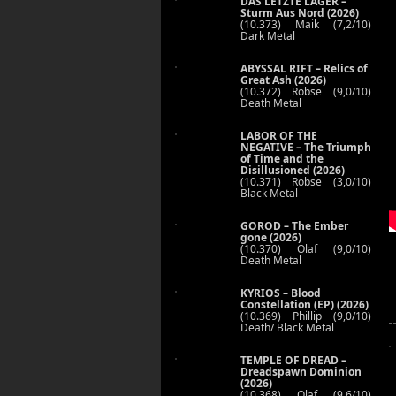
DAS LETZTE LAGER –
Sturm Aus Nord (2026)
(10.373) Maik (7,2/10)
Dark Metal
ABYSSAL RIFT – Relics of
Great Ash (2026)
(10.372) Robse (9,0/10)
Death Metal
LABOR OF THE
NEGATIVE – The Triumph
of Time and the
Disillusioned (2026)
(10.371) Robse (3,0/10)
Black Metal
GOROD – The Ember
gone (2026)
(10.370) Olaf (9,0/10)
Death Metal
KYRIOS – Blood
Constellation (EP) (2026)
(10.369) Phillip (9,0/10)
Death/ Black Metal
TEMPLE OF DREAD –
Dreadspawn Dominion
(2026)
(10.368) Olaf (9,6/10)