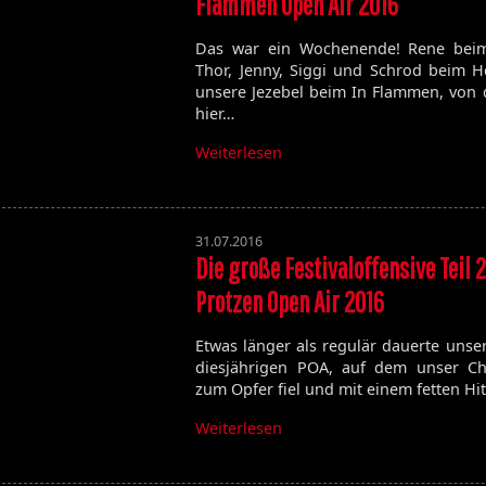
Flammen Open Air 2016
Volume 129
Volume 128
Das war ein Wochenende! Rene beim
Volume 127
Thor, Jenny, Siggi und Schrod beim 
Volume 125
unsere Jezebel beim In Flammen, von 
Volume 123
hier…
Weiterlesen
Satan's Host
Damien
31.07.2016
Bitch
Die große Festivaloffensive Teil 2
Elixir
Protzen Open Air 2016
Etwas länger als regulär dauerte unse
diesjährigen POA, auf dem unser Ch
zum Opfer fiel und mit einem fetten H
Weiterlesen