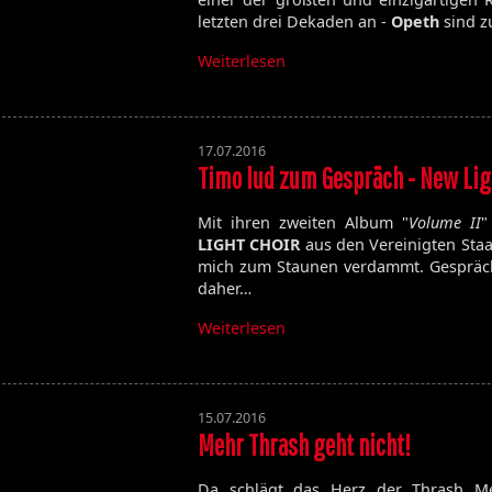
letzten drei Dekaden an -
Opeth
sind 
Weiterlesen
17.07.2016
Timo lud zum Gespräch - New Lig
Mit ihren zweiten Album "
Volume II
"
LIGHT CHOIR
aus den Vereinigten Staa
Die Toten Hosen
mich zum Staunen verdammt. Gespräc
daher…
Walpurgisnacht
Weiterlesen
Desertfest
Ragnarök
My'Tallica
Machine Head
15.07.2016
Mehr Thrash geht nicht!
Exhumed
Da schlägt das Herz der Thrash Me