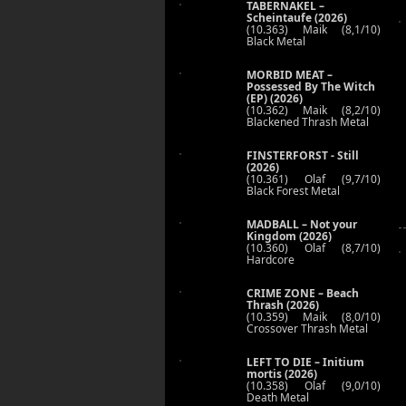
TABERNAKEL –
Scheintaufe (2026)
(10.363) Maik (8,1/10)
Black Metal
MORBID MEAT –
Possessed By The Witch
(EP) (2026)
(10.362) Maik (8,2/10)
Blackened Thrash Metal
FINSTERFORST - Still
(2026)
(10.361) Olaf (9,7/10)
Black Forest Metal
MADBALL – Not your
Kingdom (2026)
(10.360) Olaf (8,7/10)
Hardcore
CRIME ZONE – Beach
Thrash (2026)
(10.359) Maik (8,0/10)
Crossover Thrash Metal
LEFT TO DIE – Initium
mortis (2026)
(10.358) Olaf (9,0/10)
Death Metal