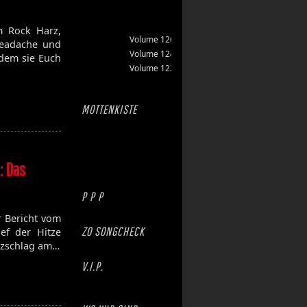
 Rock Harz,
Volume 126
Headache und
Volume 124
dem sie Euch
Volume 122
MOTTENKISTE
: Das
P P P
r Bericht vom
ZO SONGCHECK
ef der Hitze
itzschlag am…
V.I.P.