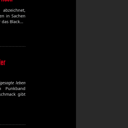
 abzeichnet,
en in Sachen
ür das Black…
der
gesagte leben
 Punkband
schmack gibt