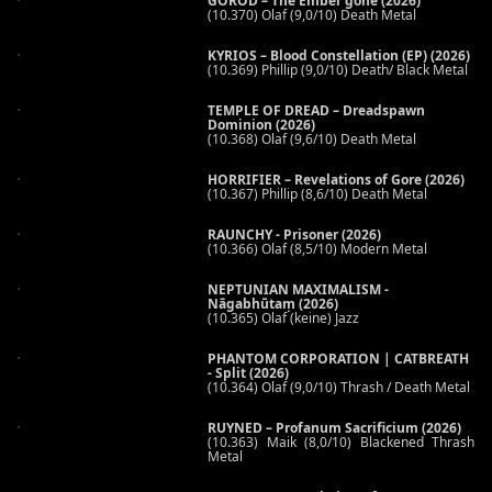
GOROD – The Ember gone (2026)
(10.370) Olaf (9,0/10) Death Metal
KYRIOS – Blood Constellation (EP) (2026)
(10.369) Phillip (9,0/10) Death/ Black Metal
TEMPLE OF DREAD – Dreadspawn
Dominion (2026)
(10.368) Olaf (9,6/10) Death Metal
HORRIFIER – Revelations of Gore (2026)
(10.367) Phillip (8,6/10) Death Metal
RAUNCHY - Prisoner (2026)
(10.366) Olaf (8,5/10) Modern Metal
NEPTUNIAN MAXIMALISM -
Nāgabhūtaṃ (2026)
(10.365) Olaf (keine) Jazz
PHANTOM CORPORATION | CATBREATH
- Split (2026)
(10.364) Olaf (9,0/10) Thrash / Death Metal
RUYNED – Profanum Sacrificium (2026)
(10.363) Maik (8,0/10) Blackened Thrash
Metal