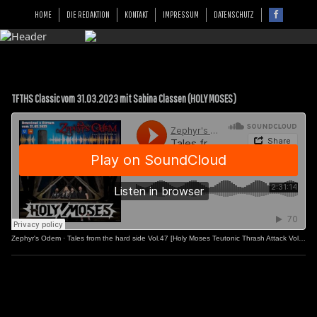
HOME
DIE REDAKTION
KONTAKT
IMPRESSUM
DATENSCHUTZ
TFTHS Classic vom 31.03.2023 mit Sabina Classen (HOLY MOSES)
Zephyr's Odem
·
Tales from the hard side Vol.47 [Holy Moses Teutonic Thrash Attack Vol.2]