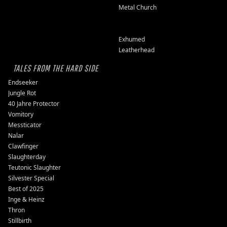
Metal Church
Exhumed
Leatherhead
TALES FROM THE HARD SIDE
Endseeker
Jungle Rot
40 Jahre Protector
Vomitory
Messticator
Nalar
Clawfinger
Slaughterday
Teutonic Slaughter
Silvester Special
Best of 2025
Inge & Heinz
Thron
Stillbirth