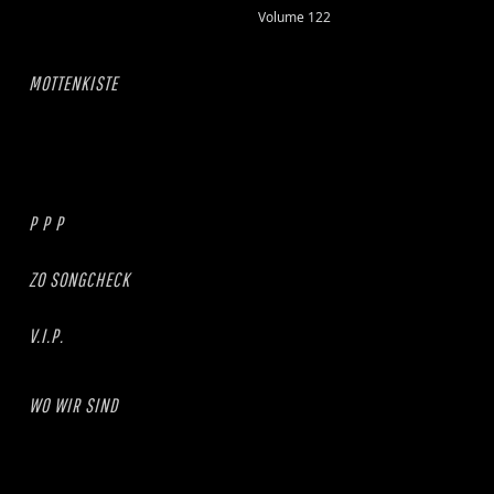
Volume 122
MOTTENKISTE
P P P
ZO SONGCHECK
V.I.P.
WO WIR SIND