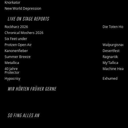
Knorkator
New World Depression
LIVE ON STAGE REPORTS
Rockharz 2026
Die Toten Hose
Chronical Moshers 2026
Six Feet under
Protzen Open Air
Walpurgisnacht
Kanonenfieber
Desertfest
Summer Breeze
Ragnarök
Metallica
My'Tallica
40 Jahre
Machine Head
Protector
Hypocrisy
Exhumed
WIR HÖRTEN FRÜHER GERNE
SO FING ALLES AN