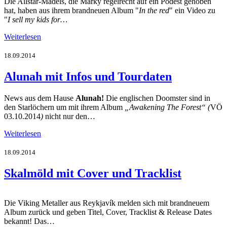
Die Allstar-Mädels, die Marky regelrecht auf ein Podest gehoben
hat, haben aus ihrem brandneuen Album "
In the red
" ein Video zu
"
I sell my kids for…
Weiterlesen
18.09.2014
Alunah mit Infos und Tourdaten
News aus dem Hause
Alunah!
Die englischen Doomster sind in
den Starlöchern um mit ihrem Album
„Awakening The Forest“ (
VÖ
03.10.2014
)
nicht nur den…
Weiterlesen
18.09.2014
Skalmöld mit Cover und Tracklist
Die Viking Metaller aus Reykjavík melden sich mit brandneuem
Album zurück und geben Titel, Cover, Tracklist & Release Dates
bekannt! Das…