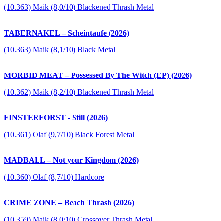
(10.363) Maik (8,0/10) Blackened Thrash Metal
TABERNAKEL – Scheintaufe (2026)
(10.363) Maik (8,1/10) Black Metal
MORBID MEAT – Possessed By The Witch (EP) (2026)
(10.362) Maik (8,2/10) Blackened Thrash Metal
FINSTERFORST - Still (2026)
(10.361) Olaf (9,7/10) Black Forest Metal
MADBALL – Not your Kingdom (2026)
(10.360) Olaf (8,7/10) Hardcore
CRIME ZONE – Beach Thrash (2026)
(10.359) Maik (8,0/10) Crossover Thrash Metal