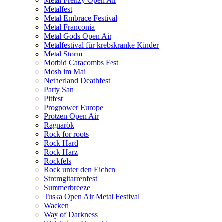
Metal Frenzy Open Air
Metalfest
Metal Embrace Festival
Metal Franconia
Metal Gods Open Air
Metalfestival für krebskranke Kinder
Metal Storm
Morbid Catacombs Fest
Mosh im Mai
Netherland Deathfest
Party San
Pitfest
Progpower Europe
Protzen Open Air
Ragnarök
Rock for roots
Rock Hard
Rock Harz
Rockfels
Rock unter den Eichen
Stromgitarrenfest
Summerbreeze
Tuska Open Air Metal Festival
Wacken
Way of Darkness