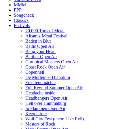
MMM
PPP
Songcheck
Classics
Festivals
70.000 Tons of Metal
Alcatraz Metal Festival
Baden in Blut
Baltic Open Air
Bang your Head
Barther Open Air
Chronical Moshers Open Air
Coast Rock Open Air
Copenhell
De Mortem et Diabolum
Frostfeuernächte
Full Rewind Summer Open Air
Headache inside
Headbangers Open Air
Hell over Hammaburg
In Flammen Open Air
Keep it true
Wolf City Fest (ehem.Live Evil)
Masters of Rock