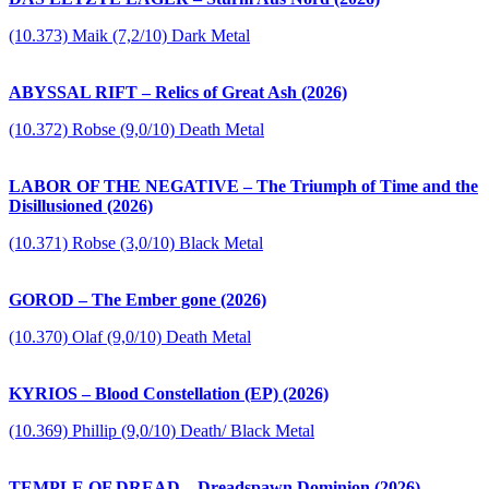
(10.373) Maik (7,2/10) Dark Metal
ABYSSAL RIFT – Relics of Great Ash (2026)
(10.372) Robse (9,0/10) Death Metal
LABOR OF THE NEGATIVE – The Triumph of Time and the
Disillusioned (2026)
(10.371) Robse (3,0/10) Black Metal
GOROD – The Ember gone (2026)
(10.370) Olaf (9,0/10) Death Metal
KYRIOS – Blood Constellation (EP) (2026)
(10.369) Phillip (9,0/10) Death/ Black Metal
TEMPLE OF DREAD – Dreadspawn Dominion (2026)