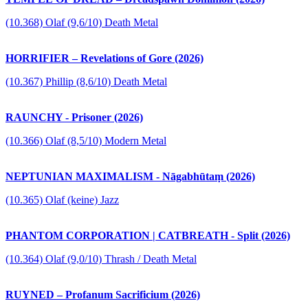
(10.368) Olaf (9,6/10) Death Metal
HORRIFIER – Revelations of Gore (2026)
(10.367) Phillip (8,6/10) Death Metal
RAUNCHY - Prisoner (2026)
(10.366) Olaf (8,5/10) Modern Metal
NEPTUNIAN MAXIMALISM - Nāgabhūtaṃ (2026)
(10.365) Olaf (keine) Jazz
PHANTOM CORPORATION | CATBREATH - Split (2026)
(10.364) Olaf (9,0/10) Thrash / Death Metal
RUYNED – Profanum Sacrificium (2026)