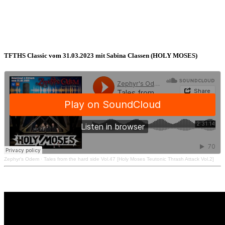
TFTHS Classic vom 31.03.2023 mit Sabina Classen (HOLY MOSES)
Zephyr's Odem
·
Tales from the hard side Vol.47 [Holy Moses Teutonic Thrash Attack Vol.2]