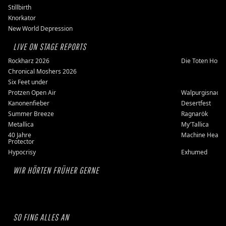
Stillbirth
Knorkator
New World Depression
LIVE ON STAGE REPORTS
Rockharz 2026
Die Toten Hose
Chronical Moshers 2026
Six Feet under
Protzen Open Air
Walpurgisnacht
Kanonenfieber
Desertfest
Summer Breeze
Ragnarök
Metallica
My'Tallica
40 Jahre
Machine Head
Protector
Hypocrisy
Exhumed
WIR HÖRTEN FRÜHER GERNE
SO FING ALLES AN