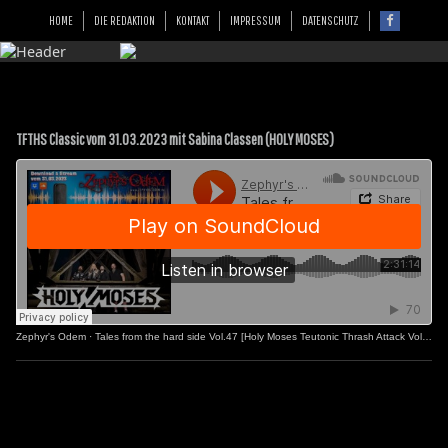
HOME
DIE REDAKTION
KONTAKT
IMPRESSUM
DATENSCHUTZ
TFTHS Classic vom 31.03.2023 mit Sabina Classen (HOLY MOSES)
Zephyr's Odem
·
Tales from the hard side Vol.47 [Holy Moses Teutonic Thrash Attack Vol.2]