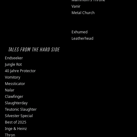
Vanir
Metal Church
Exhumed
Leatherhead
TALES FROM THE HARD SIDE
Endseeker
Jungle Rot
40 Jahre Protector
Vomitory
Messticator
Nalar
Clawfinger
Slaughterday
Teutonic Slaughter
Silvester Special
Best of 2025
Inge & Heinz
Thron