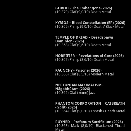
GOROD – The Ember gone (2026)
(10.370) Olaf (9,0/10) Death Metal
KYRIOS – Blood Constellation (EP) (2026)
(10.369) Phillip (9,0/10) Death/ Black Metal
TEMPLE OF DREAD – Dreadspawn
Dominion (2026)
(10.368) Olaf (9,6/10) Death Metal
HORRIFIER – Revelations of Gore (2026)
(10.367) Phillip (8,6/10) Death Metal
RAUNCHY - Prisoner (2026)
(10.366) Olaf (8,5/10) Modern Metal
NEPTUNIAN MAXIMALISM -
Nāgabhūtaṃ (2026)
(10.365) Olaf (keine) Jazz
PHANTOM CORPORATION | CATBREATH
- Split (2026)
(10.364) Olaf (9,0/10) Thrash / Death Metal
RUYNED – Profanum Sacrificium (2026)
(10.363) Maik (8,0/10) Blackened Thrash
Metal