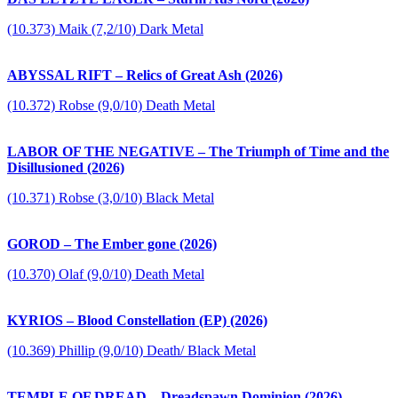
(10.373) Maik (7,2/10) Dark Metal
ABYSSAL RIFT – Relics of Great Ash (2026)
(10.372) Robse (9,0/10) Death Metal
LABOR OF THE NEGATIVE – The Triumph of Time and the
Disillusioned (2026)
(10.371) Robse (3,0/10) Black Metal
GOROD – The Ember gone (2026)
(10.370) Olaf (9,0/10) Death Metal
KYRIOS – Blood Constellation (EP) (2026)
(10.369) Phillip (9,0/10) Death/ Black Metal
TEMPLE OF DREAD – Dreadspawn Dominion (2026)