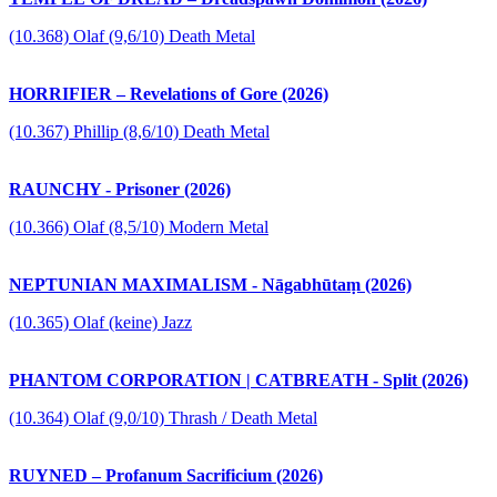
(10.368) Olaf (9,6/10) Death Metal
HORRIFIER – Revelations of Gore (2026)
(10.367) Phillip (8,6/10) Death Metal
RAUNCHY - Prisoner (2026)
(10.366) Olaf (8,5/10) Modern Metal
NEPTUNIAN MAXIMALISM - Nāgabhūtaṃ (2026)
(10.365) Olaf (keine) Jazz
PHANTOM CORPORATION | CATBREATH - Split (2026)
(10.364) Olaf (9,0/10) Thrash / Death Metal
RUYNED – Profanum Sacrificium (2026)