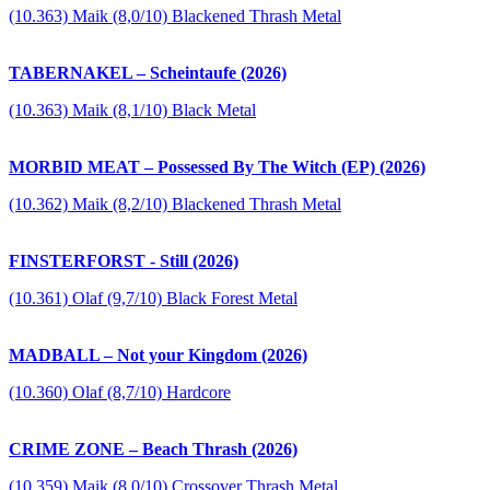
(10.363) Maik (8,0/10) Blackened Thrash Metal
TABERNAKEL – Scheintaufe (2026)
(10.363) Maik (8,1/10) Black Metal
MORBID MEAT – Possessed By The Witch (EP) (2026)
(10.362) Maik (8,2/10) Blackened Thrash Metal
FINSTERFORST - Still (2026)
(10.361) Olaf (9,7/10) Black Forest Metal
MADBALL – Not your Kingdom (2026)
(10.360) Olaf (8,7/10) Hardcore
CRIME ZONE – Beach Thrash (2026)
(10.359) Maik (8,0/10) Crossover Thrash Metal