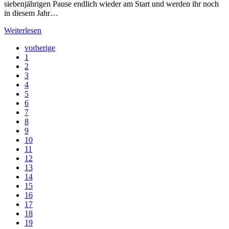
siebenjährigen Pause endlich wieder am Start und werden ihr noch
in diesem Jahr…
Weiterlesen
vorherige
1
2
3
4
5
6
7
8
9
10
11
12
13
14
15
16
17
18
19