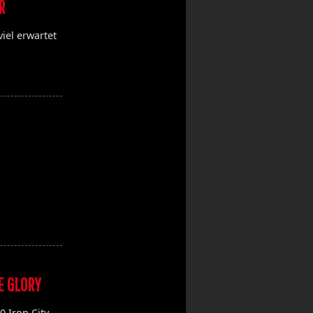
R
iel erwartet
UE GLORY
 Iron City