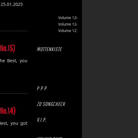
25.01.2025
Volume 126
Volume 124
Volume 122
No.15)
MOTTENKISTE
he Best, you
P P P
ZO SONGCHECK
No.14)
V.I.P.
est, you got