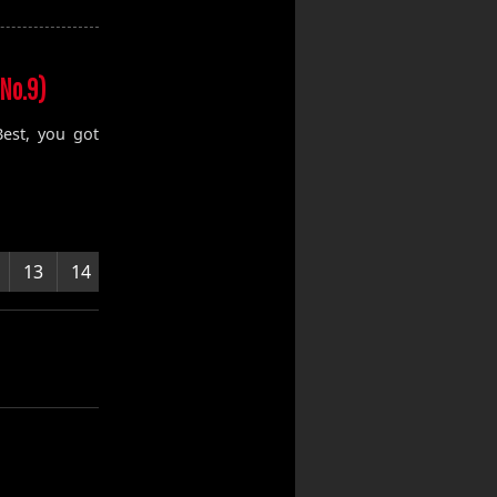
(No.9)
est, you got
13
14
15
16
17
18
19
20
21
22