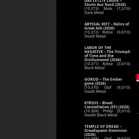
DAS LETZTE LAGER –
Sturm Aus Nord (2026)
(10.373) Maik (7,2/10)
Dark Metal
ABYSSAL RIFT – Relics of
Great Ash (2026)
(10.372) Robse (9,0/10)
Death Metal
LABOR OF THE
NEGATIVE – The Triumph
of Time and the
Disillusioned (2026)
(10.371) Robse (3,0/10)
Black Metal
GOROD – The Ember
gone (2026)
(10.370) Olaf (9,0/10)
Death Metal
KYRIOS – Blood
Constellation (EP) (2026)
(10.369) Phillip (9,0/10)
Death/ Black Metal
TEMPLE OF DREAD –
Dreadspawn Dominion
(2026)
(10.368) Olaf (9,6/10)