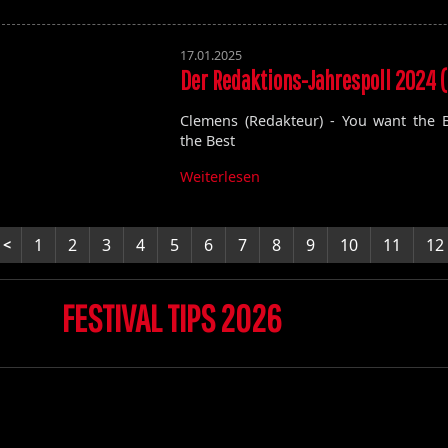
17.01.2025
Der Redaktions-Jahrespoll 2024 
Clemens (Redakteur) - You want the B
the Best
Weiterlesen
1
2
3
4
5
6
7
8
9
10
11
12
FESTIVAL TIPS 2026