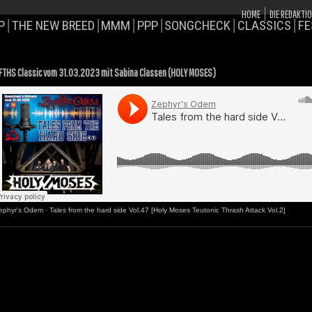
HOME
DIE REDAKTI
P
THE NEW BREED
MMM
PPP
SONGCHECK
CLASSICS
FE
FTHS Classic vom 31.03.2023 mit Sabina Classen (HOLY MOSES)
ephyr's Odem
·
Tales from the hard side Vol.47 [Holy Moses Teutonic Thrash Attack Vol.2]