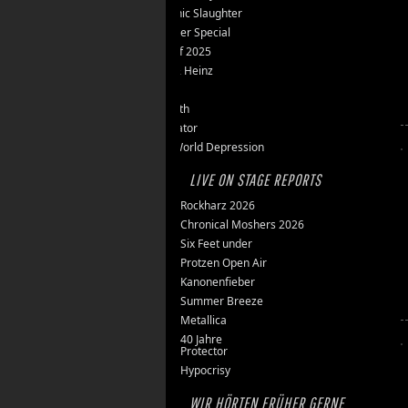
Teutonic Slaughter
Silvester Special
Best of 2025
Inge & Heinz
Thron
Stillbirth
Knorkator
New World Depression
LIVE ON STAGE REPORTS
Rockharz 2026
Chronical Moshers 2026
Six Feet under
Protzen Open Air
Kanonenfieber
Summer Breeze
Metallica
40 Jahre
Protector
Hypocrisy
WIR HÖRTEN FRÜHER GERNE