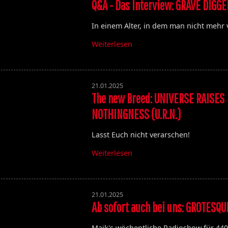
Q&A - Das Interview: GRAVE DIGGE
In einem Alter, in dem man nicht mehr v
Weiterlesen
21.01.2025
The new Breed: UNIVERSE RAISES
NOTHINGNESS (U.R.N.)
Die Toten Hosen
Lasst Euch nicht verarschen!
Walpurgisnacht
Weiterlesen
Desertfest
Ragnarök
My'Tallica
Machine Head
21.01.2025
Ab sofort auch bei uns: GROTESQ
Exhumed
Maik's wöchentliche Radioshow für 4400