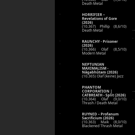
Death Metal
HORRIFIER –
Revelations of Gore
(2026)
(10.367) Phillip (8,6/10)
Death Metal
RAUNCHY - Prisoner
(2026)
(10.366) Olaf (8,5/10)
Modern Metal
NEPTUNIAN
MAXIMALISM -
Nāgabhūtaṃ (2026)
(10.365) Olaf (keine) Jazz
PHANTOM
CORPORATION |
CATBREATH - Split (2026)
(10.364) Olaf (9,0/10)
Thrash / Death Metal
RUYNED – Profanum
Sacrificium (2026)
(10.363) Maik (8,0/10)
Blackened Thrash Metal