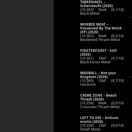
TABERNAKEL –
Scheintaufe (2026)
(10.363) Maik (8,1/10)
Black Metal
MORBID MEAT –
Possessed By The Witch
(EP) (2026)
(10.362) Maik (8,2/10)
Blackened Thrash Metal
FINSTERFORST - Still
(2026)
(10.361) Olaf (9,7/10)
Black Forest Metal
MADBALL – Not your
Kingdom (2026)
(10.360) Olaf (8,7/10)
Hardcore
CRIME ZONE – Beach
Thrash (2026)
(10.359) Maik (8,0/10)
Crossover Thrash Metal
LEFT TO DIE – Initium
mortis (2026)
(10.358) Olaf (9,0/10)
Death Metal