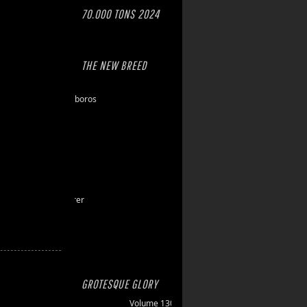
70.000 TONS 2024
THE NEW BREED
Eschaton
Dawn of Ouroboros
Toxic Hazard
Gasbrand
Disarray
Maktkamp
Stainless
Hartlight
Grand Devourer
Iron Echo
U.R.N.
Amethyst
GROTESQUE GLORY
Volume 130