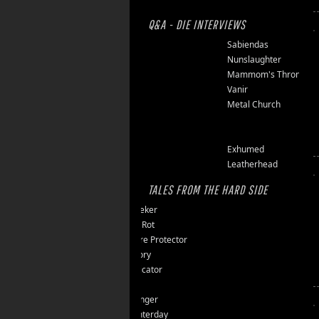
Q&A - DIE INTERVIEWS
Finsterforst
Sabiendas
Soulburn
Nunslaughter
Opfermoor
Mammom's Throne
Riket
Vanir
Floor Jansen
Metal Church
Triumpher
Reaper
Zepter
Exhumed
Tailgunner
Leatherhead
TALES FROM THE HARD SIDE
Endseeker
Jungle Rot
40 Jahre Protector
Vomitory
Messticator
Nalar
Clawfinger
Slaughterday