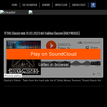
HOME
DIE REDAKTION
KONTAKT
IMPRESSUM
DATENSCHUTZ
TFTHS Classic vom 31.03.2023 mit Sabina Classen (HOLY MOSES)
Zephyr's Odem
·
Tales from the hard side Vol.47 [Holy Moses Teutonic Thrash Attack Vol.2]