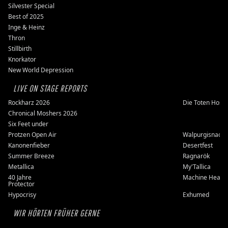
Silvester Special
Best of 2025
Inge & Heinz
Thron
Stillbirth
Knorkator
New World Depression
LIVE ON STAGE REPORTS
Rockharz 2026
Die Toten Hose
Chronical Moshers 2026
Six Feet under
Protzen Open Air
Walpurgisnacht
Kanonenfieber
Desertfest
Summer Breeze
Ragnarök
Metallica
My'Tallica
40 Jahre
Machine Head
Protector
Hypocrisy
Exhumed
WIR HÖRTEN FRÜHER GERNE