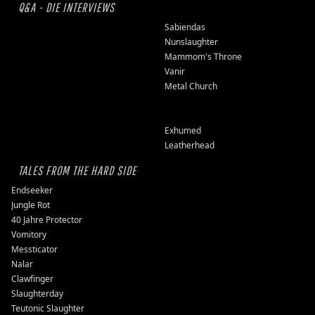
Q&A - DIE INTERVIEWS
Sabiendas
Nunslaughter
Mammom's Throne
Vanir
Metal Church
Exhumed
Leatherhead
TALES FROM THE HARD SIDE
Endseeker
Jungle Rot
40 Jahre Protector
Vomitory
Messticator
Nalar
Clawfinger
Slaughterday
Teutonic Slaughter