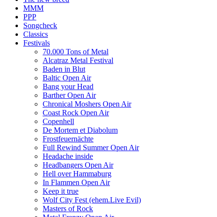
MMM
PPP
Songcheck
Classics
Festivals
70.000 Tons of Metal
Alcatraz Metal Festival
Baden in Blut
Baltic Open Air
Bang your Head
Barther Open Air
Chronical Moshers Open Air
Coast Rock Open Air
Copenhell
De Mortem et Diabolum
Frostfeuernächte
Full Rewind Summer Open Air
Headache inside
Headbangers Open Air
Hell over Hammaburg
In Flammen Open Air
Keep it true
Wolf City Fest (ehem.Live Evil)
Masters of Rock