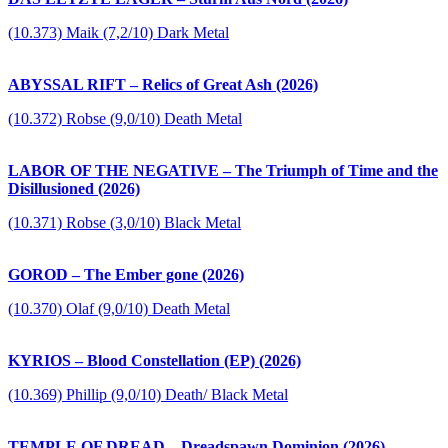
(10.373) Maik (7,2/10) Dark Metal
ABYSSAL RIFT – Relics of Great Ash (2026)
(10.372) Robse (9,0/10) Death Metal
LABOR OF THE NEGATIVE – The Triumph of Time and the
Disillusioned (2026)
(10.371) Robse (3,0/10) Black Metal
GOROD – The Ember gone (2026)
(10.370) Olaf (9,0/10) Death Metal
KYRIOS – Blood Constellation (EP) (2026)
(10.369) Phillip (9,0/10) Death/ Black Metal
TEMPLE OF DREAD – Dreadspawn Dominion (2026)