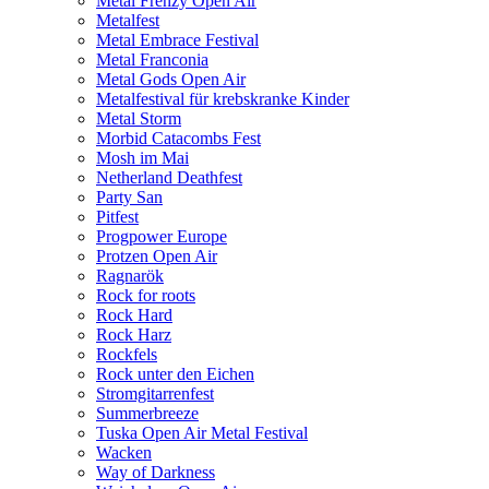
Metal Frenzy Open Air
Metalfest
Metal Embrace Festival
Metal Franconia
Metal Gods Open Air
Metalfestival für krebskranke Kinder
Metal Storm
Morbid Catacombs Fest
Mosh im Mai
Netherland Deathfest
Party San
Pitfest
Progpower Europe
Protzen Open Air
Ragnarök
Rock for roots
Rock Hard
Rock Harz
Rockfels
Rock unter den Eichen
Stromgitarrenfest
Summerbreeze
Tuska Open Air Metal Festival
Wacken
Way of Darkness