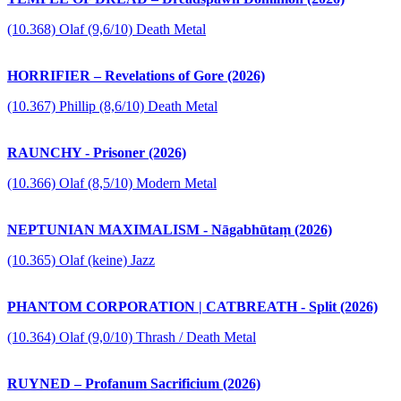
(10.368) Olaf (9,6/10) Death Metal
HORRIFIER – Revelations of Gore (2026)
(10.367) Phillip (8,6/10) Death Metal
RAUNCHY - Prisoner (2026)
(10.366) Olaf (8,5/10) Modern Metal
NEPTUNIAN MAXIMALISM - Nāgabhūtaṃ (2026)
(10.365) Olaf (keine) Jazz
PHANTOM CORPORATION | CATBREATH - Split (2026)
(10.364) Olaf (9,0/10) Thrash / Death Metal
RUYNED – Profanum Sacrificium (2026)