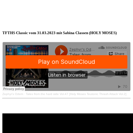
TFTHS Classic vom 31.03.2023 mit Sabina Classen (HOLY MOSES)
Zephyr's Odem
·
Tales from the hard side Vol.47 [Holy Moses Teutonic Thrash Attack Vol.2]