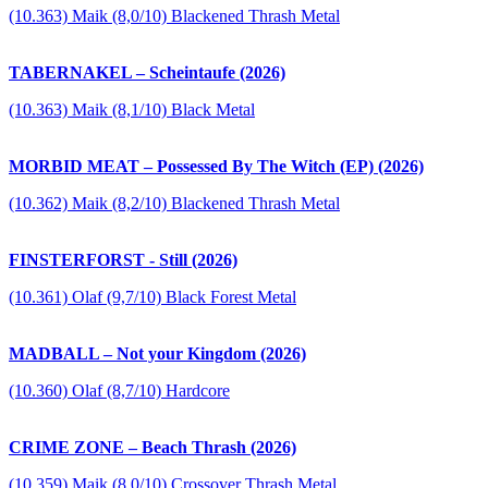
(10.363) Maik (8,0/10) Blackened Thrash Metal
TABERNAKEL – Scheintaufe (2026)
(10.363) Maik (8,1/10) Black Metal
MORBID MEAT – Possessed By The Witch (EP) (2026)
(10.362) Maik (8,2/10) Blackened Thrash Metal
FINSTERFORST - Still (2026)
(10.361) Olaf (9,7/10) Black Forest Metal
MADBALL – Not your Kingdom (2026)
(10.360) Olaf (8,7/10) Hardcore
CRIME ZONE – Beach Thrash (2026)
(10.359) Maik (8,0/10) Crossover Thrash Metal