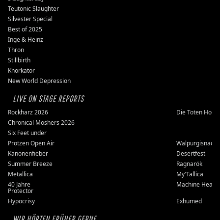
Teutonic Slaughter
Silvester Special
Best of 2025
Inge & Heinz
Thron
Stillbirth
Knorkator
New World Depression
LIVE ON STAGE REPORTS
Rockharz 2026
Die Toten Hose
Chronical Moshers 2026
Six Feet under
Protzen Open Air
Walpurgisnacht
Kanonenfieber
Desertfest
Summer Breeze
Ragnarök
Metallica
My'Tallica
40 Jahre
Machine Head
Protector
Hypocrisy
Exhumed
WIR HÖRTEN FRÜHER GERNE