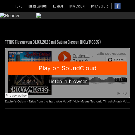
HOME
DIE REDAKTION
KONTAKT
IMPRESSUM
DATENSCHUTZ
TFTHS Classic vom 31.03.2023 mit Sabina Classen (HOLY MOSES)
Zephyr's Odem
·
Tales from the hard side Vol.47 [Holy Moses Teutonic Thrash Attack Vol.2]