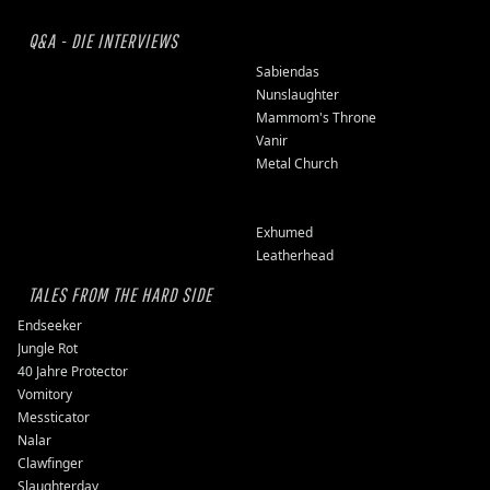
Q&A - DIE INTERVIEWS
Sabiendas
Nunslaughter
Mammom's Throne
Vanir
Metal Church
Exhumed
Leatherhead
TALES FROM THE HARD SIDE
Endseeker
Jungle Rot
40 Jahre Protector
Vomitory
Messticator
Nalar
Clawfinger
Slaughterday