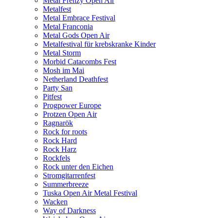
Metal Frenzy Open Air
Metalfest
Metal Embrace Festival
Metal Franconia
Metal Gods Open Air
Metalfestival für krebskranke Kinder
Metal Storm
Morbid Catacombs Fest
Mosh im Mai
Netherland Deathfest
Party San
Pitfest
Progpower Europe
Protzen Open Air
Ragnarök
Rock for roots
Rock Hard
Rock Harz
Rockfels
Rock unter den Eichen
Stromgitarrenfest
Summerbreeze
Tuska Open Air Metal Festival
Wacken
Way of Darkness