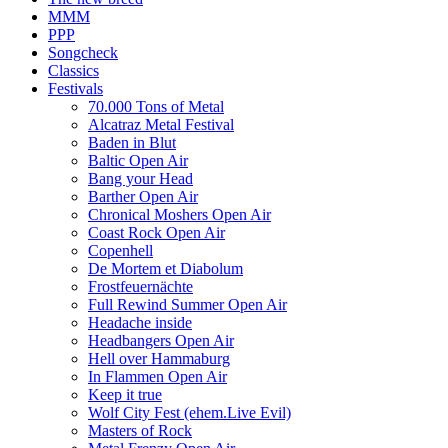
MMM
PPP
Songcheck
Classics
Festivals
70.000 Tons of Metal
Alcatraz Metal Festival
Baden in Blut
Baltic Open Air
Bang your Head
Barther Open Air
Chronical Moshers Open Air
Coast Rock Open Air
Copenhell
De Mortem et Diabolum
Frostfeuernächte
Full Rewind Summer Open Air
Headache inside
Headbangers Open Air
Hell over Hammaburg
In Flammen Open Air
Keep it true
Wolf City Fest (ehem.Live Evil)
Masters of Rock