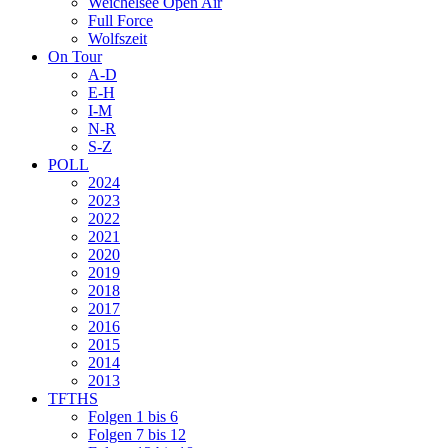
Weichelsee Open Air
Full Force
Wolfszeit
On Tour
A-D
E-H
I-M
N-R
S-Z
POLL
2024
2023
2022
2021
2020
2019
2018
2017
2016
2015
2014
2013
TFTHS
Folgen 1 bis 6
Folgen 7 bis 12