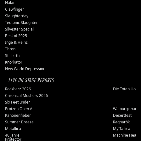
Nalar
Clawfinger
Slaughterday
Teutonic Slaughter
Silvester Special
Best of 2025
Inge & Heinz
Thron
Stillbirth
Knorkator
New World Depression
LIVE ON STAGE REPORTS
Rockharz 2026
Die Toten Hose
Chronical Moshers 2026
Six Feet under
Protzen Open Air
Walpurgisnacht
Kanonenfieber
Desertfest
Summer Breeze
Ragnarök
Metallica
My'Tallica
40 Jahre
Machine Head
Protector