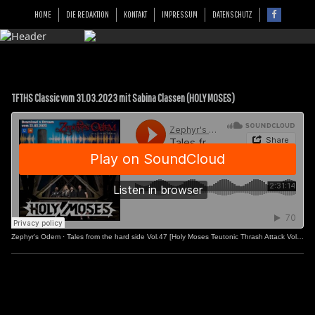
HOME
DIE REDAKTION
KONTAKT
IMPRESSUM
DATENSCHUTZ
TFTHS Classic vom 31.03.2023 mit Sabina Classen (HOLY MOSES)
Zephyr's Odem
·
Tales from the hard side Vol.47 [Holy Moses Teutonic Thrash Attack Vol.2]