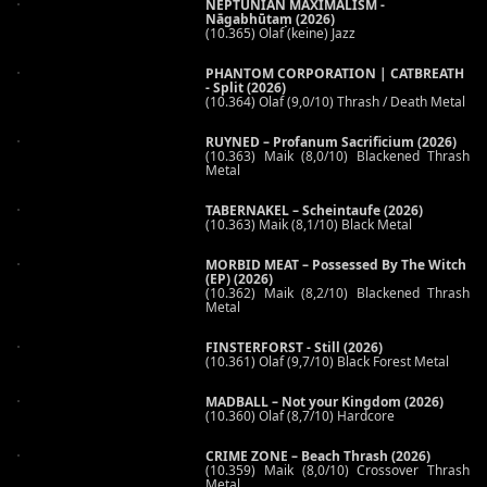
NEPTUNIAN MAXIMALISM -
Nāgabhūtaṃ (2026)
(10.365) Olaf (keine) Jazz
PHANTOM CORPORATION | CATBREATH
- Split (2026)
(10.364) Olaf (9,0/10) Thrash / Death Metal
RUYNED – Profanum Sacrificium (2026)
(10.363) Maik (8,0/10) Blackened Thrash
Metal
TABERNAKEL – Scheintaufe (2026)
(10.363) Maik (8,1/10) Black Metal
MORBID MEAT – Possessed By The Witch
(EP) (2026)
(10.362) Maik (8,2/10) Blackened Thrash
Metal
FINSTERFORST - Still (2026)
(10.361) Olaf (9,7/10) Black Forest Metal
MADBALL – Not your Kingdom (2026)
(10.360) Olaf (8,7/10) Hardcore
CRIME ZONE – Beach Thrash (2026)
(10.359) Maik (8,0/10) Crossover Thrash
Metal