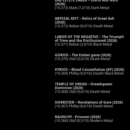
DAS LETZTE LAGER – Sturm Aus Nord
(2026)
(10.373) Maik (7,2/10) Dark Metal
ABYSSAL RIFT – Relics of Great Ash
(2026)
(10.372) Robse (9,0/10) Death Metal
LABOR OF THE NEGATIVE – The Triumph
of Time and the Disillusioned (2026)
(10.371) Robse (3,0/10) Black Metal
GOROD – The Ember gone (2026)
(10.370) Olaf (9,0/10) Death Metal
KYRIOS – Blood Constellation (EP) (2026)
(10.369) Phillip (9,0/10) Death/ Black Metal
TEMPLE OF DREAD – Dreadspawn
Dominion (2026)
(10.368) Olaf (9,6/10) Death Metal
HORRIFIER – Revelations of Gore (2026)
(10.367) Phillip (8,6/10) Death Metal
RAUNCHY - Prisoner (2026)
(10.366) Olaf (8,5/10) Modern Metal