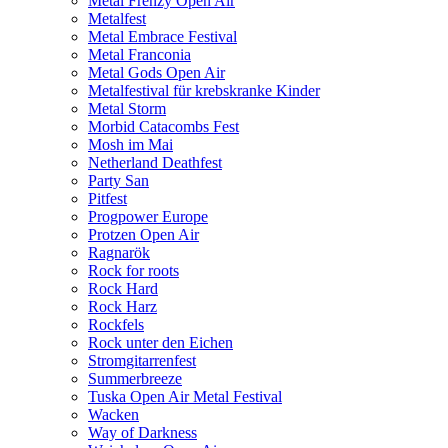
Metal Frenzy Open Air
Metalfest
Metal Embrace Festival
Metal Franconia
Metal Gods Open Air
Metalfestival für krebskranke Kinder
Metal Storm
Morbid Catacombs Fest
Mosh im Mai
Netherland Deathfest
Party San
Pitfest
Progpower Europe
Protzen Open Air
Ragnarök
Rock for roots
Rock Hard
Rock Harz
Rockfels
Rock unter den Eichen
Stromgitarrenfest
Summerbreeze
Tuska Open Air Metal Festival
Wacken
Way of Darkness