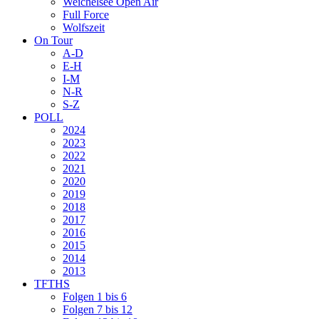
Weichelsee Open Air
Full Force
Wolfszeit
On Tour
A-D
E-H
I-M
N-R
S-Z
POLL
2024
2023
2022
2021
2020
2019
2018
2017
2016
2015
2014
2013
TFTHS
Folgen 1 bis 6
Folgen 7 bis 12