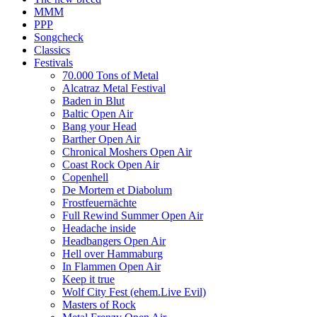
MMM
PPP
Songcheck
Classics
Festivals
70.000 Tons of Metal
Alcatraz Metal Festival
Baden in Blut
Baltic Open Air
Bang your Head
Barther Open Air
Chronical Moshers Open Air
Coast Rock Open Air
Copenhell
De Mortem et Diabolum
Frostfeuernächte
Full Rewind Summer Open Air
Headache inside
Headbangers Open Air
Hell over Hammaburg
In Flammen Open Air
Keep it true
Wolf City Fest (ehem.Live Evil)
Masters of Rock