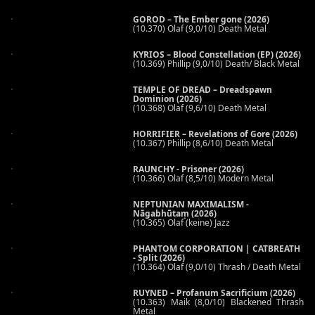
GOROD – The Ember gone (2026)
(10.370) Olaf (9,0/10) Death Metal
KYRIOS – Blood Constellation (EP) (2026)
(10.369) Phillip (9,0/10) Death/ Black Metal
TEMPLE OF DREAD – Dreadspawn
Dominion (2026)
(10.368) Olaf (9,6/10) Death Metal
HORRIFIER – Revelations of Gore (2026)
(10.367) Phillip (8,6/10) Death Metal
RAUNCHY - Prisoner (2026)
(10.366) Olaf (8,5/10) Modern Metal
NEPTUNIAN MAXIMALISM -
Nāgabhūtaṃ (2026)
(10.365) Olaf (keine) Jazz
PHANTOM CORPORATION | CATBREATH
- Split (2026)
(10.364) Olaf (9,0/10) Thrash / Death Metal
RUYNED – Profanum Sacrificium (2026)
(10.363) Maik (8,0/10) Blackened Thrash
Metal