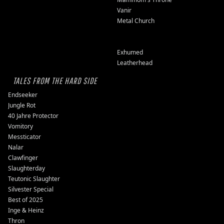
Vanir
Metal Church
Exhumed
Leatherhead
TALES FROM THE HARD SIDE
Endseeker
Jungle Rot
40 Jahre Protector
Vomitory
Messticator
Nalar
Clawfinger
Slaughterday
Teutonic Slaughter
Silvester Special
Best of 2025
Inge & Heinz
Thron