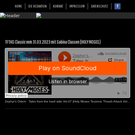
HOME
DIE REDAKTION
KONTAKT
IMPRESSUM
DATENSCHUTZ
TFTHS Classic vom 31.03.2023 mit Sabina Classen (HOLY MOSES)
Zephyr's Odem
·
Tales from the hard side Vol.47 [Holy Moses Teutonic Thrash Attack Vol.2]