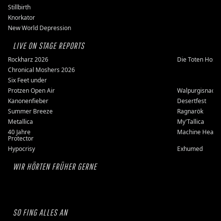
Stillbirth
Knorkator
New World Depression
LIVE ON STAGE REPORTS
Rockharz 2026
Die Toten Hose
Chronical Moshers 2026
Six Feet under
Protzen Open Air
Walpurgisnacht
Kanonenfieber
Desertfest
Summer Breeze
Ragnarök
Metallica
My'Tallica
40 Jahre
Machine Head
Protector
Hypocrisy
Exhumed
WIR HÖRTEN FRÜHER GERNE
SO FING ALLES AN