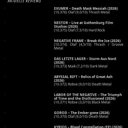
AKTUELLE REVIEWS
EXUMER – Death Mask Messiah (2026)
(10.376) Olaf (9,0/10) Thrash Metal
NESTOR – Live at Gothenburg Film
Studios (2026)
(10.375) Olaf (7,5/10) Hard Rock
NEGATIVE FRAME – Break the Ice (2026)
(10.374) Olaf (4,5/10) Thrash / Groove
Metal
DAS LETZTE LAGER – Sturm Aus Nord
(2026)
(10.373) Maik (7,2/10) Dark Metal
ABYSSAL RIFT – Relics of Great Ash
(2026)
(10.372) Robse (9,0/10) Death Metal
LABOR OF THE NEGATIVE – The Triumph
of Time and the Disillusioned (2026)
(10.371) Robse (3,0/10) Black Metal
GOROD – The Ember gone (2026)
(10.370) Olaf (9,0/10) Death Metal
KYRIOS – Blood Constellation (EP) (2026)