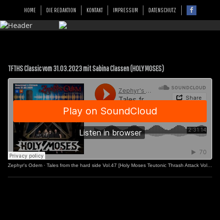
HOME
DIE REDAKTION
KONTAKT
IMPRESSUM
DATENSCHUTZ
TFTHS Classic vom 31.03.2023 mit Sabina Classen (HOLY MOSES)
Zephyr's Odem
·
Tales from the hard side Vol.47 [Holy Moses Teutonic Thrash Attack Vol.2]