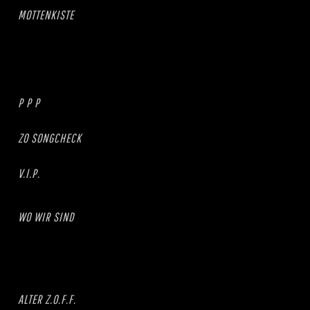
MOTTENKISTE
P P P
ZO SONGCHECK
V.I.P.
WO WIR SIND
ALTER Z.O.F.F.