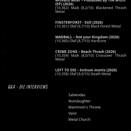
MORBID MEAT – Possessed By The Witch
(EP) (2026)
(10.362) Maik (8,2/10) Blackened Thrash
Metal
FINSTERFORST - Still (2026)
(10.361) Olaf (9,7/10) Black Forest Metal
MADBALL – Not your Kingdom (2026)
(10.360) Olaf (8,7/10) Hardcore
CRIME ZONE – Beach Thrash (2026)
(10.359) Maik (8,0/10) Crossover Thrash
Metal
LEFT TO DIE – Initium mortis (2026)
(10.358) Olaf (9,0/10) Death Metal
Q&A - DIE INTERVIEWS
Sabiendas
Nunslaughter
Mammom's Throne
Vanir
Metal Church