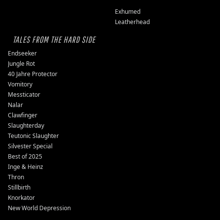
Exhumed
Leatherhead
TALES FROM THE HARD SIDE
Endseeker
Jungle Rot
40 Jahre Protector
Vomitory
Messticator
Nalar
Clawfinger
Slaughterday
Teutonic Slaughter
Silvester Special
Best of 2025
Inge & Heinz
Thron
Stillbirth
Knorkator
New World Depression