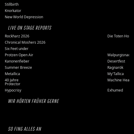
Stillbirth
Knorkator
New World Depression
LIVE ON STAGE REPORTS
Rockharz 2026
Die Toten Hose
Chronical Moshers 2026
Six Feet under
Protzen Open Air
Walpurgisnacht
Kanonenfieber
Desertfest
Summer Breeze
Ragnarök
Metallica
My'Tallica
40 Jahre
Machine Head
Protector
Hypocrisy
Exhumed
WIR HÖRTEN FRÜHER GERNE
SO FING ALLES AN