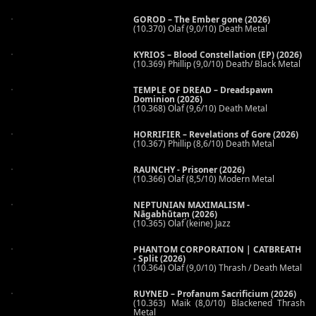
GOROD – The Ember gone (2026)
(10.370) Olaf (9,0/10) Death Metal
KYRIOS – Blood Constellation (EP) (2026)
(10.369) Phillip (9,0/10) Death/ Black Metal
TEMPLE OF DREAD – Dreadspawn
Dominion (2026)
(10.368) Olaf (9,6/10) Death Metal
HORRIFIER – Revelations of Gore (2026)
(10.367) Phillip (8,6/10) Death Metal
RAUNCHY - Prisoner (2026)
(10.366) Olaf (8,5/10) Modern Metal
NEPTUNIAN MAXIMALISM -
Nāgabhūtaṃ (2026)
(10.365) Olaf (keine) Jazz
PHANTOM CORPORATION | CATBREATH
- Split (2026)
(10.364) Olaf (9,0/10) Thrash / Death Metal
RUYNED – Profanum Sacrificium (2026)
(10.363) Maik (8,0/10) Blackened Thrash
Metal