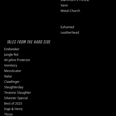
Vanir
Metal Church
Exhumed
Leatherhead
TALES FROM THE HARD SIDE
Endseeker
Jungle Rot
40 Jahre Protector
Vomitory
Messticator
Nalar
Clawfinger
Slaughterday
Teutonic Slaughter
Silvester Special
Best of 2025
Inge & Heinz
Thron