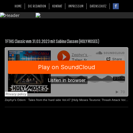
HOME
DIE REDAKTION
KONTAKT
IMPRESSUM
DATENSCHUTZ
TFTHS Classic vom 31.03.2023 mit Sabina Classen (HOLY MOSES)
Zephyr's Odem
·
Tales from the hard side Vol.47 [Holy Moses Teutonic Thrash Attack Vol.2]