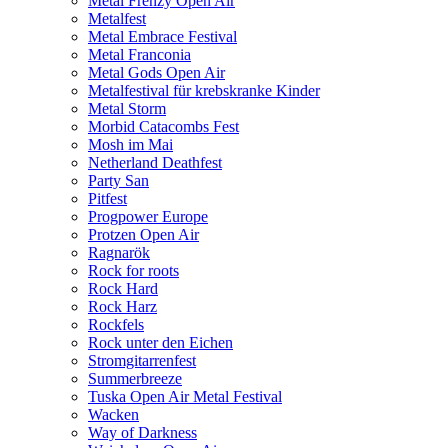
Metal Frenzy Open Air
Metalfest
Metal Embrace Festival
Metal Franconia
Metal Gods Open Air
Metalfestival für krebskranke Kinder
Metal Storm
Morbid Catacombs Fest
Mosh im Mai
Netherland Deathfest
Party San
Pitfest
Progpower Europe
Protzen Open Air
Ragnarök
Rock for roots
Rock Hard
Rock Harz
Rockfels
Rock unter den Eichen
Stromgitarrenfest
Summerbreeze
Tuska Open Air Metal Festival
Wacken
Way of Darkness