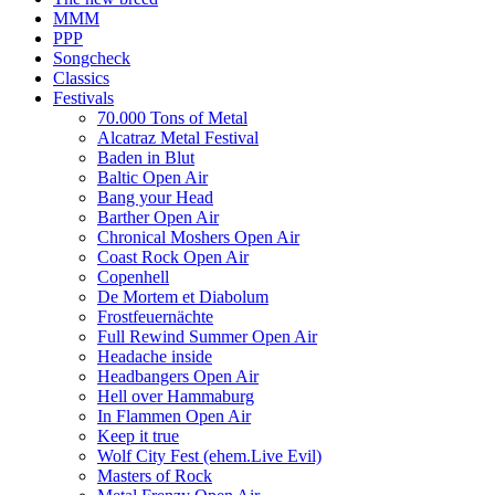
MMM
PPP
Songcheck
Classics
Festivals
70.000 Tons of Metal
Alcatraz Metal Festival
Baden in Blut
Baltic Open Air
Bang your Head
Barther Open Air
Chronical Moshers Open Air
Coast Rock Open Air
Copenhell
De Mortem et Diabolum
Frostfeuernächte
Full Rewind Summer Open Air
Headache inside
Headbangers Open Air
Hell over Hammaburg
In Flammen Open Air
Keep it true
Wolf City Fest (ehem.Live Evil)
Masters of Rock