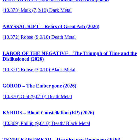
(10.373) Maik (7,2/10) Dark Metal
ABYSSAL RIFT – Relics of Great Ash (2026)
(10.372) Robse (9,0/10) Death Metal
LABOR OF THE NEGATIVE – The Triumph of Time and the
Disillusioned (2026)
(10.371) Robse (3,0/10) Black Metal
GOROD – The Ember gone (2026)
(10.370) Olaf (9,0/10) Death Metal
KYRIOS – Blood Constellation (EP) (2026)
(10.369) Phillip (9,0/10) Death/ Black Metal
TEMPLE OF DREAD – Dreadspawn Dominion (2026)