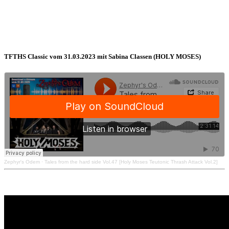
TFTHS Classic vom 31.03.2023 mit Sabina Classen (HOLY MOSES)
Zephyr's Odem
·
Tales from the hard side Vol.47 [Holy Moses Teutonic Thrash Attack Vol.2]