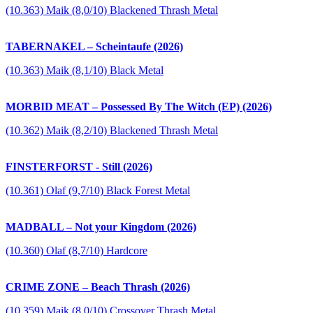
(10.363) Maik (8,0/10) Blackened Thrash Metal
TABERNAKEL – Scheintaufe (2026)
(10.363) Maik (8,1/10) Black Metal
MORBID MEAT – Possessed By The Witch (EP) (2026)
(10.362) Maik (8,2/10) Blackened Thrash Metal
FINSTERFORST - Still (2026)
(10.361) Olaf (9,7/10) Black Forest Metal
MADBALL – Not your Kingdom (2026)
(10.360) Olaf (8,7/10) Hardcore
CRIME ZONE – Beach Thrash (2026)
(10.359) Maik (8,0/10) Crossover Thrash Metal