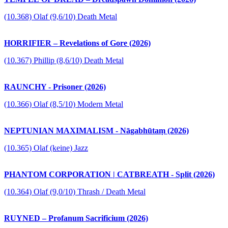
(10.368) Olaf (9,6/10) Death Metal
HORRIFIER – Revelations of Gore (2026)
(10.367) Phillip (8,6/10) Death Metal
RAUNCHY - Prisoner (2026)
(10.366) Olaf (8,5/10) Modern Metal
NEPTUNIAN MAXIMALISM - Nāgabhūtaṃ (2026)
(10.365) Olaf (keine) Jazz
PHANTOM CORPORATION | CATBREATH - Split (2026)
(10.364) Olaf (9,0/10) Thrash / Death Metal
RUYNED – Profanum Sacrificium (2026)