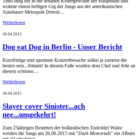
Timo stieg tief in die urbanen Kellergewölbe der Hauptstadt und
wohnte einem heftigen Gig der Jungs aus der amerikanischen
Autobauer Metropole Detroit…
Weiterlesen
30.04.2015
Dog eat Dog in Berlin - Unser Bericht
Kurzfristige und spontane Konzertbesuche sollen ja zumeist die
besten sein...Stimmt! In diesem Falle wurden dem Chef und Jette an
diesem schönen…
Weiterlesen
30.04.2015
Slayer cover Sinister...ach
nee...umgekehrt!
Zum 25jährigen Bestehen der holländischen Todesblei Walze
werden die Jungs am 26.06.2015 mit "
Dark Memorials
" ein Album
mit 10 ultrafetten…