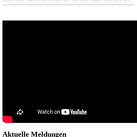
Zephyr's Odem
·
Tales from the hard side Vol.47 [Holy Moses Teutonic Thrash Attack Vol.2]
Aktuelle Meldungen