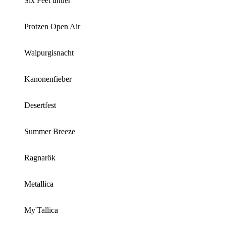
Six Feet under
Protzen Open Air
Walpurgisnacht
Kanonenfieber
Desertfest
Summer Breeze
Ragnarök
Metallica
My'Tallica