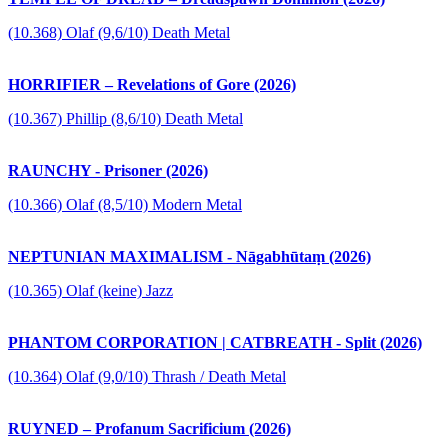
(10.368) Olaf (9,6/10) Death Metal
HORRIFIER – Revelations of Gore (2026)
(10.367) Phillip (8,6/10) Death Metal
RAUNCHY - Prisoner (2026)
(10.366) Olaf (8,5/10) Modern Metal
NEPTUNIAN MAXIMALISM - Nāgabhūtaṃ (2026)
(10.365) Olaf (keine) Jazz
PHANTOM CORPORATION | CATBREATH - Split (2026)
(10.364) Olaf (9,0/10) Thrash / Death Metal
RUYNED – Profanum Sacrificium (2026)