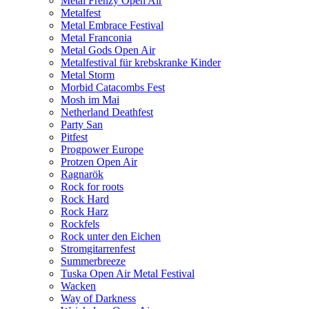
Metal Frenzy Open Air
Metalfest
Metal Embrace Festival
Metal Franconia
Metal Gods Open Air
Metalfestival für krebskranke Kinder
Metal Storm
Morbid Catacombs Fest
Mosh im Mai
Netherland Deathfest
Party San
Pitfest
Progpower Europe
Protzen Open Air
Ragnarök
Rock for roots
Rock Hard
Rock Harz
Rockfels
Rock unter den Eichen
Stromgitarrenfest
Summerbreeze
Tuska Open Air Metal Festival
Wacken
Way of Darkness