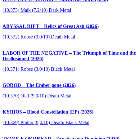
(10.373) Maik (7,2/10) Dark Metal
ABYSSAL RIFT – Relics of Great Ash (2026)
(10.372) Robse (9,0/10) Death Metal
LABOR OF THE NEGATIVE – The Triumph of Time and the
Disillusioned (2026)
(10.371) Robse (3,0/10) Black Metal
GOROD – The Ember gone (2026)
(10.370) Olaf (9,0/10) Death Metal
KYRIOS – Blood Constellation (EP) (2026)
(10.369) Phillip (9,0/10) Death/ Black Metal
TEMPLE OF DREAD – Dreadspawn Dominion (2026)