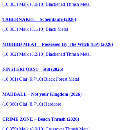
(10.363) Maik (8,0/10) Blackened Thrash Metal
TABERNAKEL – Scheintaufe (2026)
(10.363) Maik (8,1/10) Black Metal
MORBID MEAT – Possessed By The Witch (EP) (2026)
(10.362) Maik (8,2/10) Blackened Thrash Metal
FINSTERFORST - Still (2026)
(10.361) Olaf (9,7/10) Black Forest Metal
MADBALL – Not your Kingdom (2026)
(10.360) Olaf (8,7/10) Hardcore
CRIME ZONE – Beach Thrash (2026)
(10.359) Maik (8,0/10) Crossover Thrash Metal