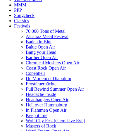
MMM
PPP
Songcheck
Classics
Festivals
70.000 Tons of Metal
Alcatraz Metal Festival
Baden in Blut
Baltic Open Air
Bang your Head
Barther Open Air
Chronical Moshers Open Air
Coast Rock Open Air
Copenhell
De Mortem et Diabolum
Frostfeuernächte
Full Rewind Summer Open Air
Headache inside
Headbangers Open Air
Hell over Hammaburg
In Flammen Open Air
Keep it true
Wolf City Fest (ehem.Live Evil)
Masters of Rock