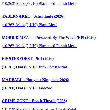
(10.363) Maik (8,0/10) Blackened Thrash Metal
TABERNAKEL – Scheintaufe (2026)
(10.363) Maik (8,1/10) Black Metal
MORBID MEAT – Possessed By The Witch (EP) (2026)
(10.362) Maik (8,2/10) Blackened Thrash Metal
FINSTERFORST - Still (2026)
(10.361) Olaf (9,7/10) Black Forest Metal
MADBALL – Not your Kingdom (2026)
(10.360) Olaf (8,7/10) Hardcore
CRIME ZONE – Beach Thrash (2026)
(10.359) Maik (8,0/10) Crossover Thrash Metal