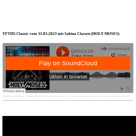
TFTHS Classic vom 31.03.2023 mit Sabina Classen (HOLY MOSES)
Zephyr's Odem
·
Tales from the hard side Vol.47 [Holy Moses Teutonic Thrash Attack Vol.2]