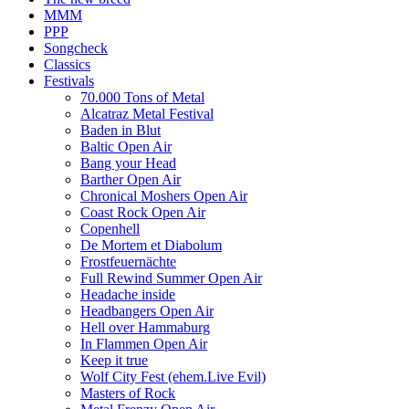
MMM
PPP
Songcheck
Classics
Festivals
70.000 Tons of Metal
Alcatraz Metal Festival
Baden in Blut
Baltic Open Air
Bang your Head
Barther Open Air
Chronical Moshers Open Air
Coast Rock Open Air
Copenhell
De Mortem et Diabolum
Frostfeuernächte
Full Rewind Summer Open Air
Headache inside
Headbangers Open Air
Hell over Hammaburg
In Flammen Open Air
Keep it true
Wolf City Fest (ehem.Live Evil)
Masters of Rock