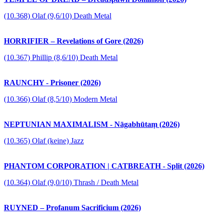
(10.368) Olaf (9,6/10) Death Metal
HORRIFIER – Revelations of Gore (2026)
(10.367) Phillip (8,6/10) Death Metal
RAUNCHY - Prisoner (2026)
(10.366) Olaf (8,5/10) Modern Metal
NEPTUNIAN MAXIMALISM - Nāgabhūtaṃ (2026)
(10.365) Olaf (keine) Jazz
PHANTOM CORPORATION | CATBREATH - Split (2026)
(10.364) Olaf (9,0/10) Thrash / Death Metal
RUYNED – Profanum Sacrificium (2026)