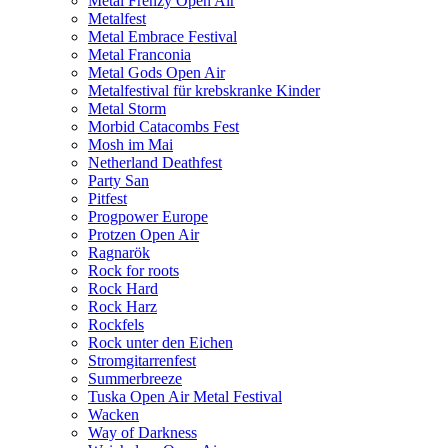
Metal Frenzy Open Air
Metalfest
Metal Embrace Festival
Metal Franconia
Metal Gods Open Air
Metalfestival für krebskranke Kinder
Metal Storm
Morbid Catacombs Fest
Mosh im Mai
Netherland Deathfest
Party San
Pitfest
Progpower Europe
Protzen Open Air
Ragnarök
Rock for roots
Rock Hard
Rock Harz
Rockfels
Rock unter den Eichen
Stromgitarrenfest
Summerbreeze
Tuska Open Air Metal Festival
Wacken
Way of Darkness