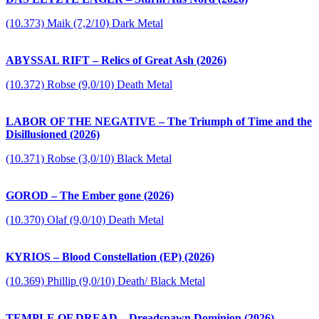
(10.373) Maik (7,2/10) Dark Metal
ABYSSAL RIFT – Relics of Great Ash (2026)
(10.372) Robse (9,0/10) Death Metal
LABOR OF THE NEGATIVE – The Triumph of Time and the
Disillusioned (2026)
(10.371) Robse (3,0/10) Black Metal
GOROD – The Ember gone (2026)
(10.370) Olaf (9,0/10) Death Metal
KYRIOS – Blood Constellation (EP) (2026)
(10.369) Phillip (9,0/10) Death/ Black Metal
TEMPLE OF DREAD – Dreadspawn Dominion (2026)