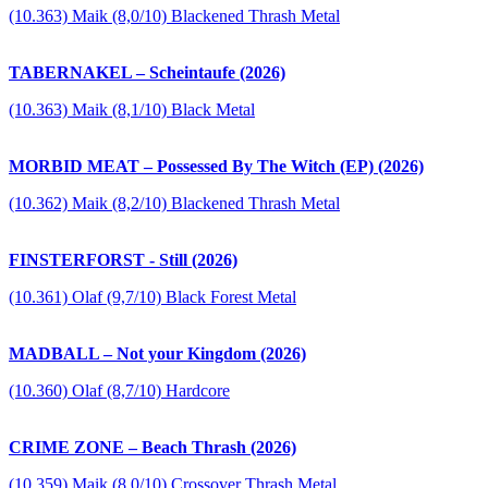
(10.363) Maik (8,0/10) Blackened Thrash Metal
TABERNAKEL – Scheintaufe (2026)
(10.363) Maik (8,1/10) Black Metal
MORBID MEAT – Possessed By The Witch (EP) (2026)
(10.362) Maik (8,2/10) Blackened Thrash Metal
FINSTERFORST - Still (2026)
(10.361) Olaf (9,7/10) Black Forest Metal
MADBALL – Not your Kingdom (2026)
(10.360) Olaf (8,7/10) Hardcore
CRIME ZONE – Beach Thrash (2026)
(10.359) Maik (8,0/10) Crossover Thrash Metal