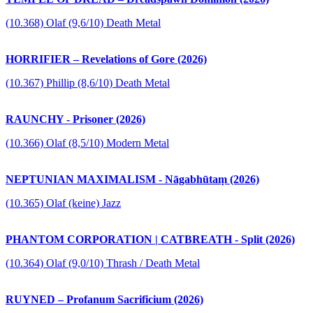
(10.368) Olaf (9,6/10) Death Metal
HORRIFIER – Revelations of Gore (2026)
(10.367) Phillip (8,6/10) Death Metal
RAUNCHY - Prisoner (2026)
(10.366) Olaf (8,5/10) Modern Metal
NEPTUNIAN MAXIMALISM - Nāgabhūtaṃ (2026)
(10.365) Olaf (keine) Jazz
PHANTOM CORPORATION | CATBREATH - Split (2026)
(10.364) Olaf (9,0/10) Thrash / Death Metal
RUYNED – Profanum Sacrificium (2026)