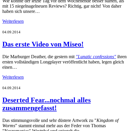
Wie könnte der letzte Tag vor dem Wochenende besser starten, als
mit 15 niegelnagelneuen Reviews? Richtig, gar nicht! Von daher
haben sich unsere…
Weiterlesen
04.09.2014
Das erste Video von Miseo!
Die Marburger Deather, die gestern mit
"Lunatic confessions"
ihren
ersten vollständigen Longplayer veröffentlicht haben, legen gleich
einen…
Weiterlesen
04.09.2014
Deserted Fear...nochmal alles
zusammengefasst!
Das stimmungsvolle und sehr düstere Artwork zu "
Kingdom of
Worms
" stammt einmal mehr aus der Feder von Thomas
"Necromaniac" Westphal und spiegelt die…