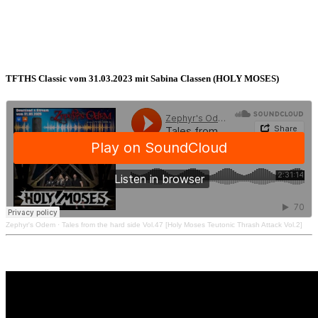
TFTHS Classic vom 31.03.2023 mit Sabina Classen (HOLY MOSES)
Zephyr's Odem
·
Tales from the hard side Vol.47 [Holy Moses Teutonic Thrash Attack Vol.2]