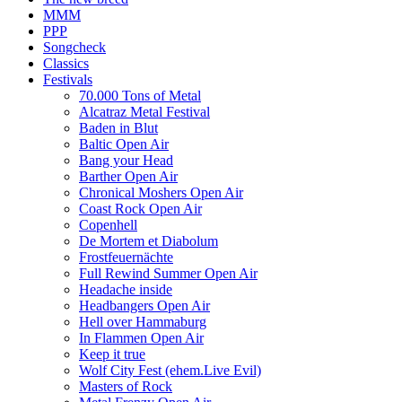
MMM
PPP
Songcheck
Classics
Festivals
70.000 Tons of Metal
Alcatraz Metal Festival
Baden in Blut
Baltic Open Air
Bang your Head
Barther Open Air
Chronical Moshers Open Air
Coast Rock Open Air
Copenhell
De Mortem et Diabolum
Frostfeuernächte
Full Rewind Summer Open Air
Headache inside
Headbangers Open Air
Hell over Hammaburg
In Flammen Open Air
Keep it true
Wolf City Fest (ehem.Live Evil)
Masters of Rock