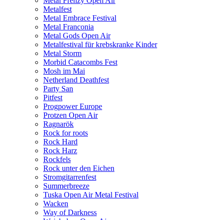
Metal Frenzy Open Air
Metalfest
Metal Embrace Festival
Metal Franconia
Metal Gods Open Air
Metalfestival für krebskranke Kinder
Metal Storm
Morbid Catacombs Fest
Mosh im Mai
Netherland Deathfest
Party San
Pitfest
Progpower Europe
Protzen Open Air
Ragnarök
Rock for roots
Rock Hard
Rock Harz
Rockfels
Rock unter den Eichen
Stromgitarrenfest
Summerbreeze
Tuska Open Air Metal Festival
Wacken
Way of Darkness