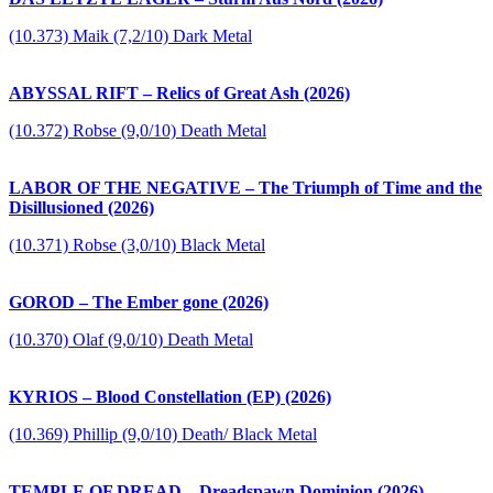
(10.373) Maik (7,2/10) Dark Metal
ABYSSAL RIFT – Relics of Great Ash (2026)
(10.372) Robse (9,0/10) Death Metal
LABOR OF THE NEGATIVE – The Triumph of Time and the
Disillusioned (2026)
(10.371) Robse (3,0/10) Black Metal
GOROD – The Ember gone (2026)
(10.370) Olaf (9,0/10) Death Metal
KYRIOS – Blood Constellation (EP) (2026)
(10.369) Phillip (9,0/10) Death/ Black Metal
TEMPLE OF DREAD – Dreadspawn Dominion (2026)