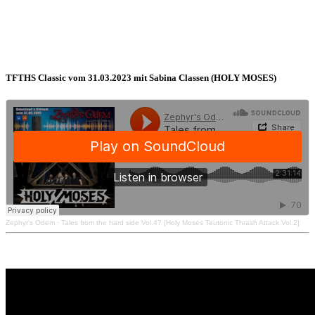
TFTHS Classic vom 31.03.2023 mit Sabina Classen (HOLY MOSES)
Zephyr's Odem
·
Tales from the hard side Vol.47 [Holy Moses Teutonic Thrash Attack Vol.2]