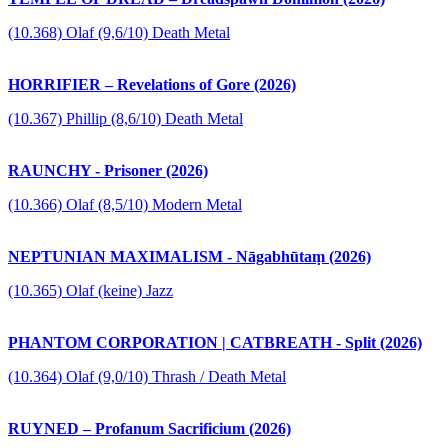
(10.368) Olaf (9,6/10) Death Metal
HORRIFIER – Revelations of Gore (2026)
(10.367) Phillip (8,6/10) Death Metal
RAUNCHY - Prisoner (2026)
(10.366) Olaf (8,5/10) Modern Metal
NEPTUNIAN MAXIMALISM - Nāgabhūtaṃ (2026)
(10.365) Olaf (keine) Jazz
PHANTOM CORPORATION | CATBREATH - Split (2026)
(10.364) Olaf (9,0/10) Thrash / Death Metal
RUYNED – Profanum Sacrificium (2026)