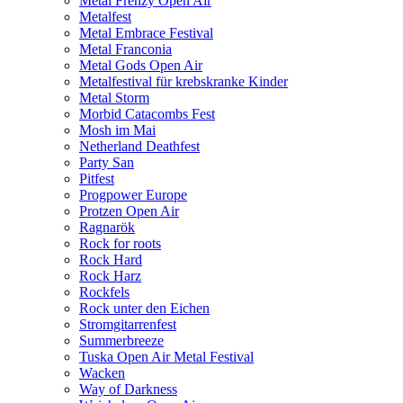
Metal Frenzy Open Air
Metalfest
Metal Embrace Festival
Metal Franconia
Metal Gods Open Air
Metalfestival für krebskranke Kinder
Metal Storm
Morbid Catacombs Fest
Mosh im Mai
Netherland Deathfest
Party San
Pitfest
Progpower Europe
Protzen Open Air
Ragnarök
Rock for roots
Rock Hard
Rock Harz
Rockfels
Rock unter den Eichen
Stromgitarrenfest
Summerbreeze
Tuska Open Air Metal Festival
Wacken
Way of Darkness