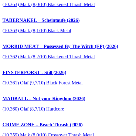
(10.363) Maik (8,0/10) Blackened Thrash Metal
TABERNAKEL – Scheintaufe (2026)
(10.363) Maik (8,1/10) Black Metal
MORBID MEAT – Possessed By The Witch (EP) (2026)
(10.362) Maik (8,2/10) Blackened Thrash Metal
FINSTERFORST - Still (2026)
(10.361) Olaf (9,7/10) Black Forest Metal
MADBALL – Not your Kingdom (2026)
(10.360) Olaf (8,7/10) Hardcore
CRIME ZONE – Beach Thrash (2026)
(10.359) Maik (8,0/10) Crossover Thrash Metal