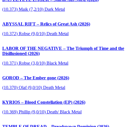
(10.373) Maik (7,2/10) Dark Metal
ABYSSAL RIFT – Relics of Great Ash (2026)
(10.372) Robse (9,0/10) Death Metal
LABOR OF THE NEGATIVE – The Triumph of Time and the
Disillusioned (2026)
(10.371) Robse (3,0/10) Black Metal
GOROD – The Ember gone (2026)
(10.370) Olaf (9,0/10) Death Metal
KYRIOS – Blood Constellation (EP) (2026)
(10.369) Phillip (9,0/10) Death/ Black Metal
TEMPLE OF DREAD – Dreadspawn Dominion (2026)