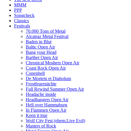
MMM
PPP
Songcheck
Classics
Festivals
70.000 Tons of Metal
Alcatraz Metal Festival
Baden in Blut
Baltic Open Air
Bang your Head
Barther Open Air
Chronical Moshers Open Air
Coast Rock Open Air
Copenhell
De Mortem et Diabolum
Frostfeuernächte
Full Rewind Summer Open Air
Headache inside
Headbangers Open Air
Hell over Hammaburg
In Flammen Open Air
Keep it true
Wolf City Fest (ehem.Live Evil)
Masters of Rock