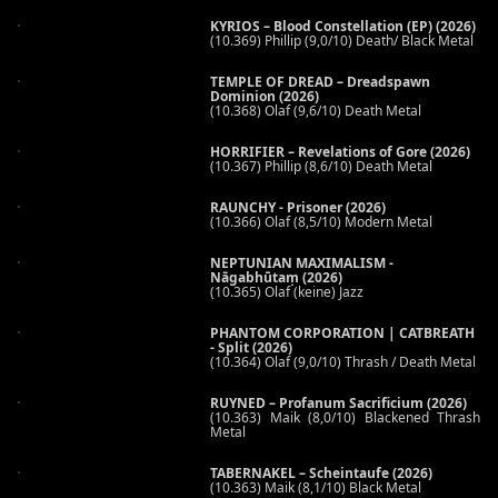
KYRIOS – Blood Constellation (EP) (2026)
(10.369) Phillip (9,0/10) Death/ Black Metal
TEMPLE OF DREAD – Dreadspawn
Dominion (2026)
(10.368) Olaf (9,6/10) Death Metal
HORRIFIER – Revelations of Gore (2026)
(10.367) Phillip (8,6/10) Death Metal
RAUNCHY - Prisoner (2026)
(10.366) Olaf (8,5/10) Modern Metal
NEPTUNIAN MAXIMALISM -
Nāgabhūtaṃ (2026)
(10.365) Olaf (keine) Jazz
PHANTOM CORPORATION | CATBREATH
- Split (2026)
(10.364) Olaf (9,0/10) Thrash / Death Metal
RUYNED – Profanum Sacrificium (2026)
(10.363) Maik (8,0/10) Blackened Thrash
Metal
TABERNAKEL – Scheintaufe (2026)
(10.363) Maik (8,1/10) Black Metal