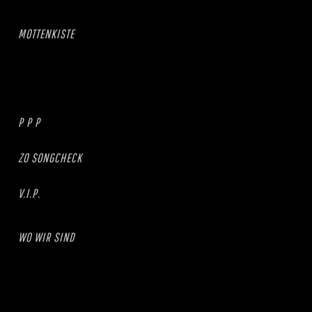
MOTTENKISTE
P P P
ZO SONGCHECK
V.I.P.
WO WIR SIND