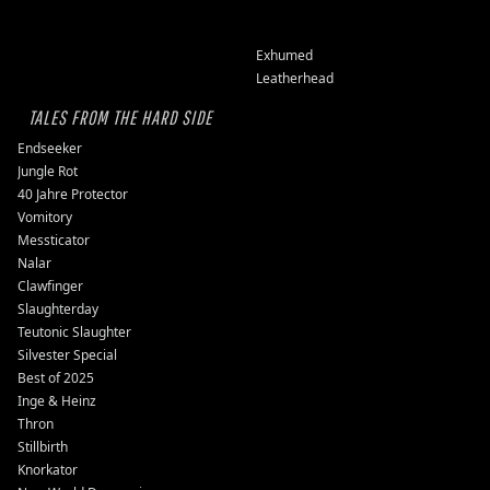
Exhumed
Leatherhead
TALES FROM THE HARD SIDE
Endseeker
Jungle Rot
40 Jahre Protector
Vomitory
Messticator
Nalar
Clawfinger
Slaughterday
Teutonic Slaughter
Silvester Special
Best of 2025
Inge & Heinz
Thron
Stillbirth
Knorkator