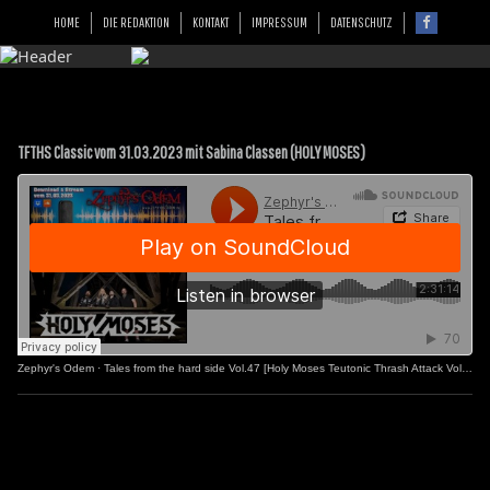
HOME
DIE REDAKTION
KONTAKT
IMPRESSUM
DATENSCHUTZ
TFTHS Classic vom 31.03.2023 mit Sabina Classen (HOLY MOSES)
Zephyr's Odem
·
Tales from the hard side Vol.47 [Holy Moses Teutonic Thrash Attack Vol.2]