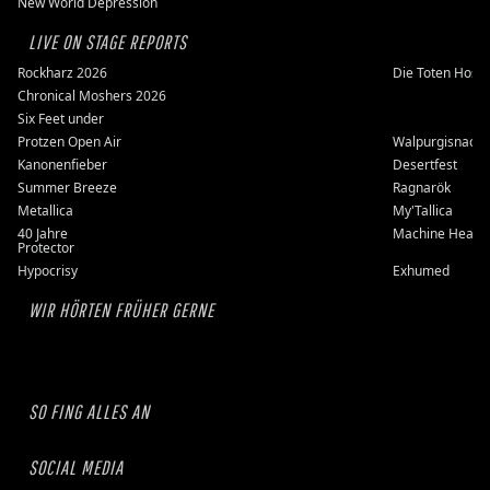
New World Depression
LIVE ON STAGE REPORTS
Rockharz 2026
Die Toten Hose
Chronical Moshers 2026
Six Feet under
Protzen Open Air
Walpurgisnacht
Kanonenfieber
Desertfest
Summer Breeze
Ragnarök
Metallica
My'Tallica
40 Jahre
Machine Head
Protector
Hypocrisy
Exhumed
WIR HÖRTEN FRÜHER GERNE
SO FING ALLES AN
SOCIAL MEDIA