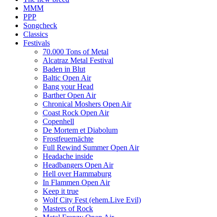
MMM
PPP
Songcheck
Classics
Festivals
70.000 Tons of Metal
Alcatraz Metal Festival
Baden in Blut
Baltic Open Air
Bang your Head
Barther Open Air
Chronical Moshers Open Air
Coast Rock Open Air
Copenhell
De Mortem et Diabolum
Frostfeuernächte
Full Rewind Summer Open Air
Headache inside
Headbangers Open Air
Hell over Hammaburg
In Flammen Open Air
Keep it true
Wolf City Fest (ehem.Live Evil)
Masters of Rock