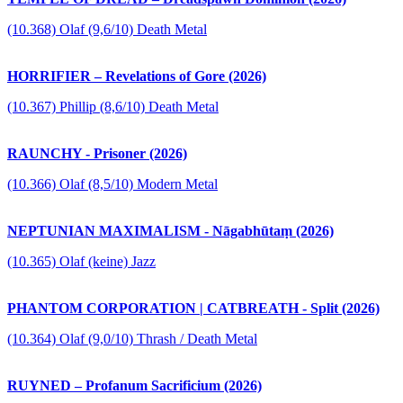
(10.368) Olaf (9,6/10) Death Metal
HORRIFIER – Revelations of Gore (2026)
(10.367) Phillip (8,6/10) Death Metal
RAUNCHY - Prisoner (2026)
(10.366) Olaf (8,5/10) Modern Metal
NEPTUNIAN MAXIMALISM - Nāgabhūtaṃ (2026)
(10.365) Olaf (keine) Jazz
PHANTOM CORPORATION | CATBREATH - Split (2026)
(10.364) Olaf (9,0/10) Thrash / Death Metal
RUYNED – Profanum Sacrificium (2026)