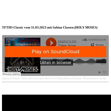
TFTHS Classic vom 31.03.2023 mit Sabina Classen (HOLY MOSES)
Zephyr's Odem
·
Tales from the hard side Vol.47 [Holy Moses Teutonic Thrash Attack Vol.2]