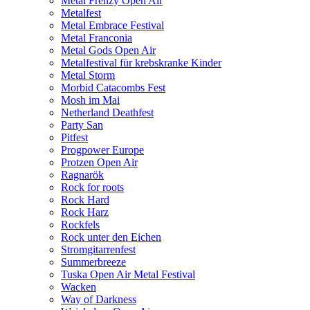
Metal Frenzy Open Air
Metalfest
Metal Embrace Festival
Metal Franconia
Metal Gods Open Air
Metalfestival für krebskranke Kinder
Metal Storm
Morbid Catacombs Fest
Mosh im Mai
Netherland Deathfest
Party San
Pitfest
Progpower Europe
Protzen Open Air
Ragnarök
Rock for roots
Rock Hard
Rock Harz
Rockfels
Rock unter den Eichen
Stromgitarrenfest
Summerbreeze
Tuska Open Air Metal Festival
Wacken
Way of Darkness