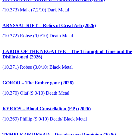
(10.373) Maik (7,2/10) Dark Metal
ABYSSAL RIFT – Relics of Great Ash (2026)
(10.372) Robse (9,0/10) Death Metal
LABOR OF THE NEGATIVE – The Triumph of Time and the
Disillusioned (2026)
(10.371) Robse (3,0/10) Black Metal
GOROD – The Ember gone (2026)
(10.370) Olaf (9,0/10) Death Metal
KYRIOS – Blood Constellation (EP) (2026)
(10.369) Phillip (9,0/10) Death/ Black Metal
TEMPLE OF DREAD – Dreadspawn Dominion (2026)