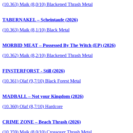
(10.363) Maik (8,0/10) Blackened Thrash Metal
TABERNAKEL – Scheintaufe (2026)
(10.363) Maik (8,1/10) Black Metal
MORBID MEAT – Possessed By The Witch (EP) (2026)
(10.362) Maik (8,2/10) Blackened Thrash Metal
FINSTERFORST - Still (2026)
(10.361) Olaf (9,7/10) Black Forest Metal
MADBALL – Not your Kingdom (2026)
(10.360) Olaf (8,7/10) Hardcore
CRIME ZONE – Beach Thrash (2026)
(10.359) Maik (8,0/10) Crossover Thrash Metal