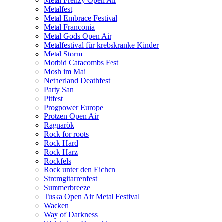
Metal Frenzy Open Air
Metalfest
Metal Embrace Festival
Metal Franconia
Metal Gods Open Air
Metalfestival für krebskranke Kinder
Metal Storm
Morbid Catacombs Fest
Mosh im Mai
Netherland Deathfest
Party San
Pitfest
Progpower Europe
Protzen Open Air
Ragnarök
Rock for roots
Rock Hard
Rock Harz
Rockfels
Rock unter den Eichen
Stromgitarrenfest
Summerbreeze
Tuska Open Air Metal Festival
Wacken
Way of Darkness