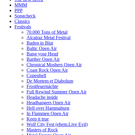
MMM
PPP
Songcheck
Classics
Festivals
70.000 Tons of Metal
Alcatraz Metal Festival
Baden in Blut
Baltic Open Air
Bang your Head
Barther Open Air
Chronical Moshers Open Air
Coast Rock Open Air
Copenhell
De Mortem et Diabolum
Frostfeuernächte
Full Rewind Summer Open Air
Headache inside
Headbangers Open Air
Hell over Hammaburg
In Flammen Open Air
Keep it true
Wolf City Fest (ehem.Live Evil)
Masters of Rock