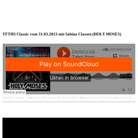
TFTHS Classic vom 31.03.2023 mit Sabina Classen (HOLY MOSES)
Zephyr's Odem
·
Tales from the hard side Vol.47 [Holy Moses Teutonic Thrash Attack Vol.2]