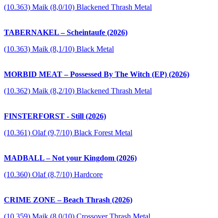
(10.363) Maik (8,0/10) Blackened Thrash Metal
TABERNAKEL – Scheintaufe (2026)
(10.363) Maik (8,1/10) Black Metal
MORBID MEAT – Possessed By The Witch (EP) (2026)
(10.362) Maik (8,2/10) Blackened Thrash Metal
FINSTERFORST - Still (2026)
(10.361) Olaf (9,7/10) Black Forest Metal
MADBALL – Not your Kingdom (2026)
(10.360) Olaf (8,7/10) Hardcore
CRIME ZONE – Beach Thrash (2026)
(10.359) Maik (8,0/10) Crossover Thrash Metal