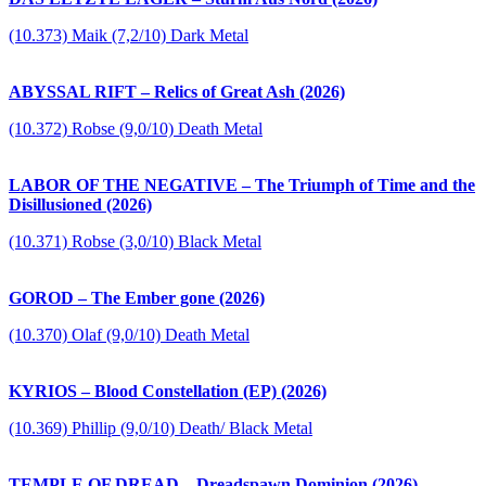
(10.373) Maik (7,2/10) Dark Metal
ABYSSAL RIFT – Relics of Great Ash (2026)
(10.372) Robse (9,0/10) Death Metal
LABOR OF THE NEGATIVE – The Triumph of Time and the
Disillusioned (2026)
(10.371) Robse (3,0/10) Black Metal
GOROD – The Ember gone (2026)
(10.370) Olaf (9,0/10) Death Metal
KYRIOS – Blood Constellation (EP) (2026)
(10.369) Phillip (9,0/10) Death/ Black Metal
TEMPLE OF DREAD – Dreadspawn Dominion (2026)