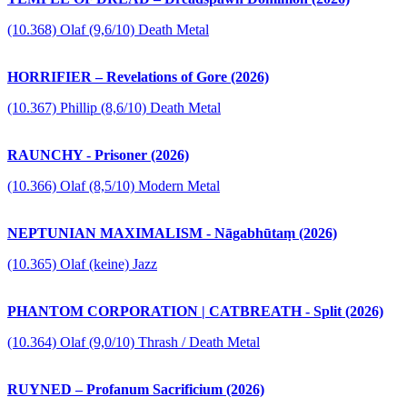
(10.368) Olaf (9,6/10) Death Metal
HORRIFIER – Revelations of Gore (2026)
(10.367) Phillip (8,6/10) Death Metal
RAUNCHY - Prisoner (2026)
(10.366) Olaf (8,5/10) Modern Metal
NEPTUNIAN MAXIMALISM - Nāgabhūtaṃ (2026)
(10.365) Olaf (keine) Jazz
PHANTOM CORPORATION | CATBREATH - Split (2026)
(10.364) Olaf (9,0/10) Thrash / Death Metal
RUYNED – Profanum Sacrificium (2026)