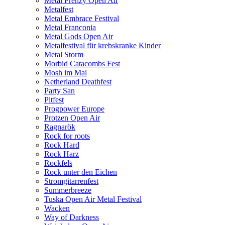
Metal Frenzy Open Air
Metalfest
Metal Embrace Festival
Metal Franconia
Metal Gods Open Air
Metalfestival für krebskranke Kinder
Metal Storm
Morbid Catacombs Fest
Mosh im Mai
Netherland Deathfest
Party San
Pitfest
Progpower Europe
Protzen Open Air
Ragnarök
Rock for roots
Rock Hard
Rock Harz
Rockfels
Rock unter den Eichen
Stromgitarrenfest
Summerbreeze
Tuska Open Air Metal Festival
Wacken
Way of Darkness