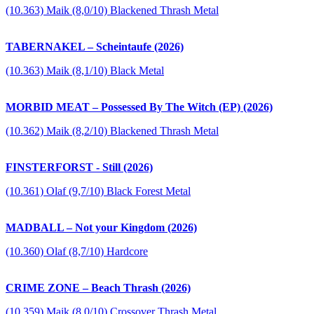
(10.363) Maik (8,0/10) Blackened Thrash Metal
TABERNAKEL – Scheintaufe (2026)
(10.363) Maik (8,1/10) Black Metal
MORBID MEAT – Possessed By The Witch (EP) (2026)
(10.362) Maik (8,2/10) Blackened Thrash Metal
FINSTERFORST - Still (2026)
(10.361) Olaf (9,7/10) Black Forest Metal
MADBALL – Not your Kingdom (2026)
(10.360) Olaf (8,7/10) Hardcore
CRIME ZONE – Beach Thrash (2026)
(10.359) Maik (8,0/10) Crossover Thrash Metal