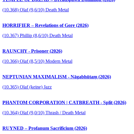
(10.368) Olaf (9,6/10) Death Metal
HORRIFIER – Revelations of Gore (2026)
(10.367) Phillip (8,6/10) Death Metal
RAUNCHY - Prisoner (2026)
(10.366) Olaf (8,5/10) Modern Metal
NEPTUNIAN MAXIMALISM - Nāgabhūtaṃ (2026)
(10.365) Olaf (keine) Jazz
PHANTOM CORPORATION | CATBREATH - Split (2026)
(10.364) Olaf (9,0/10) Thrash / Death Metal
RUYNED – Profanum Sacrificium (2026)