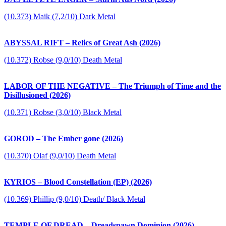
(10.373) Maik (7,2/10) Dark Metal
ABYSSAL RIFT – Relics of Great Ash (2026)
(10.372) Robse (9,0/10) Death Metal
LABOR OF THE NEGATIVE – The Triumph of Time and the
Disillusioned (2026)
(10.371) Robse (3,0/10) Black Metal
GOROD – The Ember gone (2026)
(10.370) Olaf (9,0/10) Death Metal
KYRIOS – Blood Constellation (EP) (2026)
(10.369) Phillip (9,0/10) Death/ Black Metal
TEMPLE OF DREAD – Dreadspawn Dominion (2026)