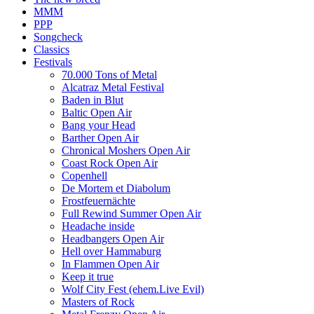
MMM
PPP
Songcheck
Classics
Festivals
70.000 Tons of Metal
Alcatraz Metal Festival
Baden in Blut
Baltic Open Air
Bang your Head
Barther Open Air
Chronical Moshers Open Air
Coast Rock Open Air
Copenhell
De Mortem et Diabolum
Frostfeuernächte
Full Rewind Summer Open Air
Headache inside
Headbangers Open Air
Hell over Hammaburg
In Flammen Open Air
Keep it true
Wolf City Fest (ehem.Live Evil)
Masters of Rock