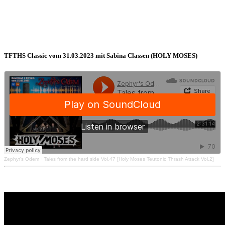
TFTHS Classic vom 31.03.2023 mit Sabina Classen (HOLY MOSES)
Zephyr's Odem
·
Tales from the hard side Vol.47 [Holy Moses Teutonic Thrash Attack Vol.2]