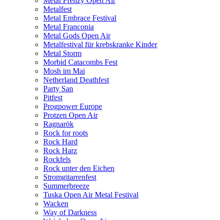
Metal Frenzy Open Air
Metalfest
Metal Embrace Festival
Metal Franconia
Metal Gods Open Air
Metalfestival für krebskranke Kinder
Metal Storm
Morbid Catacombs Fest
Mosh im Mai
Netherland Deathfest
Party San
Pitfest
Progpower Europe
Protzen Open Air
Ragnarök
Rock for roots
Rock Hard
Rock Harz
Rockfels
Rock unter den Eichen
Stromgitarrenfest
Summerbreeze
Tuska Open Air Metal Festival
Wacken
Way of Darkness