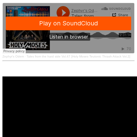
Zephyr's Odem
·
Tales from the hard side Vol.47 [Holy Moses Teutonic Thrash Attack Vol.2]