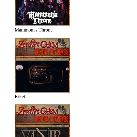
Mammom's Throne
Riket