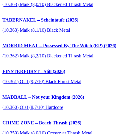
(10.363) Maik (8,0/10) Blackened Thrash Metal
TABERNAKEL – Scheintaufe (2026)
(10.363) Maik (8,1/10) Black Metal
MORBID MEAT – Possessed By The Witch (EP) (2026)
(10.362) Maik (8,2/10) Blackened Thrash Metal
FINSTERFORST - Still (2026)
(10.361) Olaf (9,7/10) Black Forest Metal
MADBALL – Not your Kingdom (2026)
(10.360) Olaf (8,7/10) Hardcore
CRIME ZONE – Beach Thrash (2026)
(10.359) Maik (8,0/10) Crossover Thrash Metal