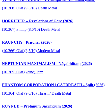
(10.368) Olaf (9,6/10) Death Metal
HORRIFIER – Revelations of Gore (2026)
(10.367) Phillip (8,6/10) Death Metal
RAUNCHY - Prisoner (2026)
(10.366) Olaf (8,5/10) Modern Metal
NEPTUNIAN MAXIMALISM - Nāgabhūtaṃ (2026)
(10.365) Olaf (keine) Jazz
PHANTOM CORPORATION | CATBREATH - Split (2026)
(10.364) Olaf (9,0/10) Thrash / Death Metal
RUYNED – Profanum Sacrificium (2026)