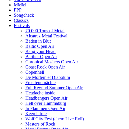
MMM
PPP
Songcheck
Classics
Festivals
70.000 Tons of Metal
Alcatraz Metal Festival
Baden in Blut
Baltic Open Air
Bang your Head
Barther Open Air
Chronical Moshers Open Air
Coast Rock Open Air
Copenhell
De Mortem et Diabolum
Frostfeuernächte
Full Rewind Summer Open Air
Headache inside
Headbangers Open Air
Hell over Hammaburg
In Flammen Open Air
Keep it true
Wolf City Fest (ehem.Live Evil)
Masters of Rock