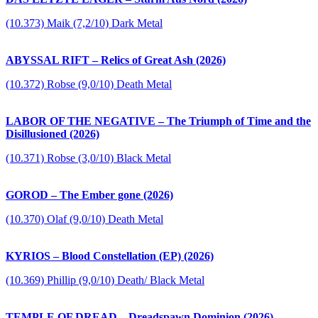
(10.373) Maik (7,2/10) Dark Metal
ABYSSAL RIFT – Relics of Great Ash (2026)
(10.372) Robse (9,0/10) Death Metal
LABOR OF THE NEGATIVE – The Triumph of Time and the
Disillusioned (2026)
(10.371) Robse (3,0/10) Black Metal
GOROD – The Ember gone (2026)
(10.370) Olaf (9,0/10) Death Metal
KYRIOS – Blood Constellation (EP) (2026)
(10.369) Phillip (9,0/10) Death/ Black Metal
TEMPLE OF DREAD – Dreadspawn Dominion (2026)