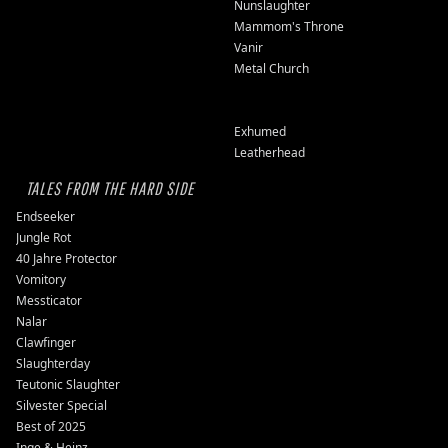
Nunslaughter
Mammom's Throne
Vanir
Metal Church
Exhumed
Leatherhead
TALES FROM THE HARD SIDE
Endseeker
Jungle Rot
40 Jahre Protector
Vomitory
Messticator
Nalar
Clawfinger
Slaughterday
Teutonic Slaughter
Silvester Special
Best of 2025
Inge & Heinz