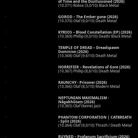
of Time and the Disillusioned (2026)
(10.371) Robse (3,0/10) Black Metal
GOROD – The Ember gone (2026)
(10.370) Olaf (9,0/10) Death Metal
KYRIOS – Blood Constellation (EP) (2026)
(10.369) Phillip (9,0/10) Death/ Black Metal
TEMPLE OF DREAD – Dreadspawn
Dominion (2026)
(10.368) Olaf (9,6/10) Death Metal
HORRIFIER – Revelations of Gore (2026)
(10.367) Phillip (8,6/10) Death Metal
RAUNCHY - Prisoner (2026)
(10.366) Olaf (8,5/10) Modern Metal
NEPTUNIAN MAXIMALISM -
Nāgabhūtaṃ (2026)
(10.365) Olaf (keine) Jazz
PHANTOM CORPORATION | CATBREATH
- Split (2026)
(10.364) Olaf (9,0/10) Thrash / Death Metal
RUYNED – Profanum Sacrificium (2026)