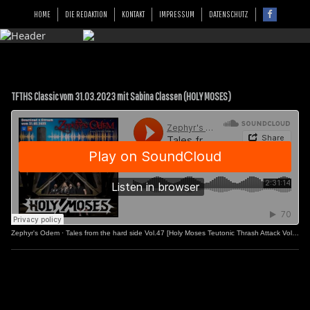
HOME
DIE REDAKTION
KONTAKT
IMPRESSUM
DATENSCHUTZ
TFTHS Classic vom 31.03.2023 mit Sabina Classen (HOLY MOSES)
Zephyr's Odem
·
Tales from the hard side Vol.47 [Holy Moses Teutonic Thrash Attack Vol.2]