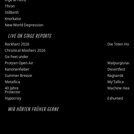
Thron
Stillbirth
Knorkator
New World Depression
LIVE ON STAGE REPORTS
Rockharz 2026
Die Toten Hose
Chronical Moshers 2026
Six Feet under
Protzen Open Air
Walpurgisnacht
Kanonenfieber
Desertfest
Summer Breeze
Ragnarök
Metallica
My'Tallica
40 Jahre
Machine Head
Protector
Hypocrisy
Exhumed
WIR HÖRTEN FRÜHER GERNE