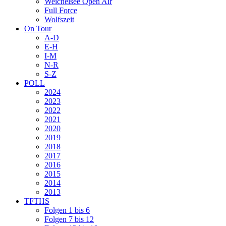
Weichelsee Open Air
Full Force
Wolfszeit
On Tour
A-D
E-H
I-M
N-R
S-Z
POLL
2024
2023
2022
2021
2020
2019
2018
2017
2016
2015
2014
2013
TFTHS
Folgen 1 bis 6
Folgen 7 bis 12