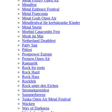
Metal Frenzy Open Air
Metalfest
Metal Embrace Festival
Metal Franconia
Metal Gods Open Air
Metalfestival für krebskranke Kinder
Metal Storm
Morbid Catacombs Fest
Mosh im Mai
Netherland Deathfest
Party San
Pitfest
Progpower Europe
Protzen Open Air
Ragnarök
Rock for roots
Rock Hard
Rock Harz
Rockfels
Rock unter den Eichen
Stromgitarrenfest
Summerbreeze
Tuska Open Air Metal Festival
Wacken
Way of Darkness