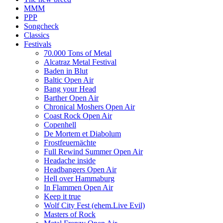
MMM
PPP
Songcheck
Classics
Festivals
70.000 Tons of Metal
Alcatraz Metal Festival
Baden in Blut
Baltic Open Air
Bang your Head
Barther Open Air
Chronical Moshers Open Air
Coast Rock Open Air
Copenhell
De Mortem et Diabolum
Frostfeuernächte
Full Rewind Summer Open Air
Headache inside
Headbangers Open Air
Hell over Hammaburg
In Flammen Open Air
Keep it true
Wolf City Fest (ehem.Live Evil)
Masters of Rock