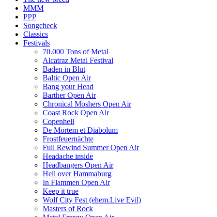
MMM
PPP
Songcheck
Classics
Festivals
70.000 Tons of Metal
Alcatraz Metal Festival
Baden in Blut
Baltic Open Air
Bang your Head
Barther Open Air
Chronical Moshers Open Air
Coast Rock Open Air
Copenhell
De Mortem et Diabolum
Frostfeuernächte
Full Rewind Summer Open Air
Headache inside
Headbangers Open Air
Hell over Hammaburg
In Flammen Open Air
Keep it true
Wolf City Fest (ehem.Live Evil)
Masters of Rock