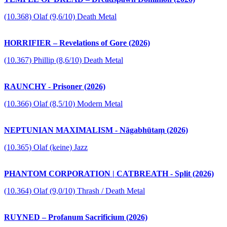
(10.368) Olaf (9,6/10) Death Metal
HORRIFIER – Revelations of Gore (2026)
(10.367) Phillip (8,6/10) Death Metal
RAUNCHY - Prisoner (2026)
(10.366) Olaf (8,5/10) Modern Metal
NEPTUNIAN MAXIMALISM - Nāgabhūtaṃ (2026)
(10.365) Olaf (keine) Jazz
PHANTOM CORPORATION | CATBREATH - Split (2026)
(10.364) Olaf (9,0/10) Thrash / Death Metal
RUYNED – Profanum Sacrificium (2026)