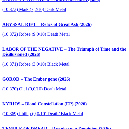
(10.373) Maik (7,2/10) Dark Metal
ABYSSAL RIFT – Relics of Great Ash (2026)
(10.372) Robse (9,0/10) Death Metal
LABOR OF THE NEGATIVE – The Triumph of Time and the
Disillusioned (2026)
(10.371) Robse (3,0/10) Black Metal
GOROD – The Ember gone (2026)
(10.370) Olaf (9,0/10) Death Metal
KYRIOS – Blood Constellation (EP) (2026)
(10.369) Phillip (9,0/10) Death/ Black Metal
TEMPLE OF DREAD – Dreadspawn Dominion (2026)