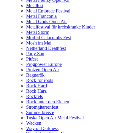
Metal Frenzy Open Air
Metalfest
Metal Embrace Festival
Metal Franconia
Metal Gods Open Air
Metalfestival für krebskranke Kinder
Metal Storm
Morbid Catacombs Fest
Mosh im Mai
Netherland Deathfest
Party San
Pitfest
Progpower Europe
Protzen Open Air
Ragnarök
Rock for roots
Rock Hard
Rock Harz
Rockfels
Rock unter den Eichen
Stromgitarrenfest
Summerbreeze
Tuska Open Air Metal Festival
Wacken
Way of Darkness