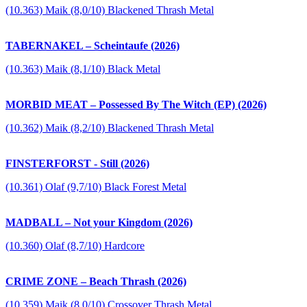
(10.363) Maik (8,0/10) Blackened Thrash Metal
TABERNAKEL – Scheintaufe (2026)
(10.363) Maik (8,1/10) Black Metal
MORBID MEAT – Possessed By The Witch (EP) (2026)
(10.362) Maik (8,2/10) Blackened Thrash Metal
FINSTERFORST - Still (2026)
(10.361) Olaf (9,7/10) Black Forest Metal
MADBALL – Not your Kingdom (2026)
(10.360) Olaf (8,7/10) Hardcore
CRIME ZONE – Beach Thrash (2026)
(10.359) Maik (8,0/10) Crossover Thrash Metal