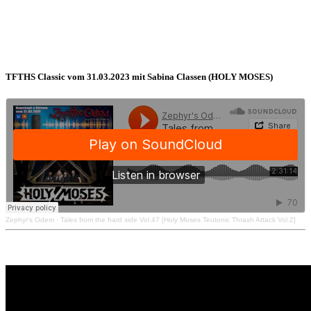
TFTHS Classic vom 31.03.2023 mit Sabina Classen (HOLY MOSES)
Zephyr's Odem
·
Tales from the hard side Vol.47 [Holy Moses Teutonic Thrash Attack Vol.2]