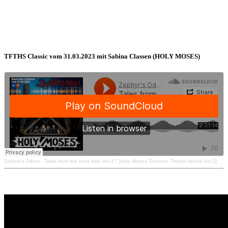
TFTHS Classic vom 31.03.2023 mit Sabina Classen (HOLY MOSES)
Zephyr's Odem
·
Tales from the hard side Vol.47 [Holy Moses Teutonic Thrash Attack Vol.2]