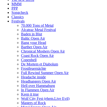
MMM
PPP
Songcheck
Classics
Festivals
70.000 Tons of Metal
Alcatraz Metal Festival
Baden in Blut
Baltic Open Air
Bang your Head
Barther Open Air
Chronical Moshers Open Air
Coast Rock Open Air
Copenhell
De Mortem et Diabolum
Frostfeuernächte
Full Rewind Summer Open Air
Headache inside
Headbangers Open Air
Hell over Hammaburg
In Flammen Open Air
Keep it true
Wolf City Fest (ehem.Live Evil)
Masters of Rock