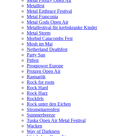
Metal Frenzy Open Air
Metalfest
Metal Embrace Festival
Metal Franconia
Metal Gods Open Air
Metalfestival für krebskranke Kinder
Metal Storm
Morbid Catacombs Fest
Mosh im Mai
Netherland Deathfest
Party San
Pitfest
Progpower Europe
Protzen Open Air
Ragnarök
Rock for roots
Rock Hard
Rock Harz
Rockfels
Rock unter den Eichen
Stromgitarrenfest
Summerbreeze
Tuska Open Air Metal Festival
Wacken
Way of Darkness