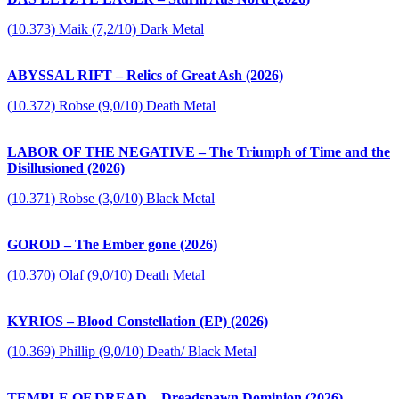
(10.373) Maik (7,2/10) Dark Metal
ABYSSAL RIFT – Relics of Great Ash (2026)
(10.372) Robse (9,0/10) Death Metal
LABOR OF THE NEGATIVE – The Triumph of Time and the
Disillusioned (2026)
(10.371) Robse (3,0/10) Black Metal
GOROD – The Ember gone (2026)
(10.370) Olaf (9,0/10) Death Metal
KYRIOS – Blood Constellation (EP) (2026)
(10.369) Phillip (9,0/10) Death/ Black Metal
TEMPLE OF DREAD – Dreadspawn Dominion (2026)