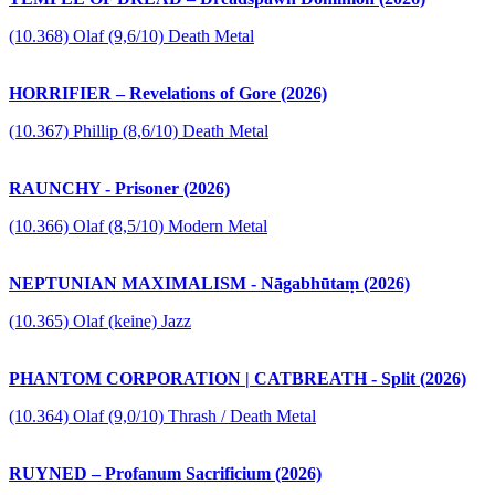
(10.368) Olaf (9,6/10) Death Metal
HORRIFIER – Revelations of Gore (2026)
(10.367) Phillip (8,6/10) Death Metal
RAUNCHY - Prisoner (2026)
(10.366) Olaf (8,5/10) Modern Metal
NEPTUNIAN MAXIMALISM - Nāgabhūtaṃ (2026)
(10.365) Olaf (keine) Jazz
PHANTOM CORPORATION | CATBREATH - Split (2026)
(10.364) Olaf (9,0/10) Thrash / Death Metal
RUYNED – Profanum Sacrificium (2026)