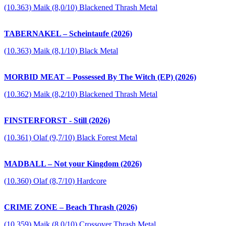
(10.363) Maik (8,0/10) Blackened Thrash Metal
TABERNAKEL – Scheintaufe (2026)
(10.363) Maik (8,1/10) Black Metal
MORBID MEAT – Possessed By The Witch (EP) (2026)
(10.362) Maik (8,2/10) Blackened Thrash Metal
FINSTERFORST - Still (2026)
(10.361) Olaf (9,7/10) Black Forest Metal
MADBALL – Not your Kingdom (2026)
(10.360) Olaf (8,7/10) Hardcore
CRIME ZONE – Beach Thrash (2026)
(10.359) Maik (8,0/10) Crossover Thrash Metal