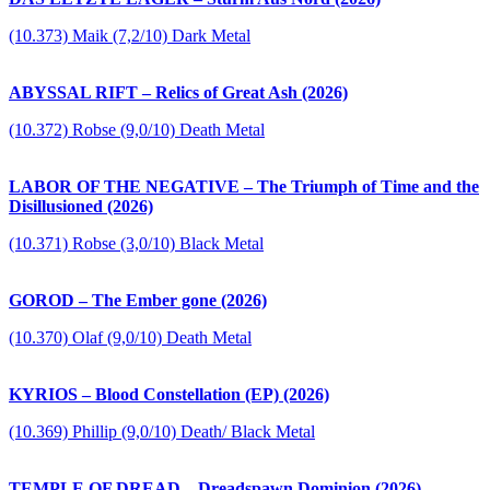
(10.373) Maik (7,2/10) Dark Metal
ABYSSAL RIFT – Relics of Great Ash (2026)
(10.372) Robse (9,0/10) Death Metal
LABOR OF THE NEGATIVE – The Triumph of Time and the
Disillusioned (2026)
(10.371) Robse (3,0/10) Black Metal
GOROD – The Ember gone (2026)
(10.370) Olaf (9,0/10) Death Metal
KYRIOS – Blood Constellation (EP) (2026)
(10.369) Phillip (9,0/10) Death/ Black Metal
TEMPLE OF DREAD – Dreadspawn Dominion (2026)