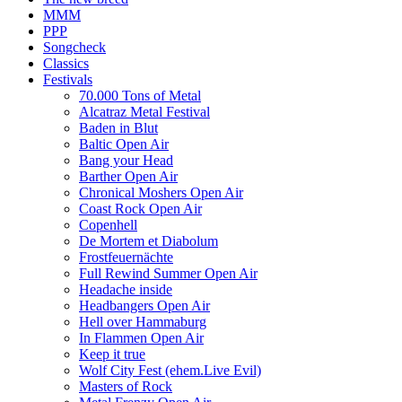
MMM
PPP
Songcheck
Classics
Festivals
70.000 Tons of Metal
Alcatraz Metal Festival
Baden in Blut
Baltic Open Air
Bang your Head
Barther Open Air
Chronical Moshers Open Air
Coast Rock Open Air
Copenhell
De Mortem et Diabolum
Frostfeuernächte
Full Rewind Summer Open Air
Headache inside
Headbangers Open Air
Hell over Hammaburg
In Flammen Open Air
Keep it true
Wolf City Fest (ehem.Live Evil)
Masters of Rock