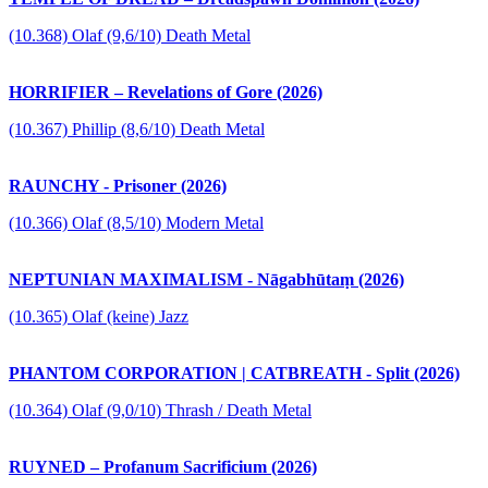
(10.368) Olaf (9,6/10) Death Metal
HORRIFIER – Revelations of Gore (2026)
(10.367) Phillip (8,6/10) Death Metal
RAUNCHY - Prisoner (2026)
(10.366) Olaf (8,5/10) Modern Metal
NEPTUNIAN MAXIMALISM - Nāgabhūtaṃ (2026)
(10.365) Olaf (keine) Jazz
PHANTOM CORPORATION | CATBREATH - Split (2026)
(10.364) Olaf (9,0/10) Thrash / Death Metal
RUYNED – Profanum Sacrificium (2026)