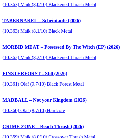
(10.363) Maik (8,0/10) Blackened Thrash Metal
TABERNAKEL – Scheintaufe (2026)
(10.363) Maik (8,1/10) Black Metal
MORBID MEAT – Possessed By The Witch (EP) (2026)
(10.362) Maik (8,2/10) Blackened Thrash Metal
FINSTERFORST - Still (2026)
(10.361) Olaf (9,7/10) Black Forest Metal
MADBALL – Not your Kingdom (2026)
(10.360) Olaf (8,7/10) Hardcore
CRIME ZONE – Beach Thrash (2026)
(10.359) Maik (8,0/10) Crossover Thrash Metal