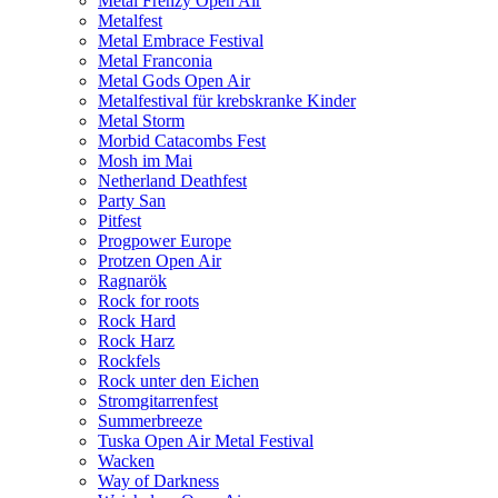
Metal Frenzy Open Air
Metalfest
Metal Embrace Festival
Metal Franconia
Metal Gods Open Air
Metalfestival für krebskranke Kinder
Metal Storm
Morbid Catacombs Fest
Mosh im Mai
Netherland Deathfest
Party San
Pitfest
Progpower Europe
Protzen Open Air
Ragnarök
Rock for roots
Rock Hard
Rock Harz
Rockfels
Rock unter den Eichen
Stromgitarrenfest
Summerbreeze
Tuska Open Air Metal Festival
Wacken
Way of Darkness