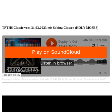
TFTHS Classic vom 31.03.2023 mit Sabina Classen (HOLY MOSES)
Zephyr's Odem
·
Tales from the hard side Vol.47 [Holy Moses Teutonic Thrash Attack Vol.2]