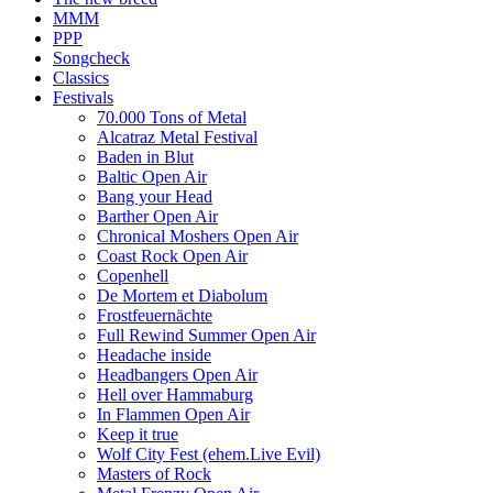
MMM
PPP
Songcheck
Classics
Festivals
70.000 Tons of Metal
Alcatraz Metal Festival
Baden in Blut
Baltic Open Air
Bang your Head
Barther Open Air
Chronical Moshers Open Air
Coast Rock Open Air
Copenhell
De Mortem et Diabolum
Frostfeuernächte
Full Rewind Summer Open Air
Headache inside
Headbangers Open Air
Hell over Hammaburg
In Flammen Open Air
Keep it true
Wolf City Fest (ehem.Live Evil)
Masters of Rock