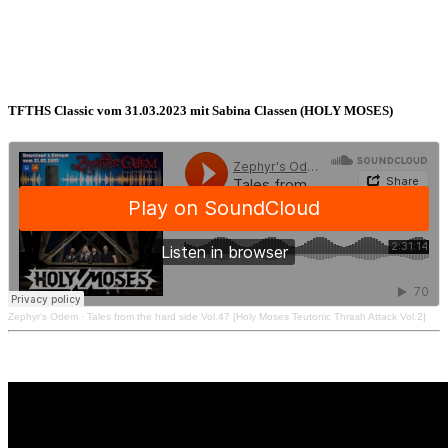
TFTHS Classic vom 31.03.2023 mit Sabina Classen (HOLY MOSES)
Zephyr's Odem
·
Tales from the hard side Vol.47 [Holy Moses Teutonic Thrash Attack Vol.2]