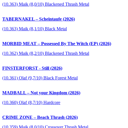
(10.363) Maik (8,0/10) Blackened Thrash Metal
TABERNAKEL – Scheintaufe (2026)
(10.363) Maik (8,1/10) Black Metal
MORBID MEAT – Possessed By The Witch (EP) (2026)
(10.362) Maik (8,2/10) Blackened Thrash Metal
FINSTERFORST - Still (2026)
(10.361) Olaf (9,7/10) Black Forest Metal
MADBALL – Not your Kingdom (2026)
(10.360) Olaf (8,7/10) Hardcore
CRIME ZONE – Beach Thrash (2026)
(10.359) Maik (8,0/10) Crossover Thrash Metal