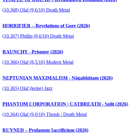
(10.368) Olaf (9,6/10) Death Metal
HORRIFIER – Revelations of Gore (2026)
(10.367) Phillip (8,6/10) Death Metal
RAUNCHY - Prisoner (2026)
(10.366) Olaf (8,5/10) Modern Metal
NEPTUNIAN MAXIMALISM - Nāgabhūtaṃ (2026)
(10.365) Olaf (keine) Jazz
PHANTOM CORPORATION | CATBREATH - Split (2026)
(10.364) Olaf (9,0/10) Thrash / Death Metal
RUYNED – Profanum Sacrificium (2026)