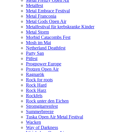
Metal Frenzy Open Air
Metalfest
Metal Embrace Festival
Metal Franconia
Metal Gods Open Air
Metalfestival für krebskranke Kinder
Metal Storm
Morbid Catacombs Fest
Mosh im Mai
Netherland Deathfest
Party San
Pitfest
Progpower Europe
Protzen Open Air
Ragnarök
Rock for roots
Rock Hard
Rock Harz
Rockfels
Rock unter den Eichen
Stromgitarrenfest
Summerbreeze
Tuska Open Air Metal Festival
Wacken
Way of Darkness