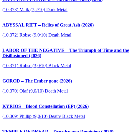
(10.373) Maik (7,2/10) Dark Metal
ABYSSAL RIFT – Relics of Great Ash (2026)
(10.372) Robse (9,0/10) Death Metal
LABOR OF THE NEGATIVE – The Triumph of Time and the
Disillusioned (2026)
(10.371) Robse (3,0/10) Black Metal
GOROD – The Ember gone (2026)
(10.370) Olaf (9,0/10) Death Metal
KYRIOS – Blood Constellation (EP) (2026)
(10.369) Phillip (9,0/10) Death/ Black Metal
TEMPLE OF DREAD – Dreadspawn Dominion (2026)