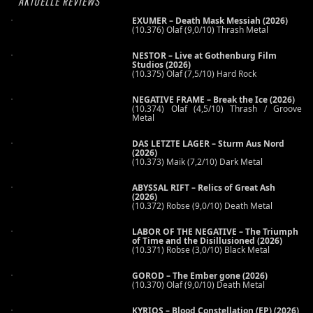
AKTUELLE REVIEWS
EXUMER – Death Mask Messiah (2026)
(10.376) Olaf (9,0/10) Thrash Metal
NESTOR – Live at Gothenburg Film
Studios (2026)
(10.375) Olaf (7,5/10) Hard Rock
NEGATIVE FRAME – Break the Ice (2026)
(10.374) Olaf (4,5/10) Thrash / Groove
Metal
DAS LETZTE LAGER – Sturm Aus Nord
(2026)
(10.373) Maik (7,2/10) Dark Metal
ABYSSAL RIFT – Relics of Great Ash
(2026)
(10.372) Robse (9,0/10) Death Metal
LABOR OF THE NEGATIVE – The Triumph
of Time and the Disillusioned (2026)
(10.371) Robse (3,0/10) Black Metal
GOROD – The Ember gone (2026)
(10.370) Olaf (9,0/10) Death Metal
KYRIOS – Blood Constellation (EP) (2026)