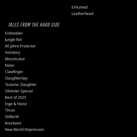
Exhumed
Leatherhead
TALES FROM THE HARD SIDE
Endseeker
Jungle Rot
40 Jahre Protector
Vomitory
Messticator
Nalar
Clawfinger
Slaughterday
Teutonic Slaughter
Silvester Special
Best of 2025
Inge & Heinz
Thron
Stillbirth
Knorkator
New World Depression