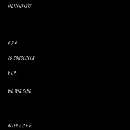
MOTTENKISTE
P P P
ZO SONGCHECK
V.I.P.
WO WIR SIND
ALTER Z.O.F.F.