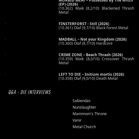
MORBID MEAT – Possessed By The Witch
(EP) (2026)
(10.362) Maik (8,2/10) Blackened Thrash
Metal
FINSTERFORST - Still (2026)
(10.361) Olaf (9,7/10) Black Forest Metal
MADBALL – Not your Kingdom (2026)
(10.360) Olaf (8,7/10) Hardcore
CRIME ZONE – Beach Thrash (2026)
(10.359) Maik (8,0/10) Crossover Thrash
Metal
LEFT TO DIE – Initium mortis (2026)
(10.358) Olaf (9,0/10) Death Metal
Q&A - DIE INTERVIEWS
Sabiendas
Nunslaughter
Mammom's Throne
Vanir
Metal Church