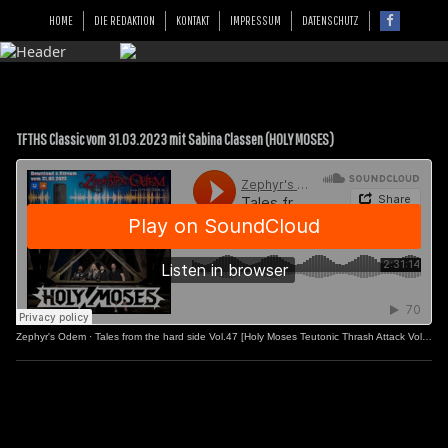
HOME
DIE REDAKTION
KONTAKT
IMPRESSUM
DATENSCHUTZ
TFTHS Classic vom 31.03.2023 mit Sabina Classen (HOLY MOSES)
Zephyr's Odem
·
Tales from the hard side Vol.47 [Holy Moses Teutonic Thrash Attack Vol.2]