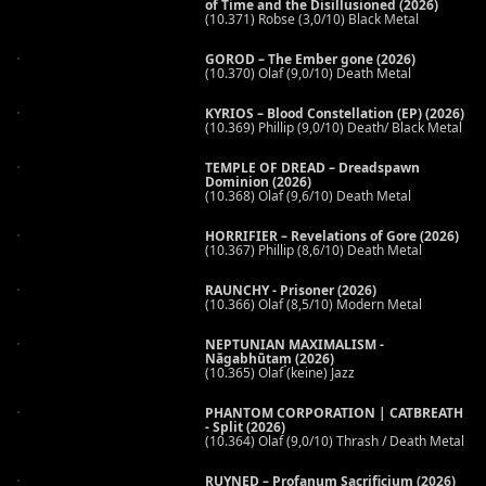
of Time and the Disillusioned (2026)
(10.371) Robse (3,0/10) Black Metal
GOROD – The Ember gone (2026)
(10.370) Olaf (9,0/10) Death Metal
KYRIOS – Blood Constellation (EP) (2026)
(10.369) Phillip (9,0/10) Death/ Black Metal
TEMPLE OF DREAD – Dreadspawn
Dominion (2026)
(10.368) Olaf (9,6/10) Death Metal
HORRIFIER – Revelations of Gore (2026)
(10.367) Phillip (8,6/10) Death Metal
RAUNCHY - Prisoner (2026)
(10.366) Olaf (8,5/10) Modern Metal
NEPTUNIAN MAXIMALISM -
Nāgabhūtaṃ (2026)
(10.365) Olaf (keine) Jazz
PHANTOM CORPORATION | CATBREATH
- Split (2026)
(10.364) Olaf (9,0/10) Thrash / Death Metal
RUYNED – Profanum Sacrificium (2026)