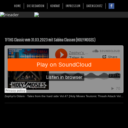
HOME
DIE REDAKTION
KONTAKT
IMPRESSUM
DATENSCHUTZ
TFTHS Classic vom 31.03.2023 mit Sabina Classen (HOLY MOSES)
Zephyr's Odem
·
Tales from the hard side Vol.47 [Holy Moses Teutonic Thrash Attack Vol.2]