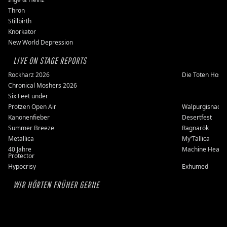
Thron
Stillbirth
Knorkator
New World Depression
LIVE ON STAGE REPORTS
Rockharz 2026
Die Toten Hose
Chronical Moshers 2026
Six Feet under
Protzen Open Air
Walpurgisnacht
Kanonenfieber
Desertfest
Summer Breeze
Ragnarök
Metallica
My'Tallica
40 Jahre
Machine Head
Protector
Hypocrisy
Exhumed
WIR HÖRTEN FRÜHER GERNE