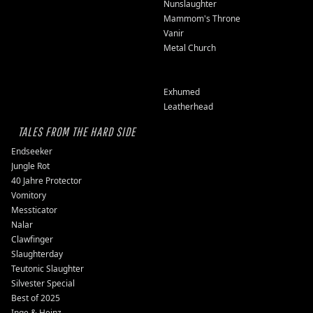
Nunslaughter
Mammom's Throne
Vanir
Metal Church
Exhumed
Leatherhead
TALES FROM THE HARD SIDE
Endseeker
Jungle Rot
40 Jahre Protector
Vomitory
Messticator
Nalar
Clawfinger
Slaughterday
Teutonic Slaughter
Silvester Special
Best of 2025
Inge & Heinz