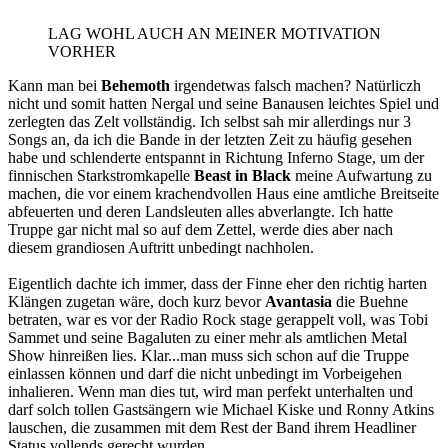
LAG WOHL AUCH AN MEINER MOTIVATION
VORHER
Kann man bei
Behemoth
irgendetwas falsch machen? Natürliczh
nicht und somit hatten Nergal und seine Banausen leichtes Spiel und
zerlegten das Zelt vollständig. Ich selbst sah mir allerdings nur 3
Songs an, da ich die Bande in der letzten Zeit zu häufig gesehen
habe und schlenderte entspannt in Richtung Inferno Stage, um der
finnischen Starkstromkapelle
Beast in Black
meine Aufwartung zu
machen, die vor einem krachendvollen Haus eine amtliche Breitseite
abfeuerten und deren Landsleuten alles abverlangte. Ich hatte
Truppe gar nicht mal so auf dem Zettel, werde dies aber nach
diesem grandiosen Auftritt unbedingt nachholen.
Eigentlich dachte ich immer, dass der Finne eher den richtig harten
Klängen zugetan wäre, doch kurz bevor
Avantasia
die Buehne
betraten, war es vor der Radio Rock stage gerappelt voll, was Tobi
Sammet und seine Bagaluten zu einer mehr als amtlichen Metal
Show hinreißen lies. Klar...man muss sich schon auf die Truppe
einlassen können und darf die nicht unbedingt im Vorbeigehen
inhalieren. Wenn man dies tut, wird man perfekt unterhalten und
darf solch tollen Gastsängern wie Michael Kiske und Ronny Atkins
lauschen, die zusammen mit dem Rest der Band ihrem Headliner
Status vollends gerecht wurden.