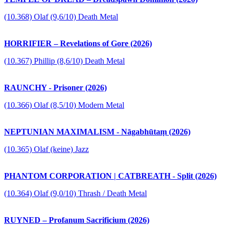
(10.368) Olaf (9,6/10) Death Metal
HORRIFIER – Revelations of Gore (2026)
(10.367) Phillip (8,6/10) Death Metal
RAUNCHY - Prisoner (2026)
(10.366) Olaf (8,5/10) Modern Metal
NEPTUNIAN MAXIMALISM - Nāgabhūtaṃ (2026)
(10.365) Olaf (keine) Jazz
PHANTOM CORPORATION | CATBREATH - Split (2026)
(10.364) Olaf (9,0/10) Thrash / Death Metal
RUYNED – Profanum Sacrificium (2026)