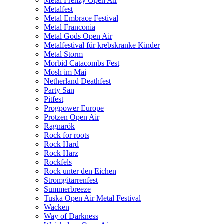
Metal Frenzy Open Air
Metalfest
Metal Embrace Festival
Metal Franconia
Metal Gods Open Air
Metalfestival für krebskranke Kinder
Metal Storm
Morbid Catacombs Fest
Mosh im Mai
Netherland Deathfest
Party San
Pitfest
Progpower Europe
Protzen Open Air
Ragnarök
Rock for roots
Rock Hard
Rock Harz
Rockfels
Rock unter den Eichen
Stromgitarrenfest
Summerbreeze
Tuska Open Air Metal Festival
Wacken
Way of Darkness