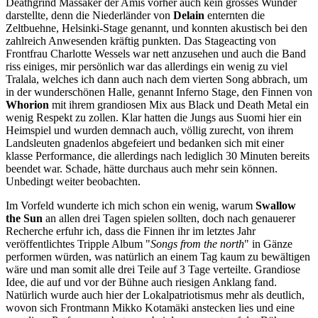
Deathgrind Massaker der Amis vorher auch kein grosses Wunder
darstellte, denn die Niederländer von
Delain
enternten die
Zeltbuehne, Helsinki-Stage genannt, und konnten akustisch bei den
zahlreich Anwesenden kräftig punkten. Das Stageacting von
Frontfrau Charlotte Wessels war nett anzusehen und auch die Band
riss einiges, mir persönlich war das allerdings ein wenig zu viel
Tralala, welches ich dann auch nach dem vierten Song abbrach, um
in der wunderschönen Halle, genannt Inferno Stage, den Finnen von
Whorion
mit ihrem grandiosen Mix aus Black und Death Metal ein
wenig Respekt zu zollen. Klar hatten die Jungs aus Suomi hier ein
Heimspiel und wurden demnach auch, völlig zurecht, von ihrem
Landsleuten gnadenlos abgefeiert und bedanken sich mit einer
klasse Performance, die allerdings nach lediglich 30 Minuten bereits
beendet war. Schade, hätte durchaus auch mehr sein können.
Unbedingt weiter beobachten.
Im Vorfeld wunderte ich mich schon ein wenig, warum
Swallow
the Sun
an allen drei Tagen spielen sollten, doch nach genauerer
Recherche erfuhr ich, dass die Finnen ihr im letztes Jahr
veröffentlichtes Tripple Album "
Songs from the north
" in Gänze
performen würden, was natürlich an einem Tag kaum zu bewältigen
wäre und man somit alle drei Teile auf 3 Tage verteilte. Grandiose
Idee, die auf und vor der Bühne auch riesigen Anklang fand.
Natürlich wurde auch hier der Lokalpatriotismus mehr als deutlich,
wovon sich Frontmann Mikko Kotamäki anstecken lies und eine