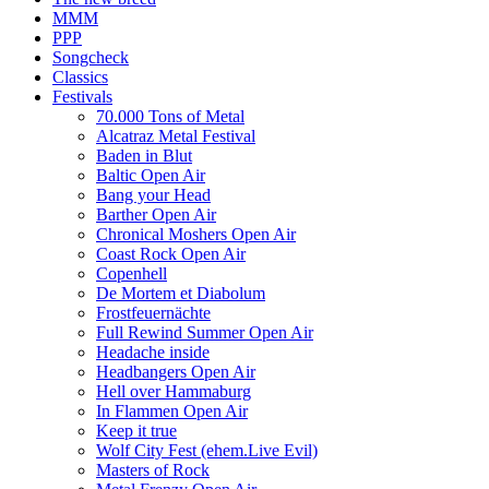
MMM
PPP
Songcheck
Classics
Festivals
70.000 Tons of Metal
Alcatraz Metal Festival
Baden in Blut
Baltic Open Air
Bang your Head
Barther Open Air
Chronical Moshers Open Air
Coast Rock Open Air
Copenhell
De Mortem et Diabolum
Frostfeuernächte
Full Rewind Summer Open Air
Headache inside
Headbangers Open Air
Hell over Hammaburg
In Flammen Open Air
Keep it true
Wolf City Fest (ehem.Live Evil)
Masters of Rock