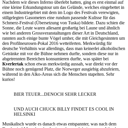
Nachdem wir dieses Inferno überlebt hatten, ging es erst einmal auf
eine kleine Erkundungstour um das Gelände, welches eingebettet in
einem Industriegebiet mit dem im Logo des Festivals verewigten,
stillgelegten Gasometers eine rundum passende Kulisse für das
Schmerz-Festival (Übersetzung von Tuska) bildete. Dazu schien die
Sonne, die Leute waren allesamt großartig bei Laune und ähnlich
wie bei anderen Grossveranstaltungen dieser Art in Deutschland,
rannten auch einige bunte Vögel umher, die mit Gleichgesinnten um
den Profilneurosen-Pokal 2016 wetteiferten. Merkwürdig für
deutsche Verhältnis war allerdings, dass man keinerlei alkoholischen
Getränke mit vor die Bühne nehmen durfte, sondern diese nur in
abgetrennten Bereichen konsumieren durfte, was später bei
Kverlertak
schon etwas merkwürdig aussah, war direkt vor der
Bühne noch genügend Platz, die Norweger ausgiebig abzufeiern,
während in den Alko-Areas sich die Menschen stapelten. Sehr
kurios!
BIER TEUER...DENOCH SEHR LECKER
UND AUCH CHUCK BILLY FINDET ES COOL IN
HELSINKI
Musikalisch wurde es danach etwas entspannter, was nach dem