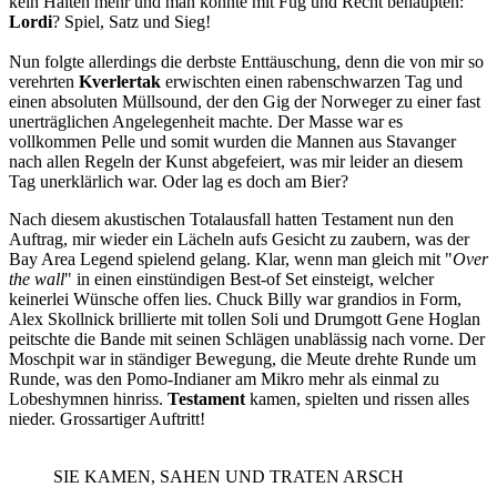
kein Halten mehr und man konnte mit Fug und Recht behaupten:
Lordi
? Spiel, Satz und Sieg!
Nun folgte allerdings die derbste Enttäuschung, denn die von mir so
verehrten
Kverlertak
erwischten einen rabenschwarzen Tag und
einen absoluten Müllsound, der den Gig der Norweger zu einer fast
unerträglichen Angelegenheit machte. Der Masse war es
vollkommen Pelle und somit wurden die Mannen aus Stavanger
nach allen Regeln der Kunst abgefeiert, was mir leider an diesem
Tag unerklärlich war. Oder lag es doch am Bier?
Nach diesem akustischen Totalausfall hatten Testament nun den
Auftrag, mir wieder ein Lächeln aufs Gesicht zu zaubern, was der
Bay Area Legend spielend gelang. Klar, wenn man gleich mit "
Over
the wall
" in einen einstündigen Best-of Set einsteigt, welcher
keinerlei Wünsche offen lies. Chuck Billy war grandios in Form,
Alex Skollnick brillierte mit tollen Soli und Drumgott Gene Hoglan
peitschte die Bande mit seinen Schlägen unablässig nach vorne. Der
Moschpit war in ständiger Bewegung, die Meute drehte Runde um
Runde, was den Pomo-Indianer am Mikro mehr als einmal zu
Lobeshymnen hinriss.
Testament
kamen, spielten und rissen alles
nieder. Grossartiger Auftritt!
SIE KAMEN, SAHEN UND TRATEN ARSCH