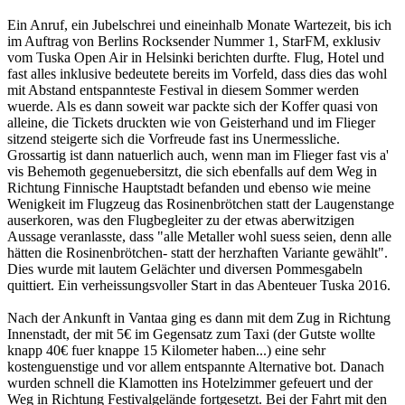
Ein Anruf, ein Jubelschrei und eineinhalb Monate Wartezeit, bis ich
im Auftrag von Berlins Rocksender Nummer 1, StarFM, exklusiv
vom Tuska Open Air in Helsinki berichten durfte. Flug, Hotel und
fast alles inklusive bedeutete bereits im Vorfeld, dass dies das wohl
mit Abstand entspannteste Festival in diesem Sommer werden
wuerde. Als es dann soweit war packte sich der Koffer quasi von
alleine, die Tickets druckten wie von Geisterhand und im Flieger
sitzend steigerte sich die Vorfreude fast ins Unermessliche.
Grossartig ist dann natuerlich auch, wenn man im Flieger fast vis a'
vis Behemoth gegenuebersitzt, die sich ebenfalls auf dem Weg in
Richtung Finnische Hauptstadt befanden und ebenso wie meine
Wenigkeit im Flugzeug das Rosinenbrötchen statt der Laugenstange
auserkoren, was den Flugbegleiter zu der etwas aberwitzigen
Aussage veranlasste, dass "alle Metaller wohl suess seien, denn alle
hätten die Rosinenbrötchen- statt der herzhaften Variante gewählt".
Dies wurde mit lautem Gelächter und diversen Pommesgabeln
quittiert. Ein verheissungsvoller Start in das Abenteuer Tuska 2016.
Nach der Ankunft in Vantaa ging es dann mit dem Zug in Richtung
Innenstadt, der mit 5€ im Gegensatz zum Taxi (der Gutste wollte
knapp 40€ fuer knappe 15 Kilometer haben...) eine sehr
kostenguenstige und vor allem entspannte Alternative bot. Danach
wurden schnell die Klamotten ins Hotelzimmer gefeuert und der
Weg in Richtung Festivalgelände fortgesetzt. Bei der Fahrt mit den