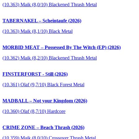
(10.363) Maik (8,0/10) Blackened Thrash Metal
TABERNAKEL – Scheintaufe (2026)
(10.363) Maik (8,1/10) Black Metal
MORBID MEAT – Possessed By The Witch (EP) (2026)
(10.362) Maik (8,2/10) Blackened Thrash Metal
FINSTERFORST - Still (2026)
(10.361) Olaf (9,7/10) Black Forest Metal
MADBALL – Not your Kingdom (2026)
(10.360) Olaf (8,7/10) Hardcore
CRIME ZONE – Beach Thrash (2026)
(10.359) Maik (8,0/10) Crossover Thrash Metal