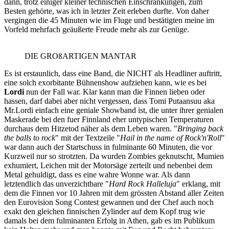
dann, trotz einiger kleiner technischen Einschränkungen, zum
Besten gehörte, was ich in letzter Zeit erleben durfte. Von daher
vergingen die 45 Minuten wie im Fluge und bestätigten meine im
Vorfeld mehrfach geäußerte Freude mehr als zur Genüge.
DIE GROßARTIGEN MANTAR
Es ist erstaunlich, dass eine Band, die NICHT als Headliner auftritt,
eine solch exorbitante Bühnenshow aufziehen kann, wie es bei
Lordi
nun der Fall war. Klar kann man die Finnen lieben oder
hassen, darf dabei aber nicht vergessen, dass Tomi Putaansuu aka
Mr.Lordi einfach eine geniale Showband ist, die unter ihrer genialen
Maskerade bei den fuer Finnland eher untypischen Temperaturen
durchaus dem Hitzetod näher als dem Leben waren. "
Bringing back
the balls to rock
" mit der Textzeile "
Hail in the name of Rock'n'Roll
"
war dann auch der Startschuss in fulminante 60 Minuten, die vor
Kurzweil nur so strotzten. Da wurden Zombies geknutscht, Mumien
exhumiert, Leichen mit der Motorsäge zerteilt und nebenbei dem
Metal gehuldigt, dass es eine wahre Wonne war. Als dann
letztendlich das unverzichtbare "
Hard Rock Halleluja
" erklang, mit
dem die Finnen vor 10 Jahren mit dem grössten Abstand aller Zeiten
den Eurovision Song Contest gewannen und der Chef auch noch
exakt den gleichen finnischen Zylinder auf dem Kopf trug wie
damals bei dem fulminanten Erfolg in Athen, gab es im Publikum