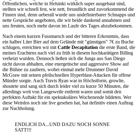
Öffentlichen, welche in Helsinki wirklich super ausgebaut sind,
stellten wir schnell fest, wie nett, freundlich und zuvorkommend die
Finnen sind, denn ueberall wurde uns undefinierbarer Schnapps und
nette Gespräche angeboten, die wir beide dankend annahmen und
uns freuten, noch mehr davon im Laufe des Tages abzubekommen.
Nach einem kurzen Fussmarsch und der bitteren Erkenntnis, dass
ein halber Liter Bier auf dem Gelände mit "günstigen" 7€ zu Buche
schlugen, erreichten wir mit
Cattle Decapitation
die erste Band, die
meines Erachtens nach viel zu früh in diesem hochkarätigen Billing
verheizt wurden. Dennoch ließen sich die Jungs aus San Diego
nicht davon abhalten, eine energetische und aggressive Show auf
die Bühne zu zaubern, wobei einmal mehr Drummer David
McGraw mit seinen pfeilschnellen Hyperblast-Attacken für offene
Münder sorgte. Auch Travis Ryan war in Höchstform, growlte,
shoutete und sang sich durch leider viel zu kurze 50 Minuten, die
allerdings weit von Langeweile entfernt waren und somit den
perfekten Auftakt für ein spektakuläres Wochenende bildeten. Wer
diese Weirdos noch nie live gesehen hat, hat definitiv einen Auftrag
zur Nachholung.
ENDLICH DA...UND DAZU NOCH SONNE
SATT!!!