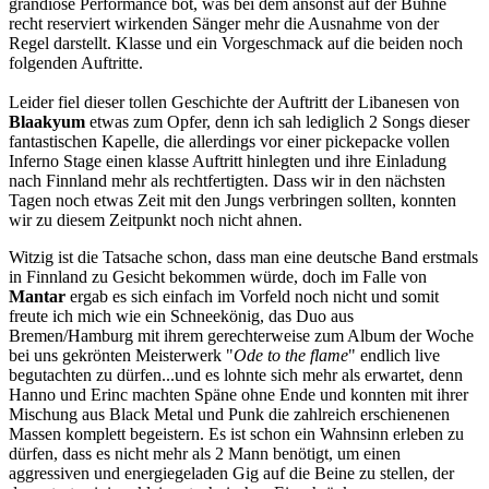
grandiose Performance bot, was bei dem ansonst auf der Bühne
recht reserviert wirkenden Sänger mehr die Ausnahme von der
Regel darstellt. Klasse und ein Vorgeschmack auf die beiden noch
folgenden Auftritte.
Leider fiel dieser tollen Geschichte der Auftritt der Libanesen von
Blaakyum
etwas zum Opfer, denn ich sah lediglich 2 Songs dieser
fantastischen Kapelle, die allerdings vor einer pickepacke vollen
Inferno Stage einen klasse Auftritt hinlegten und ihre Einladung
nach Finnland mehr als rechtfertigten. Dass wir in den nächsten
Tagen noch etwas Zeit mit den Jungs verbringen sollten, konnten
wir zu diesem Zeitpunkt noch nicht ahnen.
Witzig ist die Tatsache schon, dass man eine deutsche Band erstmals
in Finnland zu Gesicht bekommen würde, doch im Falle von
Mantar
ergab es sich einfach im Vorfeld noch nicht und somit
freute ich mich wie ein Schneekönig, das Duo aus
Bremen/Hamburg mit ihrem gerechterweise zum Album der Woche
bei uns gekrönten Meisterwerk "
Ode to the flame
" endlich live
begutachten zu dürfen...und es lohnte sich mehr als erwartet, denn
Hanno und Erinc machten Späne ohne Ende und konnten mit ihrer
Mischung aus Black Metal und Punk die zahlreich erschienenen
Massen komplett begeistern. Es ist schon ein Wahnsinn erleben zu
dürfen, dass es nicht mehr als 2 Mann benötigt, um einen
aggressiven und energiegeladen Gig auf die Beine zu stellen, der