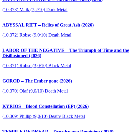
(10.373) Maik (7,2/10) Dark Metal
ABYSSAL RIFT – Relics of Great Ash (2026)
(10.372) Robse (9,0/10) Death Metal
LABOR OF THE NEGATIVE – The Triumph of Time and the
Disillusioned (2026)
(10.371) Robse (3,0/10) Black Metal
GOROD – The Ember gone (2026)
(10.370) Olaf (9,0/10) Death Metal
KYRIOS – Blood Constellation (EP) (2026)
(10.369) Phillip (9,0/10) Death/ Black Metal
TEMPLE OF DREAD – Dreadspawn Dominion (2026)