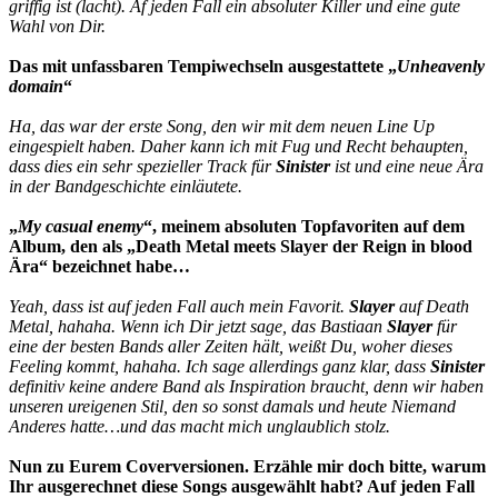
griffig ist (lacht). Af jeden Fall ein absoluter Killer und eine gute
Wahl von Dir.
Das mit unfassbaren Tempiwechseln ausgestattete „
Unheavenly
domain
“
Ha, das war der erste Song, den wir mit dem neuen Line Up
eingespielt haben. Daher kann ich mit Fug und Recht behaupten,
dass dies ein sehr spezieller Track für
Sinister
ist und eine neue Ära
in der Bandgeschichte einläutete.
„
My casual enemy
“, meinem absoluten Topfavoriten auf dem
Album, den als „Death Metal meets Slayer der Reign in blood
Ära“ bezeichnet habe…
Yeah, dass ist auf jeden Fall auch mein Favorit.
Slayer
auf Death
Metal, hahaha. Wenn ich Dir jetzt sage, das Bastiaan
Slayer
für
eine der besten Bands aller Zeiten hält, weißt Du, woher dieses
Feeling kommt, hahaha. Ich sage allerdings ganz klar, dass
Sinister
definitiv keine andere Band als Inspiration braucht, denn wir haben
unseren ureigenen Stil, den so sonst damals und heute Niemand
Anderes hatte…und das macht mich unglaublich stolz.
Nun zu Eurem Coverversionen. Erzähle mir doch bitte, warum
Ihr ausgerechnet diese Songs ausgewählt habt? Auf jeden Fall