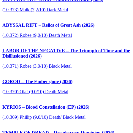
(10.373) Maik (7,2/10) Dark Metal
ABYSSAL RIFT – Relics of Great Ash (2026)
(10.372) Robse (9,0/10) Death Metal
LABOR OF THE NEGATIVE – The Triumph of Time and the
Disillusioned (2026)
(10.371) Robse (3,0/10) Black Metal
GOROD – The Ember gone (2026)
(10.370) Olaf (9,0/10) Death Metal
KYRIOS – Blood Constellation (EP) (2026)
(10.369) Phillip (9,0/10) Death/ Black Metal
TEMPLE OF DREAD – Dreadspawn Dominion (2026)