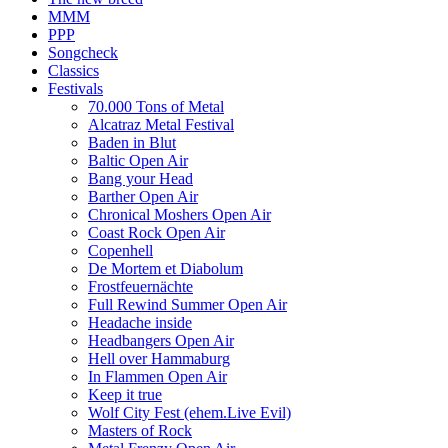
MMM
PPP
Songcheck
Classics
Festivals
70.000 Tons of Metal
Alcatraz Metal Festival
Baden in Blut
Baltic Open Air
Bang your Head
Barther Open Air
Chronical Moshers Open Air
Coast Rock Open Air
Copenhell
De Mortem et Diabolum
Frostfeuernächte
Full Rewind Summer Open Air
Headache inside
Headbangers Open Air
Hell over Hammaburg
In Flammen Open Air
Keep it true
Wolf City Fest (ehem.Live Evil)
Masters of Rock