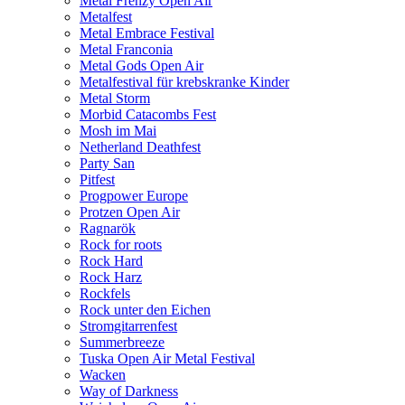
Metal Frenzy Open Air
Metalfest
Metal Embrace Festival
Metal Franconia
Metal Gods Open Air
Metalfestival für krebskranke Kinder
Metal Storm
Morbid Catacombs Fest
Mosh im Mai
Netherland Deathfest
Party San
Pitfest
Progpower Europe
Protzen Open Air
Ragnarök
Rock for roots
Rock Hard
Rock Harz
Rockfels
Rock unter den Eichen
Stromgitarrenfest
Summerbreeze
Tuska Open Air Metal Festival
Wacken
Way of Darkness