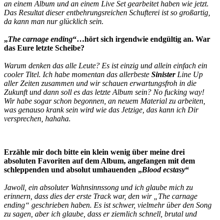
an einem Album und an einem Live Set gearbeitet haben wie jetzt.
Das Resultat dieser entbehrungsreichen Schufterei ist so großartig,
da kann man nur glücklich sein.
„
The carnage ending
“…hört sich irgendwie endgültig an. War
das Eure letzte Scheibe?
Warum denken das alle Leute? Es ist einzig und allein einfach ein
cooler Titel. Ich habe momentan das allerbeste
Sinister
Line Up
aller Zeiten zusammen und wir schauen erwartungsfroh in die
Zukunft und dann soll es das letzte Album sein? No fucking way!
Wir habe sogar schon begonnen, an neuem Material zu arbeiten,
was genauso krank sein wird wie das Jetzige, das kann ich Dir
versprechen, hahaha.
Erzähle mir doch bitte ein klein wenig über meine drei
absoluten Favoriten auf dem Album, angefangen mit dem
schleppenden und absolut umhauenden „
Blood ecstasy
“
Jawoll, ein absoluter Wahnsinnssong und ich glaube mich zu
erinnern, dass dies der erste Track war, den wir „The carnage
ending“ geschrieben haben. Es ist schwer, vielmehr über den Song
zu sagen, aber ich glaube, dass er ziemlich schnell, brutal und