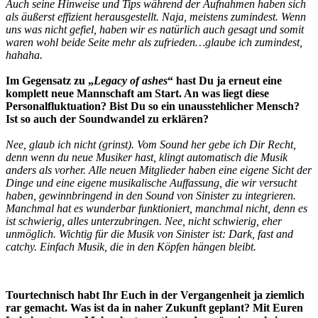
Auch seine Hinweise und Tips während der Aufnahmen haben sich
als äußerst effizient herausgestellt. Naja, meistens zumindest. Wenn
uns was nicht gefiel, haben wir es natürlich auch gesagt und somit
waren wohl beide Seite mehr als zufrieden…glaube ich zumindest,
hahaha.
Im Gegensatz zu „
Legacy of ashes
“ hast Du ja erneut eine
komplett neue Mannschaft am Start. An was liegt diese
Personalfluktuation? Bist Du so ein unausstehlicher Mensch?
Ist so auch der Soundwandel zu erklären?
Nee, glaub ich nicht (grinst). Vom Sound her gebe ich Dir Recht,
denn wenn du neue Musiker hast, klingt automatisch die Musik
anders als vorher. Alle neuen Mitglieder haben eine eigene Sicht der
Dinge und eine eigene musikalische Auffassung, die wir versucht
haben, gewinnbringend in den Sound von Sinister zu integrieren.
Manchmal hat es wunderbar funktioniert, manchmal nicht, denn es
ist schwierig, alles unterzubringen. Nee, nicht schwierig, eher
unmöglich. Wichtig für die Musik von Sinister ist: Dark, fast and
catchy. Einfach Musik, die in den Köpfen hängen bleibt.
Tourtechnisch habt Ihr Euch in der Vergangenheit ja ziemlich
rar gemacht. Was ist da in naher Zukunft geplant? Mit Euren