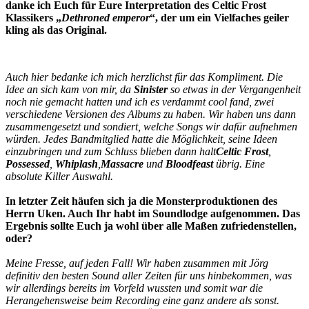
danke ich Euch für Eure Interpretation des Celtic Frost
Klassikers „
Dethroned emperor
“, der um ein Vielfaches geiler
kling als das Original.
Auch hier bedanke ich mich herzlichst für das Kompliment. Die
Idee an sich kam von mir, da
Sinister
so etwas in der Vergangenheit
noch nie gemacht hatten und ich es verdammt cool fand, zwei
verschiedene Versionen des Albums zu haben. Wir haben uns dann
zusammengesetzt und sondiert, welche Songs wir dafür aufnehmen
würden. Jedes Bandmitglied hatte die Möglichkeit, seine Ideen
einzubringen und zum Schluss blieben dann halt
Celtic Frost
,
Possessed
,
Whiplash
,
Massacre
und
Bloodfeast
übrig. Eine
absolute Killer Auswahl.
In letzter Zeit häufen sich ja die Monsterproduktionen des
Herrn Uken. Auch Ihr habt im Soundlodge aufgenommen. Das
Ergebnis sollte Euch ja wohl über alle Maßen zufriedenstellen,
oder?
Meine Fresse, auf jeden Fall! Wir haben zusammen mit Jörg
definitiv den besten Sound aller Zeiten für uns hinbekommen, was
wir allerdings bereits im Vorfeld wussten und somit war die
Herangehensweise beim Recording eine ganz andere als sonst.