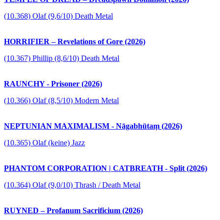
(10.368) Olaf (9,6/10) Death Metal
HORRIFIER – Revelations of Gore (2026)
(10.367) Phillip (8,6/10) Death Metal
RAUNCHY - Prisoner (2026)
(10.366) Olaf (8,5/10) Modern Metal
NEPTUNIAN MAXIMALISM - Nāgabhūtaṃ (2026)
(10.365) Olaf (keine) Jazz
PHANTOM CORPORATION | CATBREATH - Split (2026)
(10.364) Olaf (9,0/10) Thrash / Death Metal
RUYNED – Profanum Sacrificium (2026)