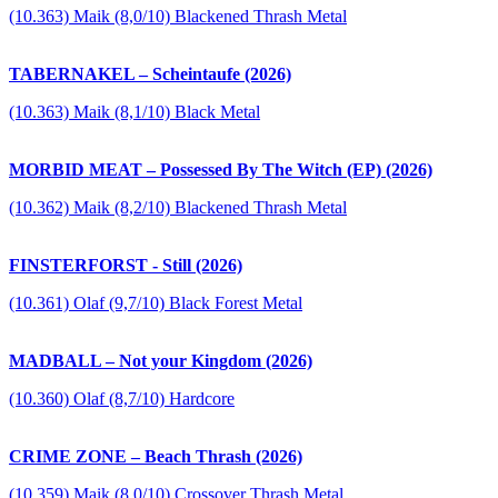
(10.363) Maik (8,0/10) Blackened Thrash Metal
TABERNAKEL – Scheintaufe (2026)
(10.363) Maik (8,1/10) Black Metal
MORBID MEAT – Possessed By The Witch (EP) (2026)
(10.362) Maik (8,2/10) Blackened Thrash Metal
FINSTERFORST - Still (2026)
(10.361) Olaf (9,7/10) Black Forest Metal
MADBALL – Not your Kingdom (2026)
(10.360) Olaf (8,7/10) Hardcore
CRIME ZONE – Beach Thrash (2026)
(10.359) Maik (8,0/10) Crossover Thrash Metal