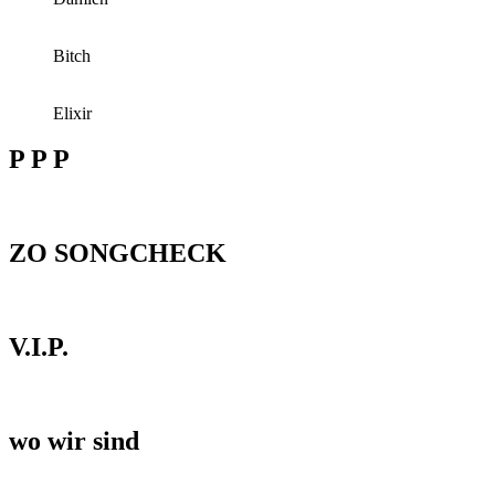
Bitch
Elixir
P P P
ZO SONGCHECK
V.I.P.
wo wir sind