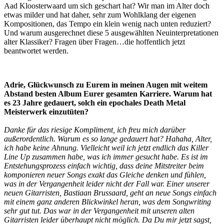
Aad Kloosterwaard um sich geschart hat? Wir man im Alter doch
etwas milder und hat daher, sehr zum Wohlklang der eigenen
Kompositionen, das Tempo ein klein wenig nach unten reduziert?
Und warum ausgerechnet diese 5 ausgewählten Neuinterpretationen
alter Klassiker? Fragen über Fragen…die hoffentlich jetzt
beantwortet werden.
Adrie, Glückwunsch zu Eurem in meinen Augen mit weitem
Abstand besten Album Eurer gesamten Karriere. Warum hat
es 23 Jahre gedauert, solch ein epochales Death Metal
Meisterwerk einzutüten?
Danke für das riesige Kompliment, ich freu mich darüber
außerordentlich. Warum es so lange gedauert hat? Hahaha, Alter,
ich habe keine Ahnung. Vielleicht weil ich jetzt endlich das Killer
Line Up zusammen habe, was ich immer gesucht habe. Es ist im
Entstehungsprozess einfach wichtig, dass deine Mitstreiter beim
komponieren neuer Songs exakt das Gleiche denken und fühlen,
was in der Vergangenheit leider nicht der Fall war. Einer unserer
neuen Gitarristen, Bastiaan Brussaard, geht an neue Songs einfach
mit einem ganz anderen Blickwinkel heran, was dem Songwriting
sehr gut tut. Das war in der Vergangenheit mit unseren alten
Gitarristen leider überhaupt nicht möglich. Da Du mir jetzt sagst,