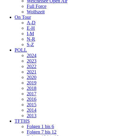
Weichelsee Open Air
Full Force
Wolfszeit
On Tour
A-D
E-H
I-M
N-R
S-Z
POLL
2024
2023
2022
2021
2020
2019
2018
2017
2016
2015
2014
2013
TFTHS
Folgen 1 bis 6
Folgen 7 bis 12