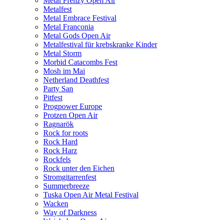
Metal Frenzy Open Air
Metalfest
Metal Embrace Festival
Metal Franconia
Metal Gods Open Air
Metalfestival für krebskranke Kinder
Metal Storm
Morbid Catacombs Fest
Mosh im Mai
Netherland Deathfest
Party San
Pitfest
Progpower Europe
Protzen Open Air
Ragnarök
Rock for roots
Rock Hard
Rock Harz
Rockfels
Rock unter den Eichen
Stromgitarrenfest
Summerbreeze
Tuska Open Air Metal Festival
Wacken
Way of Darkness