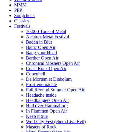
MMM
PPP
Songcheck
Classics
Festivals
70.000 Tons of Metal
Alcatraz Metal Festival
Baden in Blut
Baltic Open Air
Bang your Head
Barther Open Air
Chronical Moshers Open Air
Coast Rock Open Air
Copenhell
De Mortem et Diabolum
Frostfeuernächte
Full Rewind Summer Open Air
Headache inside
Headbangers Open Air
Hell over Hammaburg
In Flammen Open Air
Keep it true
Wolf City Fest (ehem.Live Evil)
Masters of Rock