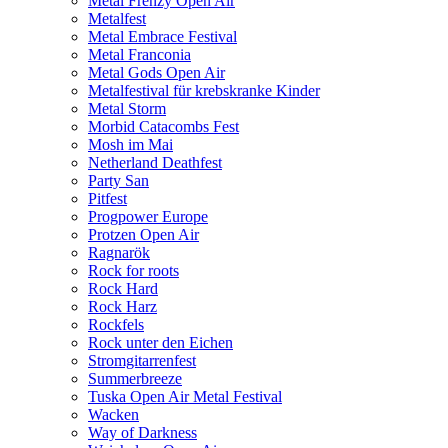
Metal Frenzy Open Air
Metalfest
Metal Embrace Festival
Metal Franconia
Metal Gods Open Air
Metalfestival für krebskranke Kinder
Metal Storm
Morbid Catacombs Fest
Mosh im Mai
Netherland Deathfest
Party San
Pitfest
Progpower Europe
Protzen Open Air
Ragnarök
Rock for roots
Rock Hard
Rock Harz
Rockfels
Rock unter den Eichen
Stromgitarrenfest
Summerbreeze
Tuska Open Air Metal Festival
Wacken
Way of Darkness