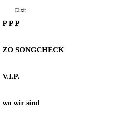
Elixir
P P P
ZO SONGCHECK
V.I.P.
wo wir sind