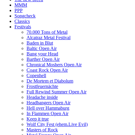
MMM
PPP
Songcheck
Classics
Festivals
70.000 Tons of Metal
Alcatraz Metal Festival
Baden in Blut
Baltic Open Air
Bang your Head
Barther Open Air
Chronical Moshers Open Air
Coast Rock Open Air
Copenhell
De Mortem et Diabolum
Frostfeuernächte
Full Rewind Summer Open Air
Headache inside
Headbangers Open Air
Hell over Hammaburg
In Flammen Open Air
Keep it true
Wolf City Fest (ehem.Live Evil)
Masters of Rock