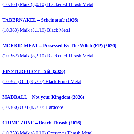
(10.363) Maik (8,0/10) Blackened Thrash Metal
TABERNAKEL – Scheintaufe (2026)
(10.363) Maik (8,1/10) Black Metal
MORBID MEAT – Possessed By The Witch (EP) (2026)
(10.362) Maik (8,2/10) Blackened Thrash Metal
FINSTERFORST - Still (2026)
(10.361) Olaf (9,7/10) Black Forest Metal
MADBALL – Not your Kingdom (2026)
(10.360) Olaf (8,7/10) Hardcore
CRIME ZONE – Beach Thrash (2026)
(10.359) Maik (8,0/10) Crossover Thrash Metal