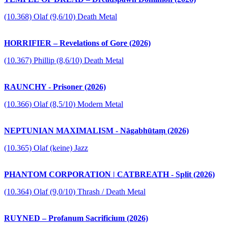
(10.368) Olaf (9,6/10) Death Metal
HORRIFIER – Revelations of Gore (2026)
(10.367) Phillip (8,6/10) Death Metal
RAUNCHY - Prisoner (2026)
(10.366) Olaf (8,5/10) Modern Metal
NEPTUNIAN MAXIMALISM - Nāgabhūtaṃ (2026)
(10.365) Olaf (keine) Jazz
PHANTOM CORPORATION | CATBREATH - Split (2026)
(10.364) Olaf (9,0/10) Thrash / Death Metal
RUYNED – Profanum Sacrificium (2026)