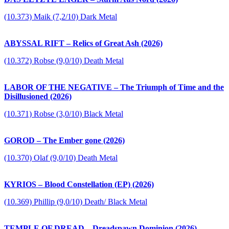
(10.373) Maik (7,2/10) Dark Metal
ABYSSAL RIFT – Relics of Great Ash (2026)
(10.372) Robse (9,0/10) Death Metal
LABOR OF THE NEGATIVE – The Triumph of Time and the
Disillusioned (2026)
(10.371) Robse (3,0/10) Black Metal
GOROD – The Ember gone (2026)
(10.370) Olaf (9,0/10) Death Metal
KYRIOS – Blood Constellation (EP) (2026)
(10.369) Phillip (9,0/10) Death/ Black Metal
TEMPLE OF DREAD – Dreadspawn Dominion (2026)