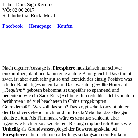
Label: Dark Sign Records
VÖ: 02.06.2017
Stil: Industrial Rock, Metal
Facebook
Homepage
Kaufen
Nach eigener Aussage ist
Firesphere
musikalisch nur schwer
einzuordnen, da ihnen kaum eine andere Band gleicht. Das stimmt
zwar, ist aber auch sehr gut so und letztlich das einzig Positive was
ich der Band abgewinnen kann: Das, was der gewillte Hörer auf
„Requiem“
geboten bekommt ist ungefähr so spannend und
bedeutend wie ein Sack Reis (Achtung: Ich rede hier nicht von dem
berühmten und viel beachteten in China umgekippten
Getreidemaß!). Was soll das sein? Das kryptische Konzept hinter
der Band verstehe ich nicht und mit Rock/Metal hat das alles gar
nichts zu tun. Als Filmmusik wäre es genauso schlecht, aber
irgendwie leichter zu akzeptieren. Bislang empfand ich Bands wie
Unheilig
als Grundwasserspiegel der Bewertungsskala, bei
Firesphere
nähere ich mich allerdings so langsam dem Erdkern.