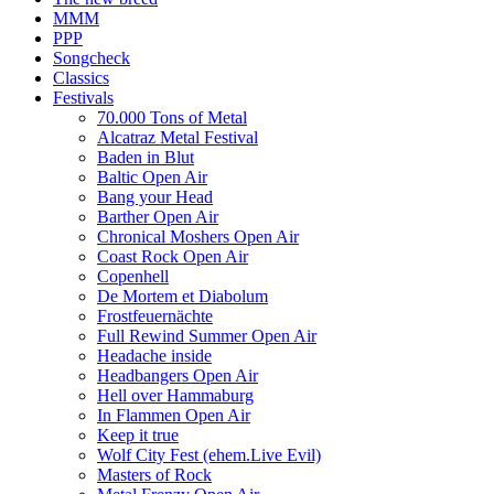
MMM
PPP
Songcheck
Classics
Festivals
70.000 Tons of Metal
Alcatraz Metal Festival
Baden in Blut
Baltic Open Air
Bang your Head
Barther Open Air
Chronical Moshers Open Air
Coast Rock Open Air
Copenhell
De Mortem et Diabolum
Frostfeuernächte
Full Rewind Summer Open Air
Headache inside
Headbangers Open Air
Hell over Hammaburg
In Flammen Open Air
Keep it true
Wolf City Fest (ehem.Live Evil)
Masters of Rock