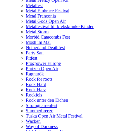
Metal Frenzy Open Air
Metalfest
Metal Embrace Festival
Metal Franconia
Metal Gods Open Air
Metalfestival für krebskranke Kinder
Metal Storm
Morbid Catacombs Fest
Mosh im Mai
Netherland Deathfest
Party San
Pitfest
Progpower Europe
Protzen Open Air
Ragnarök
Rock for roots
Rock Hard
Rock Harz
Rockfels
Rock unter den Eichen
Stromgitarrenfest
Summerbreeze
Tuska Open Air Metal Festival
Wacken
Way of Darkness