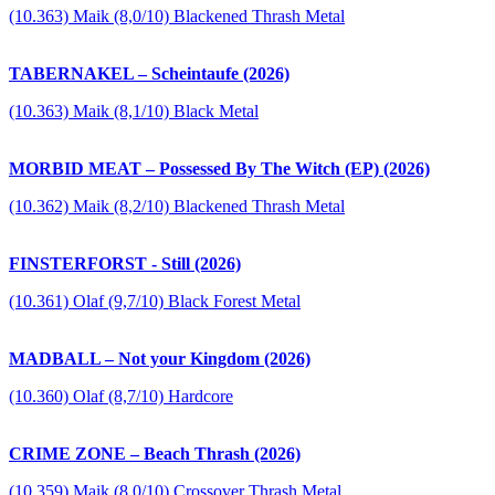
(10.363) Maik (8,0/10) Blackened Thrash Metal
TABERNAKEL – Scheintaufe (2026)
(10.363) Maik (8,1/10) Black Metal
MORBID MEAT – Possessed By The Witch (EP) (2026)
(10.362) Maik (8,2/10) Blackened Thrash Metal
FINSTERFORST - Still (2026)
(10.361) Olaf (9,7/10) Black Forest Metal
MADBALL – Not your Kingdom (2026)
(10.360) Olaf (8,7/10) Hardcore
CRIME ZONE – Beach Thrash (2026)
(10.359) Maik (8,0/10) Crossover Thrash Metal