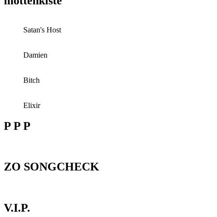
mottenkiste
Satan's Host
Damien
Bitch
Elixir
P P P
ZO SONGCHECK
V.I.P.