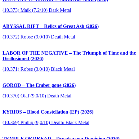
(10.373) Maik (7,2/10) Dark Metal
ABYSSAL RIFT – Relics of Great Ash (2026)
(10.372) Robse (9,0/10) Death Metal
LABOR OF THE NEGATIVE – The Triumph of Time and the
Disillusioned (2026)
(10.371) Robse (3,0/10) Black Metal
GOROD – The Ember gone (2026)
(10.370) Olaf (9,0/10) Death Metal
KYRIOS – Blood Constellation (EP) (2026)
(10.369) Phillip (9,0/10) Death/ Black Metal
TEMPLE OF DREAD – Dreadspawn Dominion (2026)