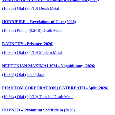
(10.368) Olaf (9,6/10) Death Metal
HORRIFIER – Revelations of Gore (2026)
(10.367) Phillip (8,6/10) Death Metal
RAUNCHY - Prisoner (2026)
(10.366) Olaf (8,5/10) Modern Metal
NEPTUNIAN MAXIMALISM - Nāgabhūtaṃ (2026)
(10.365) Olaf (keine) Jazz
PHANTOM CORPORATION | CATBREATH - Split (2026)
(10.364) Olaf (9,0/10) Thrash / Death Metal
RUYNED – Profanum Sacrificium (2026)