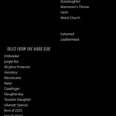
Nunslaughter
Mammom's Throne
Vanir
Metal Church
Exhumed
Leatherhead
TALES FROM THE HARD SIDE
Endseeker
Jungle Rot
40 Jahre Protector
Vomitory
Messticator
Nalar
Clawfinger
Slaughterday
Teutonic Slaughter
Silvester Special
Best of 2025
Inge & Heinz