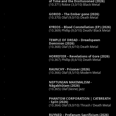
of Time and the Disillusioned (2026)
(10.371) Robse (3,0/10) Black Metal
GOROD – The Ember gone (2026)
(10.370) Olaf (9,0/10) Death Metal
KYRIOS – Blood Constellation (EP) (2026)
(10.369) Phillip (9,0/10) Death/ Black Metal
TEMPLE OF DREAD – Dreadspawn
Dominion (2026)
(10.368) Olaf (9,6/10) Death Metal
HORRIFIER – Revelations of Gore (2026)
(10.367) Phillip (8,6/10) Death Metal
RAUNCHY - Prisoner (2026)
(10.366) Olaf (8,5/10) Modern Metal
NEPTUNIAN MAXIMALISM -
Nāgabhūtaṃ (2026)
(10.365) Olaf (keine) Jazz
PHANTOM CORPORATION | CATBREATH
- Split (2026)
(10.364) Olaf (9,0/10) Thrash / Death Metal
RUYNED – Profanum Sacrificium (2026)