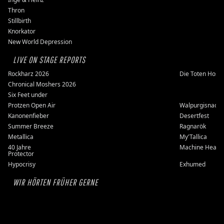
Thron
Stillbirth
Knorkator
New World Depression
LIVE ON STAGE REPORTS
Rockharz 2026
Die Toten Hose
Chronical Moshers 2026
Six Feet under
Protzen Open Air
Walpurgisnacht
Kanonenfieber
Desertfest
Summer Breeze
Ragnarök
Metallica
My'Tallica
40 Jahre
Machine Head
Protector
Hypocrisy
Exhumed
WIR HÖRTEN FRÜHER GERNE