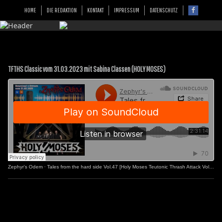
HOME
DIE REDAKTION
KONTAKT
IMPRESSUM
DATENSCHUTZ
TFTHS Classic vom 31.03.2023 mit Sabina Classen (HOLY MOSES)
Zephyr's Odem
·
Tales from the hard side Vol.47 [Holy Moses Teutonic Thrash Attack Vol.2]