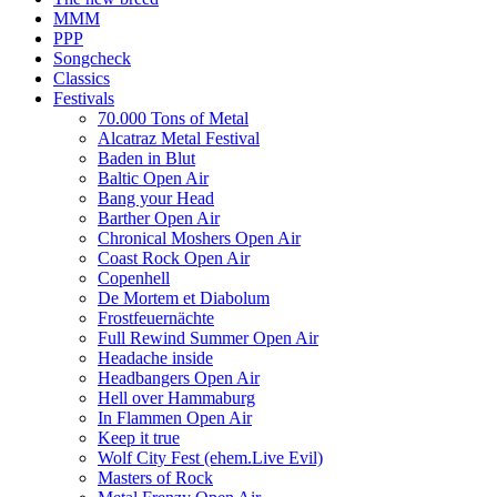
MMM
PPP
Songcheck
Classics
Festivals
70.000 Tons of Metal
Alcatraz Metal Festival
Baden in Blut
Baltic Open Air
Bang your Head
Barther Open Air
Chronical Moshers Open Air
Coast Rock Open Air
Copenhell
De Mortem et Diabolum
Frostfeuernächte
Full Rewind Summer Open Air
Headache inside
Headbangers Open Air
Hell over Hammaburg
In Flammen Open Air
Keep it true
Wolf City Fest (ehem.Live Evil)
Masters of Rock