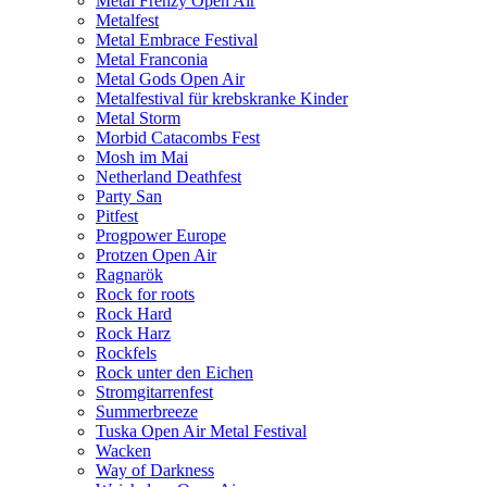
Metal Frenzy Open Air
Metalfest
Metal Embrace Festival
Metal Franconia
Metal Gods Open Air
Metalfestival für krebskranke Kinder
Metal Storm
Morbid Catacombs Fest
Mosh im Mai
Netherland Deathfest
Party San
Pitfest
Progpower Europe
Protzen Open Air
Ragnarök
Rock for roots
Rock Hard
Rock Harz
Rockfels
Rock unter den Eichen
Stromgitarrenfest
Summerbreeze
Tuska Open Air Metal Festival
Wacken
Way of Darkness