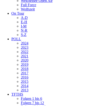
Weichelsee Open Air
Full Force
Wolfszeit
On Tour
A-D
E-H
I-M
N-R
S-Z
POLL
2024
2023
2022
2021
2020
2019
2018
2017
2016
2015
2014
2013
TFTHS
Folgen 1 bis 6
Folgen 7 bis 12