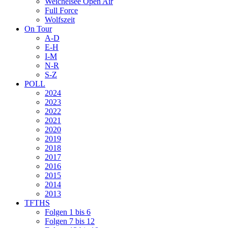
Weichelsee Open Air
Full Force
Wolfszeit
On Tour
A-D
E-H
I-M
N-R
S-Z
POLL
2024
2023
2022
2021
2020
2019
2018
2017
2016
2015
2014
2013
TFTHS
Folgen 1 bis 6
Folgen 7 bis 12