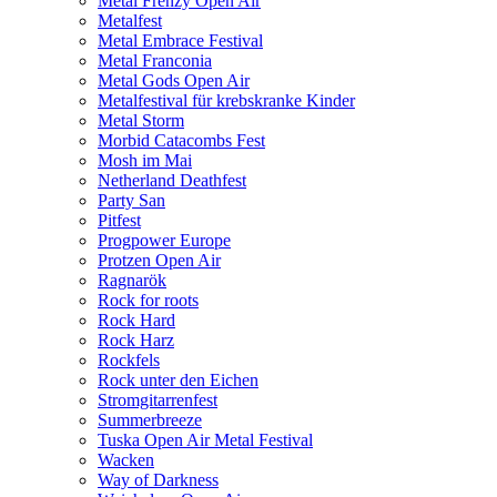
Metal Frenzy Open Air
Metalfest
Metal Embrace Festival
Metal Franconia
Metal Gods Open Air
Metalfestival für krebskranke Kinder
Metal Storm
Morbid Catacombs Fest
Mosh im Mai
Netherland Deathfest
Party San
Pitfest
Progpower Europe
Protzen Open Air
Ragnarök
Rock for roots
Rock Hard
Rock Harz
Rockfels
Rock unter den Eichen
Stromgitarrenfest
Summerbreeze
Tuska Open Air Metal Festival
Wacken
Way of Darkness