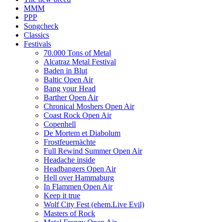
MMM
PPP
Songcheck
Classics
Festivals
70.000 Tons of Metal
Alcatraz Metal Festival
Baden in Blut
Baltic Open Air
Bang your Head
Barther Open Air
Chronical Moshers Open Air
Coast Rock Open Air
Copenhell
De Mortem et Diabolum
Frostfeuernächte
Full Rewind Summer Open Air
Headache inside
Headbangers Open Air
Hell over Hammaburg
In Flammen Open Air
Keep it true
Wolf City Fest (ehem.Live Evil)
Masters of Rock