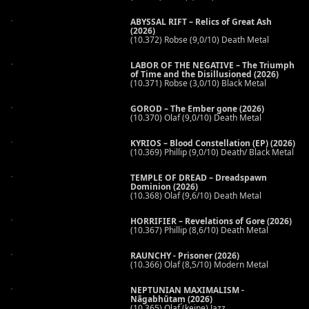
ABYSSAL RIFT – Relics of Great Ash
(2026)
(10.372) Robse (9,0/10) Death Metal
LABOR OF THE NEGATIVE – The Triumph
of Time and the Disillusioned (2026)
(10.371) Robse (3,0/10) Black Metal
GOROD – The Ember gone (2026)
(10.370) Olaf (9,0/10) Death Metal
KYRIOS – Blood Constellation (EP) (2026)
(10.369) Phillip (9,0/10) Death/ Black Metal
TEMPLE OF DREAD – Dreadspawn
Dominion (2026)
(10.368) Olaf (9,6/10) Death Metal
HORRIFIER – Revelations of Gore (2026)
(10.367) Phillip (8,6/10) Death Metal
RAUNCHY - Prisoner (2026)
(10.366) Olaf (8,5/10) Modern Metal
NEPTUNIAN MAXIMALISM -
Nāgabhūtaṃ (2026)
(10.365) Olaf (keine) Jazz