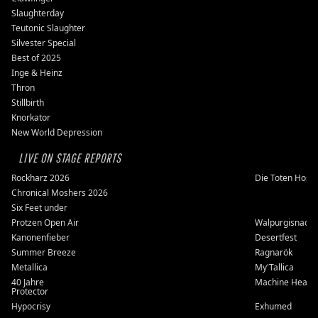
Slaughterday
Teutonic Slaughter
Silvester Special
Best of 2025
Inge & Heinz
Thron
Stillbirth
Knorkator
New World Depression
LIVE ON STAGE REPORTS
Rockharz 2026
Die Toten Hose
Chronical Moshers 2026
Six Feet under
Protzen Open Air
Walpurgisnacht
Kanonenfieber
Desertfest
Summer Breeze
Ragnarök
Metallica
My'Tallica
40 Jahre
Machine Head
Protector
Hypocrisy
Exhumed