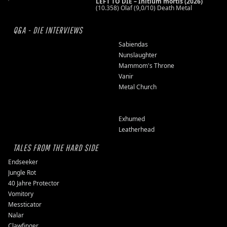
LEFT TO DIE – Initium mortis (2026)
(10.358) Olaf (9,0/10) Death Metal
Q&A - DIE INTERVIEWS
Sabiendas
Nunslaughter
Mammom's Throne
Vanir
Metal Church
Exhumed
Leatherhead
TALES FROM THE HARD SIDE
Endseeker
Jungle Rot
40 Jahre Protector
Vomitory
Messticator
Nalar
Clawfinger