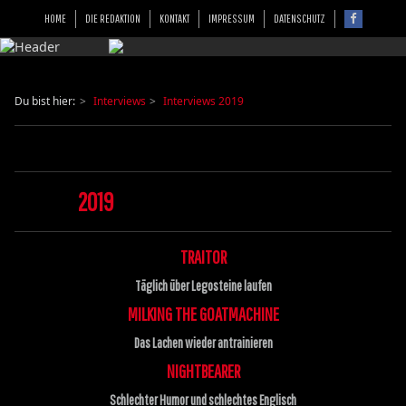
HOME
DIE REDAKTION
KONTAKT
IMPRESSUM
DATENSCHUTZ
Du bist hier:
Interviews
Interviews 2019
2019
TRAITOR
Täglich über Legosteine laufen
MILKING THE GOATMACHINE
Das Lachen wieder antrainieren
NIGHTBEARER
Schlechter Humor und schlechtes Englisch