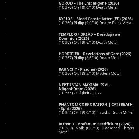
GOROD – The Ember gone (2026)
(10.370) Olaf (9,0/10) Death Metal
KYRIOS – Blood Constellation (EP) (2026)
(10.369) Phillip (9,0/10) Death/ Black Metal
TEMPLE OF DREAD – Dreadspawn
Dominion (2026)
(10.368) Olaf (9,6/10) Death Metal
HORRIFIER – Revelations of Gore (2026)
(10.367) Phillip (8,6/10) Death Metal
RAUNCHY - Prisoner (2026)
(10.366) Olaf (8,5/10) Modern Metal
NEPTUNIAN MAXIMALISM -
Nāgabhūtaṃ (2026)
(10.365) Olaf (keine) Jazz
PHANTOM CORPORATION | CATBREATH
- Split (2026)
(10.364) Olaf (9,0/10) Thrash / Death Metal
RUYNED – Profanum Sacrificium (2026)
(10.363) Maik (8,0/10) Blackened Thrash
Metal