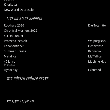
Knorkator
New World Depression
LIVE ON STAGE REPORTS
Rockharz 2026
Die Toten Hose
Chronical Moshers 2026
Six Feet under
Protzen Open Air
Walpurgisnacht
Kanonenfieber
Desertfest
Summer Breeze
Ragnarök
Metallica
My'Tallica
40 Jahre
Machine Head
Protector
Hypocrisy
Exhumed
WIR HÖRTEN FRÜHER GERNE
SO FING ALLES AN