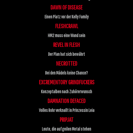
DAWN OF DISEASE
Einen Platz vor der Kelly Family
FLESHCRAWL
HM2 muss eine Wand sein
REVEL IN FLESH
Der Plan hat sich bewährt
NECROTTED
Bei den Mädels keine Chance?
EXCREMENTORY GRINDFUCKERS
Konzeptalben nach Zuhörerwunsch
DAMNATION DEFACED
Volles Rohr verknallt in Prinzessin Leia
PRIPJAT
Leute, die auf geilen Metal stehen