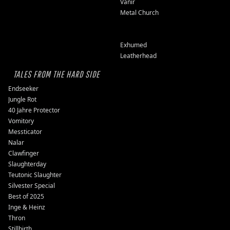
Vanir
Metal Church
Exhumed
Leatherhead
TALES FROM THE HARD SIDE
Endseeker
Jungle Rot
40 Jahre Protector
Vomitory
Messticator
Nalar
Clawfinger
Slaughterday
Teutonic Slaughter
Silvester Special
Best of 2025
Inge & Heinz
Thron
Stillbirth