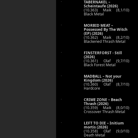
TABERNAKEL –
Scheintaufe (2026)
(10.363) Maik (8,1/10)
Black Metal
MORBID MEAT –
Possessed By The Witch
(EP) (2026)
(10.362) Maik (8,2/10)
Blackened Thrash Metal
FINSTERFORST - Still
(2026)
(10.361) Olaf (9,7/10)
Black Forest Metal
MADBALL – Not your
Kingdom (2026)
(10.360) Olaf (8,7/10)
Hardcore
CRIME ZONE – Beach
Thrash (2026)
(10.359) Maik (8,0/10)
Crossover Thrash Metal
LEFT TO DIE – Initium
mortis (2026)
(10.358) Olaf (9,0/10)
Death Metal