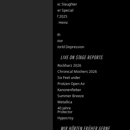
Teutonic Slaughter
Silvester Special
Best of 2025
Inge & Heinz
Thron
Stillbirth
Knorkator
New World Depression
LIVE ON STAGE REPORTS
Rockharz 2026
Chronical Moshers 2026
Six Feet under
Protzen Open Air
Kanonenfieber
Summer Breeze
Metallica
40 Jahre
Protector
Hypocrisy
WIR HÖRTEN FRÜHER GERNE