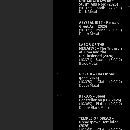
DAS LETZTE LAGER –
Sturm Aus Nord (2026)
(10.373) Maik (7,2/10)
Dark Metal
ABYSSAL RIFT – Relics of
Great Ash (2026)
(10.372) Robse (9,0/10)
Death Metal
LABOR OF THE
NEGATIVE – The Triumph
of Time and the
Disillusioned (2026)
(10.371) Robse (3,0/10)
Black Metal
GOROD – The Ember
gone (2026)
(10.370) Olaf (9,0/10)
Death Metal
KYRIOS – Blood
Constellation (EP) (2026)
(10.369) Phillip (9,0/10)
Death/ Black Metal
TEMPLE OF DREAD –
Dreadspawn Dominion
(2026)
(10.368) Olaf (9,6/10)