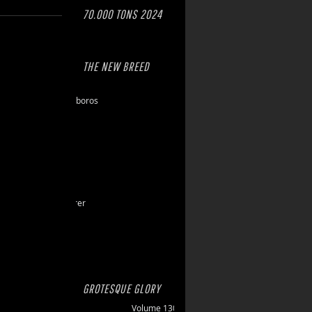
70.000 TONS 2024
THE NEW BREED
Eschaton
Dawn of Ouroboros
Toxic Hazard
Gasbrand
Disarray
Maktkamp
Stainless
Hartlight
Grand Devourer
Iron Echo
U.R.N.
Amethyst
GROTESQUE GLORY
Volume 130