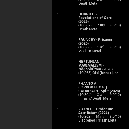
Death Metal
HORRIFIER –
Revelations of Gore
(2026)
(10.367) Phillip (8,6/10)
Death Metal
RAUNCHY - Prisoner
(2026)
(10.366) Olaf (8,5/10)
Modern Metal
NEPTUNIAN
MAXIMALISM -
Nāgabhūtaṃ (2026)
(10.365) Olaf (keine) Jazz
PHANTOM
CORPORATION |
CATBREATH - Split (2026)
(10.364) Olaf (9,0/10)
Thrash / Death Metal
RUYNED – Profanum
Sacrificium (2026)
(10.363) Maik (8,0/10)
Blackened Thrash Metal