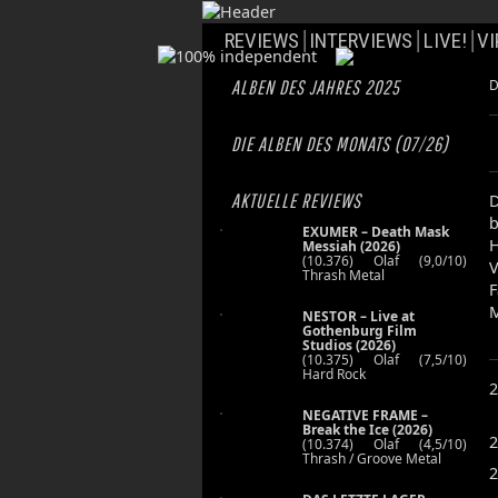
REVIEWS
INTERVIEWS
LIVE!
VI
ALBEN DES JAHRES 2025
D
DIE ALBEN DES MONATS (07/26)
AKTUELLE REVIEWS
D
b
EXUMER – Death Mask
H
Messiah (2026)
(10.376) Olaf (9,0/10)
V
Thrash Metal
F
M
NESTOR – Live at
Gothenburg Film
Studios (2026)
(10.375) Olaf (7,5/10)
Hard Rock
2
NEGATIVE FRAME –
Break the Ice (2026)
2
(10.374) Olaf (4,5/10)
Thrash / Groove Metal
2