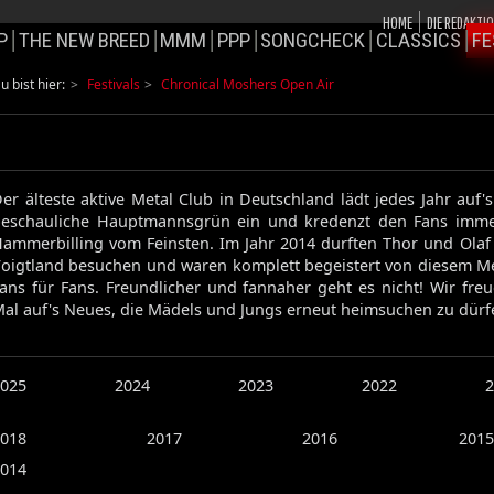
HOME
DIE REDAKTI
P
THE NEW BREED
MMM
PPP
SONGCHECK
CLASSICS
FE
u bist hier:
Festivals
Chronical Moshers Open Air
er älteste aktive Metal Club in Deutschland lädt jedes Jahr auf'
eschauliche Hauptmannsgrün ein und kredenzt den Fans imme
ammerbilling vom Feinsten. Im Jahr 2014 durften Thor und Olaf
oigtland besuchen und waren komplett begeistert von diesem M
ans für Fans. Freundlicher und fannaher geht es nicht! Wir fre
al auf's Neues, die Mädels und Jungs erneut heimsuchen zu dürf
025
2024
2023
2022
2
018
2017
2016
2015
014