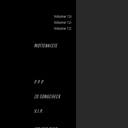
Volume 126
Volume 124
Volume 122
MOTTENKISTE
P P P
ZO SONGCHECK
V.I.P.