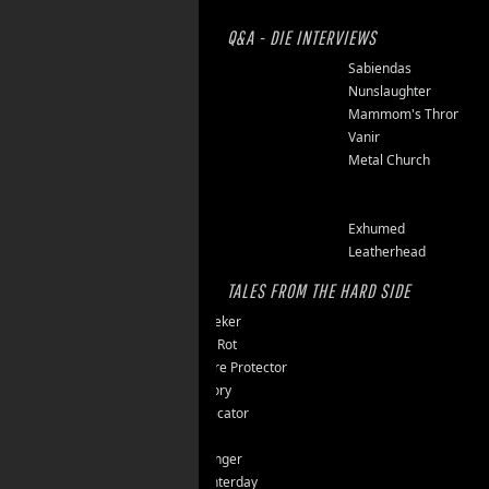
Q&A - DIE INTERVIEWS
Finsterforst
Sabiendas
Soulburn
Nunslaughter
Opfermoor
Mammom's Throne
Riket
Vanir
Floor Jansen
Metal Church
Triumpher
Reaper
Zepter
Exhumed
Tailgunner
Leatherhead
TALES FROM THE HARD SIDE
Endseeker
Jungle Rot
40 Jahre Protector
Vomitory
Messticator
Nalar
Clawfinger
Slaughterday