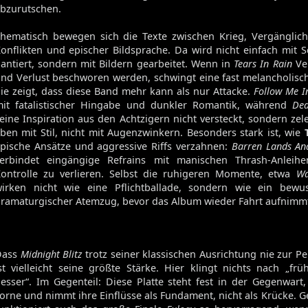
bzurutschen.
hematisch bewegen sich die Texte zwischen Krieg, Vergänglich
onflikten und epischer Bildsprache. Da wird nicht einfach mit 
antiert, sondern mit Bildern gearbeitet. Wenn in
Tears In Rain
Ver
nd Verlust beschworen werden, schwingt eine fast melancholisc
ie zeigt, dass diese Band mehr kann als nur Attacke.
Follow Me I
it fatalistischer Hingabe und dunkler Romantik, während
Dea
eine Inspiration aus den Achtzigern nicht versteckt, sondern zele
ben mit Stil, nicht mit Augenzwinkern. Besonders stark ist, wie
pische Ansätze und aggressive Riffs verzahnen:
Barren Lands An
erbindet eingängige Refrains mit manischen Thrash-Anleih
ontrolle zu verlieren. Selbst die ruhigeren Momente, etwa
Wa
irken nicht wie eine Pflichtballade, sondern wie ein bewus
ramaturgischer Atemzug, bevor das Album wieder Fahrt aufnimm
Dass
Midnight Blitz
trotz seiner klassischen Ausrichtung nie zur Per
st vielleicht seine größte Stärke. Hier klingt nichts nach „frü
esser“. Im Gegenteil: Diese Platte steht fest in der Gegenwart
orne und nimmt ihre Einflüsse als Fundament, nicht als Krücke. 