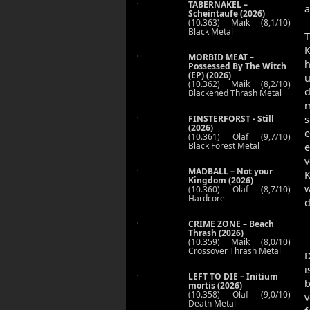
TABERNAKEL –
a
Scheintaufe (2026)
(10.363) Maik (8,1/10)
Black Metal
T
K
MORBID MEAT –
h
Possessed By The Witch
(EP) (2026)
u
(10.362) Maik (8,2/10)
d
Blackened Thrash Metal
m
s
FINSTERFORST - Still
(2026)
e
(10.361) Olaf (9,7/10)
Black Forest Metal
e
v
MADBALL – Not your
K
Kingdom (2026)
w
(10.360) Olaf (8,7/10)
Hardcore
d
CRIME ZONE – Beach
Thrash (2026)
(10.359) Maik (8,0/10)
Crossover Thrash Metal
i
LEFT TO DIE – Initium
b
mortis (2026)
(10.358) Olaf (9,0/10)
v
Death Metal