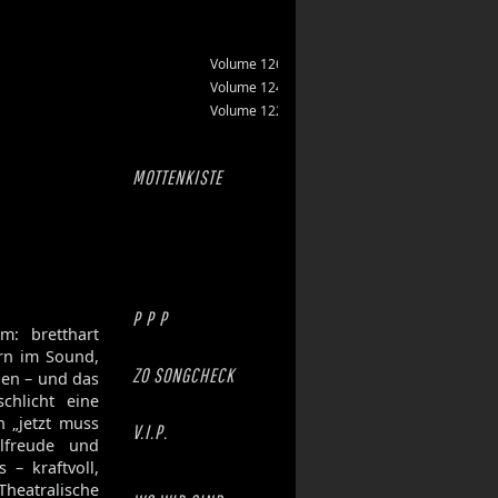
Volume 126
Volume 124
Volume 122
MOTTENKISTE
P P P
m: bretthart
ern im Sound,
ZO SONGCHECK
ugen – und das
chlicht eine
h „jetzt muss
V.I.P.
lfreude und
 – kraftvoll,
Theatralische