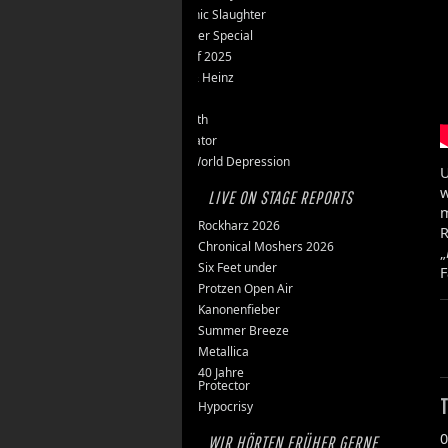
Teutonic Slaughter
Silvester Special
Best of 2025
Inge & Heinz
Thron
Stillbirth
Knorkator
New World Depression
U
LIVE ON STAGE REPORTS
m
Rockharz 2026
R
Chronical Moshers 2026
„
Six Feet under
F
Protzen Open Air
Kanonenfieber
Summer Breeze
Metallica
40 Jahre
Protector
T
Hypocrisy
0
WIR HÖRTEN FRÜHER GERNE