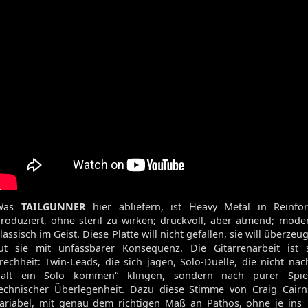
Volume 129
Volume 128
Volume 127
Volume 125
Volume 123
Satan's Host
Damien
Bitch
Elixir
Was
TAILGUNNER
hier abliefern, ist Heavy Metal in Reinfor
roduziert, ohne steril zu wirken; druckvoll, aber atmend; mod
lassisch im Geist. Diese Platte will nicht gefallen, sie will überze
ut sie mit unfassbarer Konsequenz. Die Gitarrenarbeit ist s
rechheit: Twin-Leads, die sich jagen, Solo-Duelle, die nicht nac
halt ein Solo kommen“ klingen, sondern nach purer Spie
echnischer Überlegenheit. Dazu diese Stimme von Craig Cairns
ariabel, mit genau dem richtigen Maß an Pathos, ohne je ins 