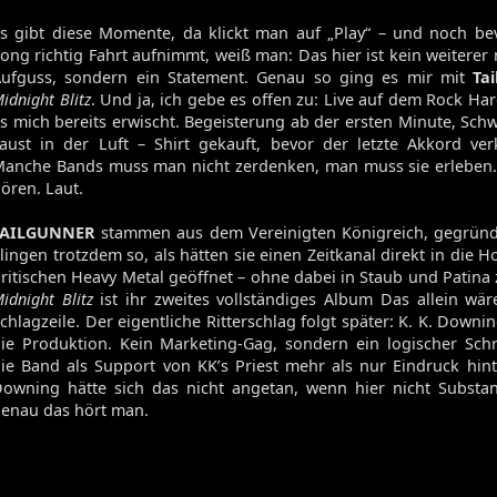
s gibt diese Momente, da klickt man auf „Play“ – und noch be
ong richtig Fahrt aufnimmt, weiß man: Das hier ist kein weiterer 
ufguss, sondern ein Statement. Genau so ging es mir mit
Ta
idnight Blitz
. Und ja, ich gebe es offen zu: Live auf dem Rock Har
s mich bereits erwischt. Begeisterung ab der ersten Minute, Schw
aust in der Luft – Shirt gekauft, bevor der letzte Akkord ve
anche Bands muss man nicht zerdenken, man muss sie erleben
ören. Laut.
TAILGUNNER
stammen aus dem Vereinigten Königreich, gegründ
lingen trotzdem so, als hätten sie einen Zeitkanal direkt in die 
ritischen Heavy Metal geöffnet – ohne dabei in Staub und Patina 
idnight Blitz
ist ihr zweites vollständiges Album Das allein wä
chlagzeile. Der eigentliche Ritterschlag folgt später: K. K. Down
ie Produktion. Kein Marketing-Gag, sondern ein logischer Sch
ie Band als Support von KK’s Priest mehr als nur Eindruck hint
owning hätte sich das nicht angetan, wenn hier nicht Substa
enau das hört man.
Volume 131