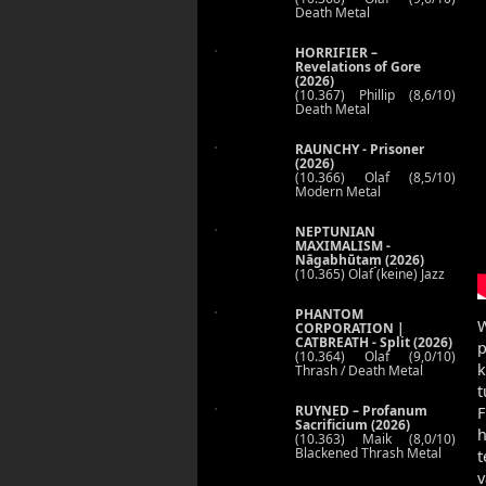
Death Metal
HORRIFIER –
Revelations of Gore
(2026)
(10.367) Phillip (8,6/10)
Death Metal
RAUNCHY - Prisoner
(2026)
(10.366) Olaf (8,5/10)
Modern Metal
NEPTUNIAN
MAXIMALISM -
Nāgabhūtaṃ (2026)
(10.365) Olaf (keine) Jazz
PHANTOM
CORPORATION |
CATBREATH - Split (2026)
p
(10.364) Olaf (9,0/10)
k
Thrash / Death Metal
t
RUYNED – Profanum
F
Sacrificium (2026)
(10.363) Maik (8,0/10)
Blackened Thrash Metal
t
v