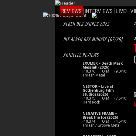
REVIEWS
INTERVIEWS
LIVE!
VI
ALBEN DES JAHRES 2025
D
0
DIE ALBEN DES MONATS (07/26)
AKTUELLE REVIEWS
(
EXUMER – Death Mask
Messiah (2026)
(10.376) Olaf (9,0/10)
Thrash Metal
NESTOR – Live at
Gothenburg Film
S
Studios (2026)
(10.375) Olaf (7,5/10)
Hard Rock
F
NEGATIVE FRAME –
Break the Ice (2026)
(10.374) Olaf (4,5/10)
Thrash / Groove Metal