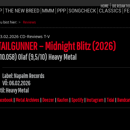
HOME
DIE REDAKTI
P
THE NEW BREED
MMM
PPP
SONGCHECK
CLASSICS
FE
u bist hier:
Reviews
3.02.2026
CD-Reviews T-V
TAILGUNNER – Midnight Blitz (2026)
10.058) Olaf (9,5/10) Heavy Metal
Label: Napalm Records
VÖ: 06.02.2026
til: Heavy Metal
acebook
|
Metal Archives
|
Deezer
|
Kaufen
|
Spotify
|
Instagram
|
Tidal
|
Bandca