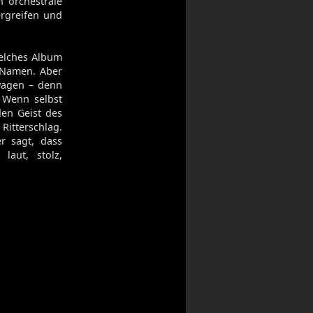
 orchestrale
rgreifen und
welches Album
n Namen. Aber
 wagen – denn
. Wenn selbst
den Geist des
 Ritterschlag.
r sagt, dass
laut, stolz,