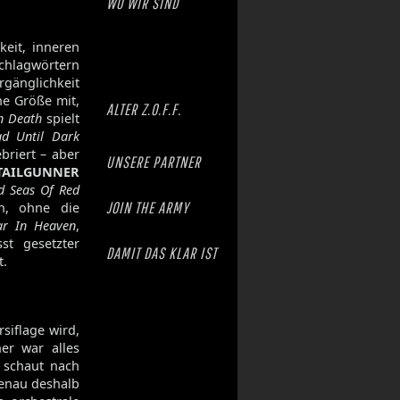
WO WIR SIND
keit, inneren
Schlagwörtern
gänglichkeit
he Größe mit,
ALTER Z.O.F.F.
n Death
spielt
d Until Dark
briert – aber
UNSERE PARTNER
TAILGUNNER
d Seas Of Red
JOIN THE ARMY
en, ohne die
r In Heaven
,
st gesetzter
DAMIT DAS KLAR IST
t.
siflage wird,
her war alles
, schaut nach
Genau deshalb