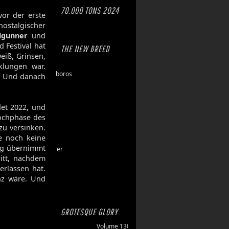
70.000 TONS 2024
vor der erste
nostalgischer
ilgunner
und
d Festival hat
THE NEW BREED
eiß, Grinsen,
Eschaton
rklungen war.
Dawn of Ouroboros
. Und danach
Toxic Hazard
Gasbrand
Disarray
et 2022, und
Hochphase des
Maktkamp
zu versinken.
Stainless
re noch keine
Hartlight
ing übernimmt
Grand Devourer
ritt, nachdem
Iron Echo
erlassen hat.
U.R.N.
nz wäre. Und
Amethyst
GROTESQUE GLORY
Volume 130