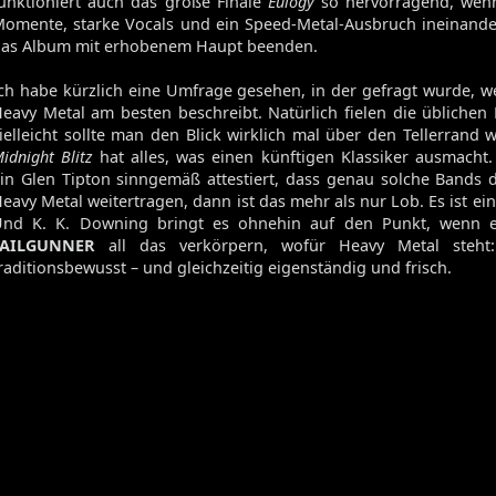
unktioniert auch das große Finale
Eulogy
so hervorragend, wenn
omente, starke Vocals und ein Speed-Metal-Ausbruch ineinande
as Album mit erhobenem Haupt beenden.
ch habe kürzlich eine Umfrage gesehen, in der gefragt wurde, 
eavy Metal am besten beschreibt. Natürlich fielen die übliche
ielleicht sollte man den Blick wirklich mal über den Tellerrand
idnight Blitz
hat alles, was einen künftigen Klassiker ausmacht
in Glen Tipton sinngemäß attestiert, dass genau solche Bands 
eavy Metal weitertragen, dann ist das mehr als nur Lob. Es ist ein
nd K. K. Downing bringt es ohnehin auf den Punkt, wenn e
TAILGUNNER
all das verkörpern, wofür Heavy Metal steht: 
raditionsbewusst – und gleichzeitig eigenständig und frisch.