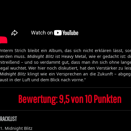
nterm Strich bleibt ein Album, das sich nicht erklären lässt, s
werden muss.
Midnight Blitz
ist Heavy Metal, wie er gedacht ist: di
itreißend – und so verdammt gut, dass man ihn sich ohne lang
Die Toten Hosen
egal wuchtet. Wer hier noch diskutiert, hat den Verstärker zu leis
Midnight Blitz
klingt wie ein Versprechen an die Zukunft – abge
aust in der Luft und dem Blick nach vorne.“
Walpurgisnacht
Desertfest
Bewertung: 9,5 von 10 Punkten
Ragnarök
My'Tallica
Machine Head
RACKLIST
Exhumed
1. Midnight Blitz