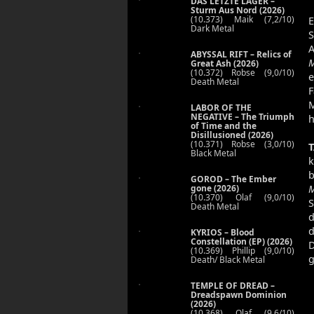
DAS LETZTE LAGER –
Sturm Aus Nord (2026)
(10.373) Maik (7,2/10)
E
Dark Metal
S
A
ABYSSAL RIFT – Relics of
M
Great Ash (2026)
(10.372) Robse (9,0/10)
e
Death Metal
F
M
LABOR OF THE
NEGATIVE – The Triumph
h
of Time and the
Disillusioned (2026)
(10.371) Robse (3,0/10)
Black Metal
k
b
GOROD – The Ember
gone (2026)
M
(10.370) Olaf (9,0/10)
S
Death Metal
d
d
KYRIOS – Blood
Constellation (EP) (2026)
D
(10.369) Phillip (9,0/10)
g
Death/ Black Metal
TEMPLE OF DREAD –
Dreadspawn Dominion
(2026)
(10.368) Olaf (9,6/10)