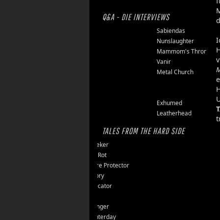
f
M
Q&A - DIE INTERVIEWS
d
Finsterforst
Sabiendas
I
Soulburn
Nunslaughter
H
Opfermoor
Mammom's Throne
v
Riket
Vanir
M
Floor Jansen
Metal Church
e
Triumpher
H
Reaper
U
Zepter
Exhumed
Tailgunner
Leatherhead
t
TALES FROM THE HARD SIDE
Endseeker
Jungle Rot
40 Jahre Protector
Vomitory
Messticator
Nalar
Clawfinger
Slaughterday