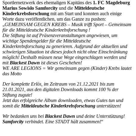
Sportlernetzwerk des ehemaligen Kapitäns des
1. FC Magdeburg
Marius Sowislo Samforcity
und die
Mitteldeutsche
Kinderkrebsforschung
mit am Start und konnten auch einige
Worte dazu veröffentlichen, um das Ganze zu pushen:
„
GEMEINSAM GEGEN KREBS – Musik trifft Sport – Gemeinsam
für die Mitteldeutsche Kinderkrebsforschung !
Die Stiftung ist auf Präsenzveranstaltungen angewiesen, um
wichtige Spendengelder für die Mitteldeutsche
Kinderkrebsforschung zu generieren. Aufgrund der aktuellen und
schwierigen Situation ist dieses jedoch nicht ohne Einschränkung
möglich! Deshalb müssen neue Wege eingeschlagen werden und
mit
Blackest Dawn
ist dieses Geschehen!
WE ARE LEGIONS = Wir gemeinsam gegen (Kinder) Krebs l
autet
das Motto
Der komplette Erlös, im Zeitraum von 21.12.2021 bis zum
21.01.2021, aus den digitalen Downloads kommt 100 % der
Stiftung zugute!
Jetzt das erfolgreiche Album downloaden, etwas Gutes tun und
somit die
Mitteldeutsche Kinderkrebsforschung
unterstützen!
Wir bedanken uns bei
Blackest Dawn
und deine Unterstützung!
Samforcity
verbindet. Eine STADT hält zusammen!
“