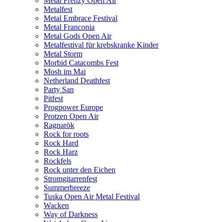
Metal Frenzy Open Air
Metalfest
Metal Embrace Festival
Metal Franconia
Metal Gods Open Air
Metalfestival für krebskranke Kinder
Metal Storm
Morbid Catacombs Fest
Mosh im Mai
Netherland Deathfest
Party San
Pitfest
Progpower Europe
Protzen Open Air
Ragnarök
Rock for roots
Rock Hard
Rock Harz
Rockfels
Rock unter den Eichen
Stromgitarrenfest
Summerbreeze
Tuska Open Air Metal Festival
Wacken
Way of Darkness