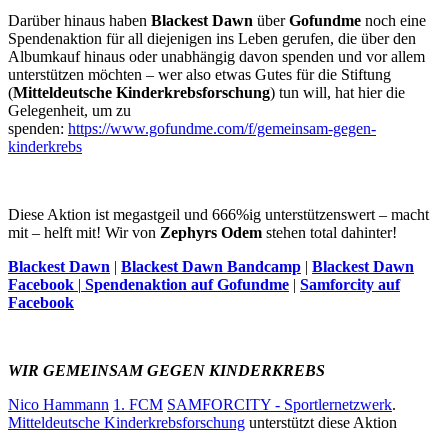
Darüber hinaus haben
Blackest Dawn
über
Gofundme
noch eine
Spendenaktion für all diejenigen ins Leben gerufen, die über den
Albumkauf hinaus oder unabhängig davon spenden und vor allem
unterstützen möchten – wer also etwas Gutes für die Stiftung
(
Mitteldeutsche Kinderkrebsforschung
) tun will, hat hier die
Gelegenheit, um zu
spenden:
https://www.gofundme.com/f/gemeinsam-gegen-
kinderkrebs
Diese Aktion ist megastgeil und 666%ig unterstützenswert – macht
mit – helft mit! Wir von
Zephyrs Odem
stehen total dahinter!
Blackest Dawn
|
Blackest Dawn Bandcamp
|
Blackest Dawn
Facebook
|
Spendenaktion auf Gofundme
|
Samforcity auf
Facebook
WIR GEMEINSAM GEGEN KINDERKREBS
Nico Hammann
1. FCM
SAMFORCITY - Sportlernetzwerk
.
Mitteldeutsche Kinderkrebsforschung
unterstützt diese Aktion