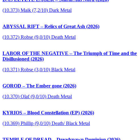
(10.373) Maik (7,2/10) Dark Metal
ABYSSAL RIFT – Relics of Great Ash (2026)
(10.372) Robse (9,0/10) Death Metal
LABOR OF THE NEGATIVE – The Triumph of Time and the
Disillusioned (2026)
(10.371) Robse (3,0/10) Black Metal
GOROD – The Ember gone (2026)
(10.370) Olaf (9,0/10) Death Metal
KYRIOS – Blood Constellation (EP) (2026)
(10.369) Phillip (9,0/10) Death/ Black Metal
TEMPLE OF DREAD – Dreadspawn Dominion (2026)