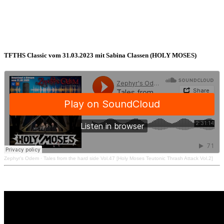
TFTHS Classic vom 31.03.2023 mit Sabina Classen (HOLY MOSES)
Zephyr's Odem
·
Tales from the hard side Vol.47 [Holy Moses Teutonic Thrash Attack Vol.2]