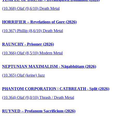
(10.368) Olaf (9,6/10) Death Metal
HORRIFIER – Revelations of Gore (2026)
(10.367) Phillip (8,6/10) Death Metal
RAUNCHY - Prisoner (2026)
(10.366) Olaf (8,5/10) Modern Metal
NEPTUNIAN MAXIMALISM - Nāgabhūtaṃ (2026)
(10.365) Olaf (keine) Jazz
PHANTOM CORPORATION | CATBREATH - Split (2026)
(10.364) Olaf (9,0/10) Thrash / Death Metal
RUYNED – Profanum Sacrificium (2026)