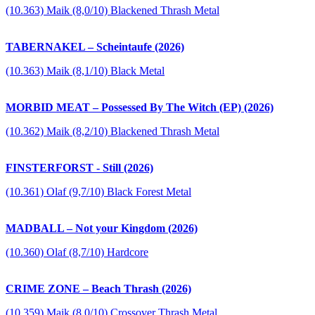
(10.363) Maik (8,0/10) Blackened Thrash Metal
TABERNAKEL – Scheintaufe (2026)
(10.363) Maik (8,1/10) Black Metal
MORBID MEAT – Possessed By The Witch (EP) (2026)
(10.362) Maik (8,2/10) Blackened Thrash Metal
FINSTERFORST - Still (2026)
(10.361) Olaf (9,7/10) Black Forest Metal
MADBALL – Not your Kingdom (2026)
(10.360) Olaf (8,7/10) Hardcore
CRIME ZONE – Beach Thrash (2026)
(10.359) Maik (8,0/10) Crossover Thrash Metal