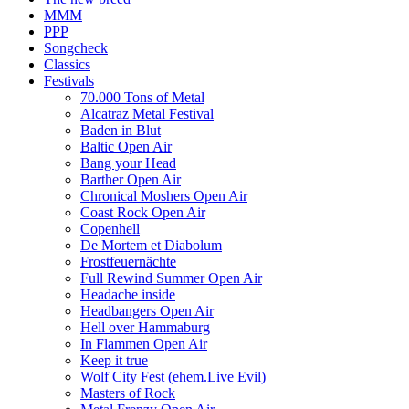
MMM
PPP
Songcheck
Classics
Festivals
70.000 Tons of Metal
Alcatraz Metal Festival
Baden in Blut
Baltic Open Air
Bang your Head
Barther Open Air
Chronical Moshers Open Air
Coast Rock Open Air
Copenhell
De Mortem et Diabolum
Frostfeuernächte
Full Rewind Summer Open Air
Headache inside
Headbangers Open Air
Hell over Hammaburg
In Flammen Open Air
Keep it true
Wolf City Fest (ehem.Live Evil)
Masters of Rock