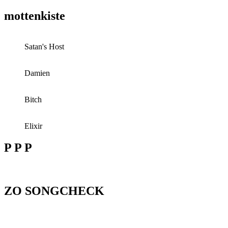
mottenkiste
Satan's Host
Damien
Bitch
Elixir
P P P
ZO SONGCHECK