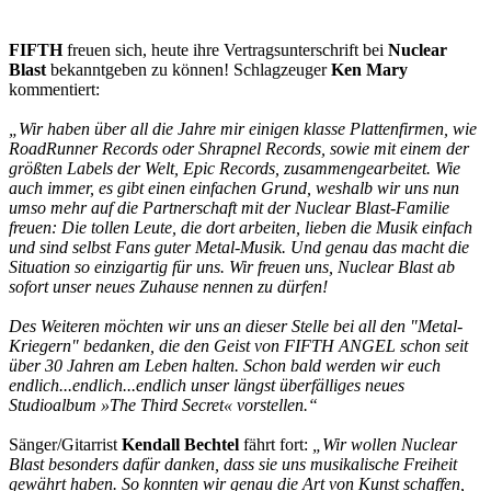
FIFTH
freuen sich, heute ihre Vertragsunterschrift bei
Nuclear
Blast
bekanntgeben zu können! Schlagzeuger
Ken Mary
kommentiert:
„Wir haben über all die Jahre mir einigen klasse Plattenfirmen, wie
RoadRunner Records oder Shrapnel Records, sowie mit einem der
größten Labels der Welt, Epic Records, zusammengearbeitet. Wie
auch immer, es gibt einen einfachen Grund, weshalb wir uns nun
umso mehr auf die Partnerschaft mit der Nuclear Blast-Familie
freuen: Die tollen Leute, die dort arbeiten, lieben die Musik einfach
und sind selbst Fans guter Metal-Musik. Und genau das macht die
Situation so einzigartig für uns. Wir freuen uns, Nuclear Blast ab
sofort unser neues Zuhause nennen zu dürfen!
Des Weiteren möchten wir uns an dieser Stelle bei all den "Metal-
Kriegern" bedanken, die den Geist von FIFTH ANGEL schon seit
über 30 Jahren am Leben halten. Schon bald werden wir euch
endlich...endlich...endlich unser längst überfälliges neues
Studioalbum »The Third Secret« vorstellen.“
Sänger/Gitarrist
Kendall Bechtel
fährt fort:
„Wir wollen Nuclear
Blast besonders dafür danken, dass sie uns musikalische Freiheit
gewährt haben. So konnten wir genau die Art von Kunst schaffen,