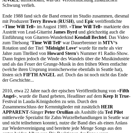
Schwung verlieh.
Ende 1988 fand sich die Band erneut im Studio zusammen, diesmal
mit Produzent
Terry Brown
(
RUSH
), und
Epic
veröffentlichte
»
Time Will Tell
« im August 1989. »
Time Will Tell
« markierte den
Austritt von Lead-Gitarrist
James Byrd
und gleichzeitig auch die
Einführung von Gitarren-Wunderkind
Kendall Bechtel
. Das Video
zum Titelsong ’
Time Will Tell‘
war Dauerbrenner in
MTV‘s
Rotation und der Titel ’
Midnight Love‘
wurde für mehr als vier
Jahre zum Titellied von
Howard Stern
’s Nummer #1 Radio-Show.
Dann fegten jedoch die Winde des Wandels über die Musikindustrie
und als das Feuer der Grunge-Musik in den frühen 90ern entfachte
(welche ihren Ursprung ironischerweise ebenfalls in Seattle hat),
lösten sich
FIFTH ANGEL
auf. Doch das ist noch nicht das Ende
der Geschichte...
2010, etwa 22 Jahre nach der epischen Veröffentlichung von »
Fifth
Angel
«, wurde die Band gebeten, Headliner auf dem
Keep It True
-
Festival in Lauda-Königshofen zu sein. Durch den
Zusammenschluss der Kernmitglieder mit zusätzlich
HEIR
APPARENT
-Sänger
Peter Orullian
als Aushilfe (da
Ted Pilot
mittlerweile Spezialist für Zahn-Wurzelbehandlungen in Seattle war
und nicht teilnehmen konnte), nutze die Band dies als einen Anlass
zur Wiedervereinigung und bereitete jede Menge Songs aus den