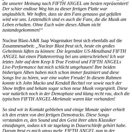
die unserer Meinung nach FIFTH ANGEL am besten repräsentiert!
Der schier endlose Weg hin zu dieser fertigen Platte war
unglaublich. Wir hoffen, dass sie den Fans genauso gut gefallen
wird wie uns. Letztendlich sind es auch die Fans, die die Musik am
Leben erhalten. Ohne Euch wäre dieses Album nicht
zustandegekommen!“
Nuclear Blast-A&R Jaap Wagemaker freut sich ebenfalls auf die
Zusammenarbeit:
„Nuclear Blast freut sich, heute ein großes
Geheimnis lüften zu können: Die legendäre US-Metalband FIFTH
ANGEL hat einen Plattenvertrag bei uns unterschrieben! Ich war
letztes Jahr auf dem Keep It True Festival und FIFTH ANGELs
Live-Performance hat mich schlicht umgehauen! Ihre beiden
bisherigen Alben haben mich schon immer fasziniert und diese
Songs live zu hören, war eine wahre Freude! In diesem Rahmen
konnte ich John Macko und Kendall Bechtel vor sowie nach der
Show treffen und bekam sogar schon neue Musik vorgespielt. Diese
war natürlich noch in der Demophase und klang recht rau, doch die
typischen FIFTH ANGEL-Merkmale waren klar vorhanden!
So sind wir in Kontakt geblieben und einige Monate später erhielt
ich den ersten von drei fertigen Demotracks. Diese Songs
verstanden es, den Sound und den Geist ihrer alten Klassiker
einzufangen, sodass ich sie tagelang in Dauerschleife gehört habe.
Darum freut es mich umso mehr, FIFTH ANGEL nun in der