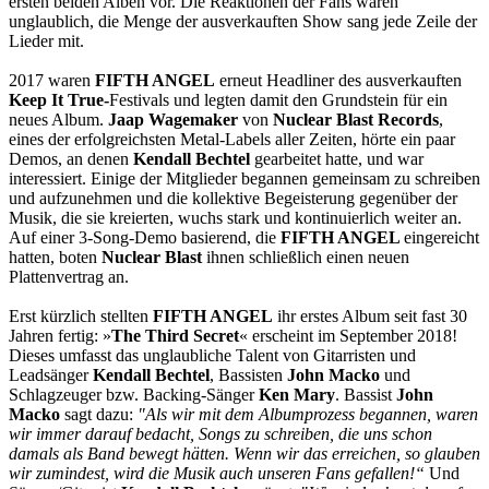
ersten beiden Alben vor. Die Reaktionen der Fans waren
unglaublich, die Menge der ausverkauften Show sang jede Zeile der
Lieder mit.
2017 waren
FIFTH ANGEL
erneut Headliner des ausverkauften
Keep It True-
Festivals und legten damit den Grundstein für ein
neues Album.
Jaap Wagemaker
von
Nuclear Blast Records
,
eines der erfolgreichsten Metal-Labels aller Zeiten, hörte ein paar
Demos, an denen
Kendall Bechtel
gearbeitet hatte, und war
interessiert. Einige der Mitglieder begannen gemeinsam zu schreiben
und aufzunehmen und die kollektive Begeisterung gegenüber der
Musik, die sie kreierten, wuchs stark und kontinuierlich weiter an.
Auf einer 3-Song-Demo basierend, die
FIFTH ANGEL
eingereicht
hatten, boten
Nuclear Blast
ihnen schließlich einen neuen
Plattenvertrag an.
Erst kürzlich stellten
FIFTH ANGEL
ihr erstes Album seit fast 30
Jahren fertig: »
The Third Secret
« erscheint im September 2018!
Dieses umfasst das unglaubliche Talent von Gitarristen und
Leadsänger
Kendall Bechtel
, Bassisten
John Macko
und
Schlagzeuger bzw. Backing-Sänger
Ken Mary
. Bassist
John
Macko
sagt dazu:
"Als wir mit dem Albumprozess begannen, waren
wir immer darauf bedacht, Songs zu schreiben, die uns schon
damals als Band bewegt hätten. Wenn wir das erreichen, so glauben
wir zumindest, wird die Musik auch unseren Fans gefallen!“
Und