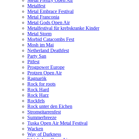
Metal Frenzy Open Air
Metalfest
Metal Embrace Festival
Metal Franconia
Metal Gods Open Air
Metalfestival für krebskranke Kinder
Metal Storm
Morbid Catacombs Fest
Mosh im Mai
Netherland Deathfest
Party San
Pitfest
Progpower Europe
Protzen Open Air
Ragnarök
Rock for roots
Rock Hard
Rock Harz
Rockfels
Rock unter den Eichen
Stromgitarrenfest
Summerbreeze
Tuska Open Air Metal Festival
Wacken
Way of Darkness