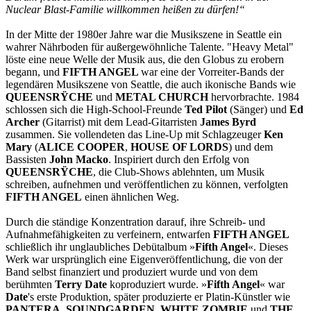
Nuclear Blast-Familie willkommen heißen zu dürfen!“
In der Mitte der 1980er Jahre war die Musikszene in Seattle ein
wahrer Nährboden für außergewöhnliche Talente. "Heavy Metal"
löste eine neue Welle der Musik aus, die den Globus zu erobern
begann, und
FIFTH ANGEL
war eine der Vorreiter-Bands der
legendären Musikszene von Seattle, die auch ikonische Bands wie
QUEENSRŸCHE
und
METAL CHURCH
hervorbrachte. 1984
schlossen sich die High-School-Freunde
Ted Pilot
(Sänger) und
Ed
Archer
(Gitarrist) mit dem Lead-Gitarristen
James Byrd
zusammen. Sie vollendeten das Line-Up mit Schlagzeuger
Ken
Mary
(
ALICE COOPER
,
HOUSE OF LORDS
) und dem
Bassisten
John Macko
. Inspiriert durch den Erfolg von
QUEENSRŸCHE
, die Club-Shows ablehnten, um Musik
schreiben, aufnehmen und veröffentlichen zu können, verfolgten
FIFTH ANGEL
einen ähnlichen Weg.
Durch die ständige Konzentration darauf, ihre Schreib- und
Aufnahmefähigkeiten zu verfeinern, entwarfen
FIFTH ANGEL
schließlich ihr unglaubliches Debütalbum »
Fifth Angel
«. Dieses
Werk war ursprünglich eine Eigenveröffentlichung, die von der
Band selbst finanziert und produziert wurde und von dem
berühmten
Terry Date
koproduziert wurde. »
Fifth Angel
« war
Date
's erste Produktion, später produzierte er Platin-Künstler wie
PANTERA, SOUNDGARDEN, WHITE ZOMBIE
und
THE