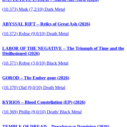
(10.373) Maik (7,2/10) Dark Metal
ABYSSAL RIFT – Relics of Great Ash (2026)
(10.372) Robse (9,0/10) Death Metal
LABOR OF THE NEGATIVE – The Triumph of Time and the
Disillusioned (2026)
(10.371) Robse (3,0/10) Black Metal
GOROD – The Ember gone (2026)
(10.370) Olaf (9,0/10) Death Metal
KYRIOS – Blood Constellation (EP) (2026)
(10.369) Phillip (9,0/10) Death/ Black Metal
TEMPLE OF DREAD – Dreadspawn Dominion (2026)