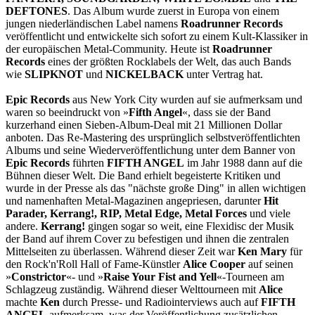
DEFTONES
. Das Album wurde zuerst in Europa von einem
jungen niederländischen Label namens
Roadrunner Records
veröffentlicht und entwickelte sich sofort zu einem Kult-Klassiker in
der europäischen Metal-Community. Heute ist
Roadrunner
Records
eines der größten Rocklabels der Welt, das auch Bands
wie
SLIPKNOT
und
NICKELBACK
unter Vertrag hat.
Epic Records
aus New York City wurden auf sie aufmerksam und
waren so beeindruckt von »
Fifth Angel
«, dass sie der Band
kurzerhand einen Sieben-Album-Deal mit 21 Millionen Dollar
anboten. Das Re-Mastering des ursprünglich selbstveröffentlichten
Albums und seine Wiederveröffentlichung unter dem Banner von
Epic Records
führten
FIFTH ANGEL
im Jahr 1988 dann auf die
Bühnen dieser Welt. Die Band erhielt begeisterte Kritiken und
wurde in der Presse als das "nächste große Ding" in allen wichtigen
und namenhaften Metal-Magazinen angepriesen, darunter
Hit
Parader, Kerrang!, RIP, Metal Edge, Metal Forces
und viele
andere.
Kerrang!
gingen sogar so weit, eine Flexidisc der Musik
der Band auf ihrem Cover zu befestigen und ihnen die zentralen
Mittelseiten zu überlassen. Während dieser Zeit war
Ken Mary
für
den Rock'n'Roll Hall of Fame-Künstler
Alice Cooper
auf seinen
»
Constrictor
«- und »
Raise Your Fist and Yell
«-Tourneen am
Schlagzeug zuständig. Während dieser Welttourneen mit
Alice
machte
Ken
durch Presse- und Radiointerviews auch auf
FIFTH
ANGEL
aufmerksam, was der Veröffentlichung zusätzlichen