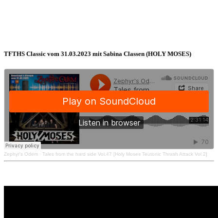
TFTHS Classic vom 31.03.2023 mit Sabina Classen (HOLY MOSES)
Zephyr's Odem
·
Tales from the hard side Vol.47 [Holy Moses Teutonic Thrash Attack Vol.2]