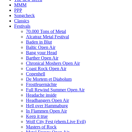
MMM
PPP
Songcheck
Classics
Festivals
70.000 Tons of Metal
Alcatraz Metal Festival
Baden in Blut
Baltic Open Air
Bang your Head
Barther Open Air
Chronical Moshers Open Air
Coast Rock Open Air
Copenhell
De Mortem et Diabolum
Frostfeuernächte
Full Rewind Summer Open Air
Headache inside
Headbangers Open Air
Hell over Hammaburg
In Flammen Open Air
Keep it true
Wolf City Fest (ehem.Live Evil)
Masters of Rock