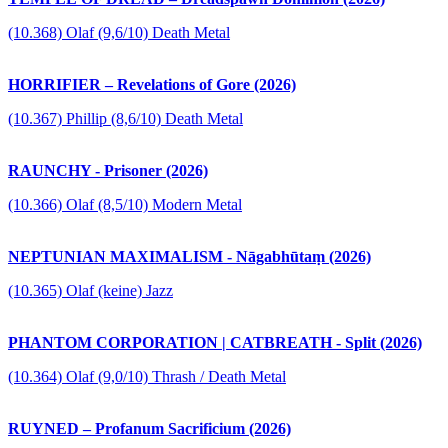
(10.368) Olaf (9,6/10) Death Metal
HORRIFIER – Revelations of Gore (2026)
(10.367) Phillip (8,6/10) Death Metal
RAUNCHY - Prisoner (2026)
(10.366) Olaf (8,5/10) Modern Metal
NEPTUNIAN MAXIMALISM - Nāgabhūtaṃ (2026)
(10.365) Olaf (keine) Jazz
PHANTOM CORPORATION | CATBREATH - Split (2026)
(10.364) Olaf (9,0/10) Thrash / Death Metal
RUYNED – Profanum Sacrificium (2026)