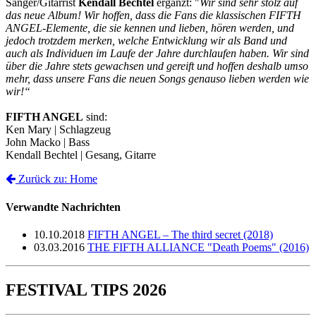
Sänger/Gitarrist
Kendall Bechtel
ergänzt: "
Wir sind sehr stolz auf
das neue Album! Wir hoffen, dass die Fans die klassischen FIFTH
ANGEL-Elemente, die sie kennen und lieben, hören werden, und
jedoch trotzdem merken, welche Entwicklung wir als Band und
auch als Individuen im Laufe der Jahre durchlaufen haben. Wir sind
über die Jahre stets gewachsen und gereift und hoffen deshalb umso
mehr, dass unsere Fans die neuen Songs genauso lieben werden wie
wir!“
FIFTH ANGEL
sind:
Ken Mary | Schlagzeug
John Macko | Bass
Kendall Bechtel | Gesang, Gitarre
Zurück zu: Home
Verwandte Nachrichten
10.10.2018
FIFTH ANGEL – The third secret (2018)
03.03.2016
THE FIFTH ALLIANCE "Death Poems" (2016)
FESTIVAL TIPS 2026